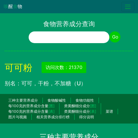
唤
醒
食
物
食物营养成分查询
食物名称
Go
可可粉
访问次数：21370
别名：可可，干粉，不加糖（U）
三种主要营养成分
食物酸碱性
食物功能性
每100克的营养成分含量
[图]
类黄酮细分成分
[图]
每100克的营养成分含量
[表]
类黄酮细分成分
[表]
菜谱
图片与视频
相关营养成分排行榜
得分说明
三种主要营养成分