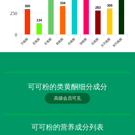
334
334
309
309
300
300
283
283
250
134
134
0
亮氨酸
蛋氨酸
苏氨酸
赖氨酸
色氨酸
缬氨酸
组氨酸
异亮氨酸
苯丙氨酸
可可粉的类黄酮细分成分
高级会员可见
可可粉的营养成分列表