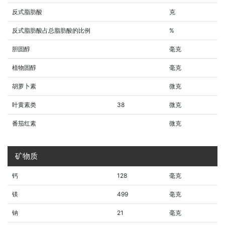
反式脂肪酸
克
反式脂肪酸占总脂肪酸的比例
%
胆固醇
毫克
植物固醇
毫克
胡萝卜素
微克
叶黄素类
38
微克
番茄红素
微克
矿物质
钙
128
毫克
镁
499
毫克
钠
21
毫克