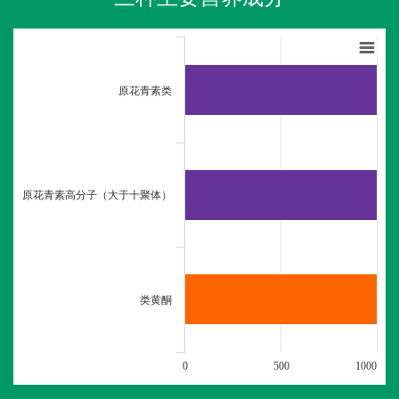
原花青素类
原花青素高分子（大于十聚体）
类黄酮
0
500
1000