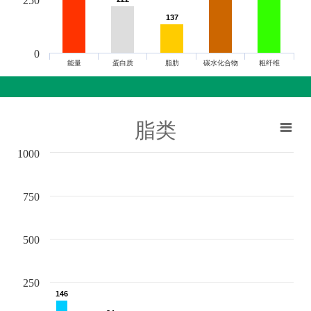
250
137
137
0
能量
蛋白质
脂肪
碳水化合物
粗纤维
脂类
1000
750
500
250
146
146