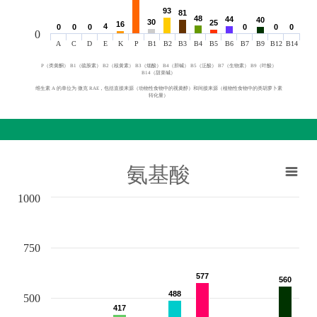
93
93
81
81
48
48
44
44
40
40
30
30
25
25
16
16
4
4
0
0
0
0
0
0
0
0
0
0
0
0
0
A
C
D
E
K
P
B1
B2
B3
B4
B5
B6
B7
B9
B12
B14
P（类黄酮） B1（硫胺素） B2（核黄素） B3（烟酸） B4（胆碱） B5（泛酸） B7（生物素） B9（叶酸）
B14（甜菜碱）
维生素 A 的单位为 微克 RAE，包括直接来源（动物性食物中的视黄醇）和间接来源（植物性食物中的类胡萝卜素
转化量）
氨基酸
1000
750
577
577
560
560
488
488
500
417
417