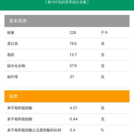
[ 每100克的营养成分含量 ]
基本营养
能量
228
千卡
蛋白质
19.6
克
脂肪
13.7
克
碳水化合物
57.9
克
粗纤维
37
克
脂类
单不饱和脂肪酸
4.57
克
多不饱和脂肪酸
0.44
克
多不饱和脂肪酸占总脂肪酸的比例
3.4
%