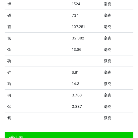
钾
1524
毫克
磷
734
毫克
硫
107.251
毫克
氯
32.382
毫克
铁
13.86
毫克
碘
微克
锌
6.81
毫克
硒
14.3
微克
铜
3.788
毫克
锰
3.837
毫克
氟
微克
维生素