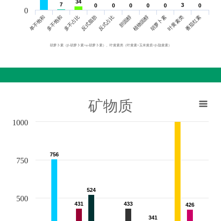
34
34
7
7
3
3
0
0
0
0
0
0
0
0
0
0
0
0
0
单不饱和
胆固醇
反式脂肪
叶黄素类
多不饱和
植物固醇
反式占比
番茄红素
多不占比
胡萝卜素
胡萝卜素（β-胡萝卜素+α-胡萝卜素）、叶黄素类（叶黄素+玉米黄质+β-隐黄素）
矿物质
1000
756
756
750
524
524
500
431
431
433
433
426
426
341
341