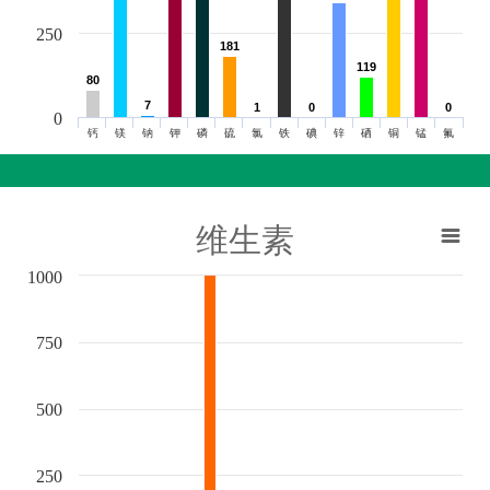
250
181
181
119
119
80
80
7
7
1
1
0
0
0
0
0
钙
镁
钠
钾
磷
硫
氯
铁
碘
锌
硒
铜
锰
氟
维生素
1000
750
500
250