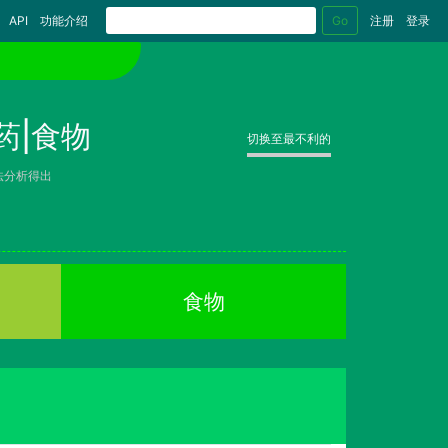
Go
API
功能介绍
注册
登录
药|食物
切换至最不利的
法分析得出
食物