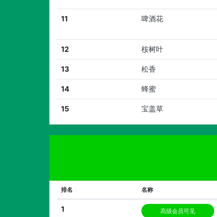
11
啤酒花
12
桉树叶
13
松香
14
蜂蜜
15
宝盖草
排名
名称
1
高级会员可见