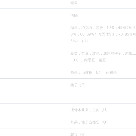
鳝鱼
河鳗
糖果，巧克力，黑色，NFS（45-59％
0％；60-69％可可固体5％；70-85％
5％）（U）
豆类，芸豆，红色，成熟的种子，未加工
（U）、四季豆、菜豆
坚果，山核桃（U）、碧根果
榛子（干）
接骨木浆果，生的（U）
坚果，榛子或榛实（U）
花豆（红）