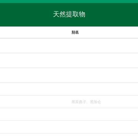
天然提取物
别名
黑茶藨子、黑加仑