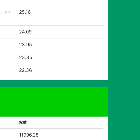
25.16
、野酒
24.09
23.95
23.35
22.36
权重
11996.28