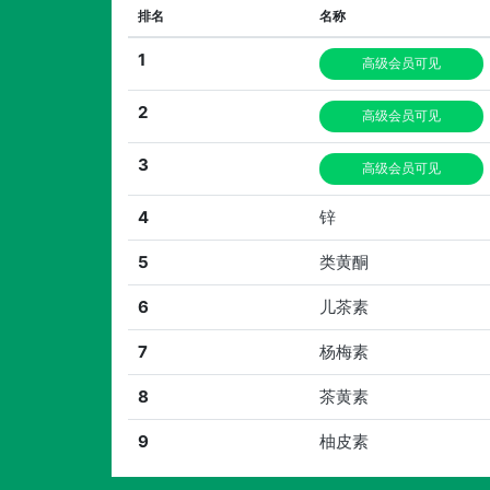
排名
名称
1
高级会员可见
2
高级会员可见
3
高级会员可见
4
锌
5
类黄酮
6
儿茶素
7
杨梅素
8
茶黄素
9
柚皮素