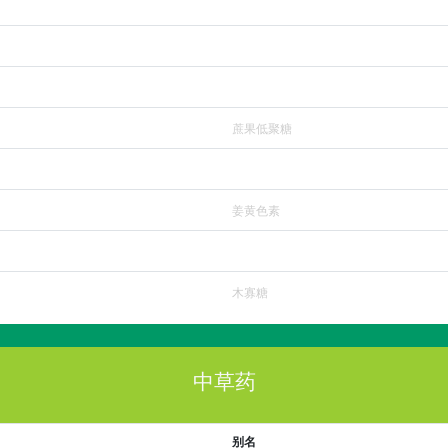
蔗果低聚糖
姜黄色素
木寡糖
中草药
别名