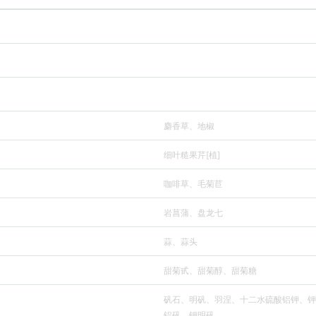
麝香草、地椒
细叶糙果芹[植]
咖啡草、毛菊苣
岩菖蒲、盘龙七
蒜、蒜头
甜菊甙、甜菊醇、甜菊糖
矾石、明矾、羽涅、十二水硫酸铝钾、钾
铝矾、钾明矾