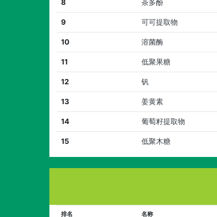
8
茶多酚
9
可可提取物
10
溶菌酶
11
低聚果糖
12
钒
13
姜黄素
14
葡萄籽提取物
15
低聚木糖
排名
名称