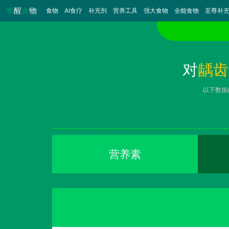
唤
醒
食
物
食物
（当前）
AI食疗
补充剂
营养工具
强大食物
全能食物
至尊补
对
龋齿
以下数据
营养素