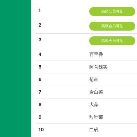
1
高级会员可见
2
高级会员可见
3
高级会员可见
4
百里香
5
阿育魏实
6
菊苣
7
岩白菜
8
大蒜
9
甜叶菊
10
白矾