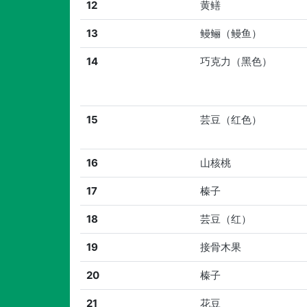
12
黄鳝
13
鳗鲡（鳗鱼）
14
巧克力（黑色）
15
芸豆（红色）
16
山核桃
17
榛子
18
芸豆（红）
19
接骨木果
20
榛子
21
花豆