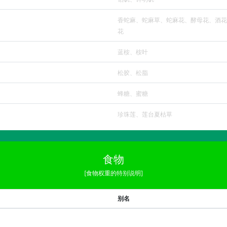
香蛇麻、蛇麻草、蛇麻花、酵母花、酒花
花
蓝桉、桉叶
松胶、松脂
蜂糖、蜜糖
珍珠莲、莲台夏枯草
食物
[食物权重的特别说明]
别名