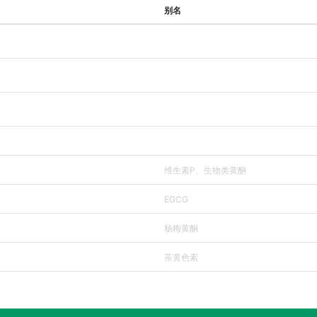
别名
维生素P、生物类黄酮
EGCG
杨梅黄酮
茶黄色素