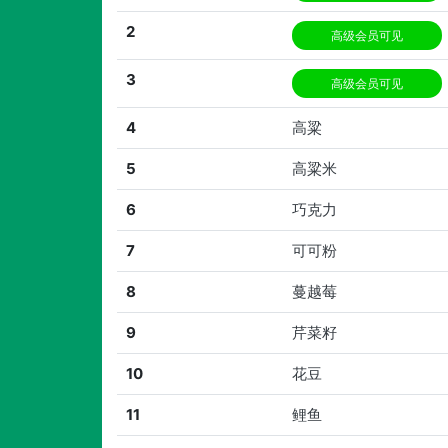
2
高级会员可见
3
高级会员可见
4
高粱
5
高粱米
6
巧克力
7
可可粉
8
蔓越莓
9
芹菜籽
10
花豆
11
鲤鱼