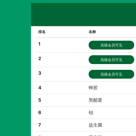
排名
名称
1
高级会员可见
2
高级会员可见
3
高级会员可见
4
蜂胶
5
黑醋栗
6
钼
7
益生菌