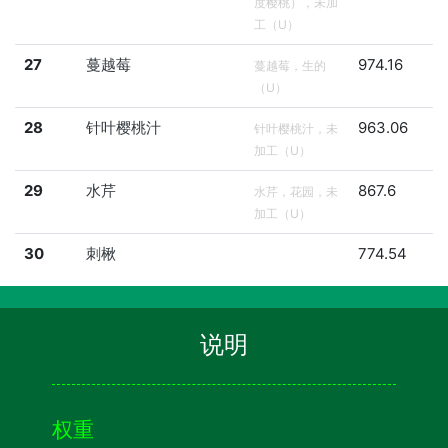
度樱桃），未加
工（U）
27
蔓越莓
974.16
蔓越莓，生的
（U）
28
针叶樱桃汁
963.06
针叶樱桃汁，未
加工（U）
29
水芹
867.6
水芹，花园，未
加工（U）
30
刺楸
774.54
说明
权重