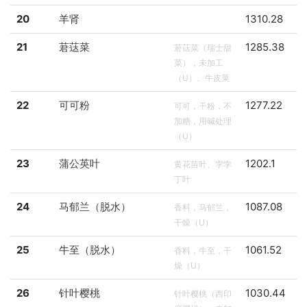
20
羊肾
1310.28
21
莙荙菜
1285.38
莙荙菜（瑞士甜
菜），未加工
（U）、牛皮菜
22
可可粉
1277.22
可可，干粉，不
加糖，用碱处理
（U）
23
蒲公英叶
1202.1
黄花苗叶、孛孛
丁叶
24
马郁兰（脱水）
1087.08
香料，马郁兰，
干燥（U）
25
牛至（脱水）
1061.52
香料，牛至，干
燥（U）
26
针叶樱桃
1030.44
针叶樱桃（西印