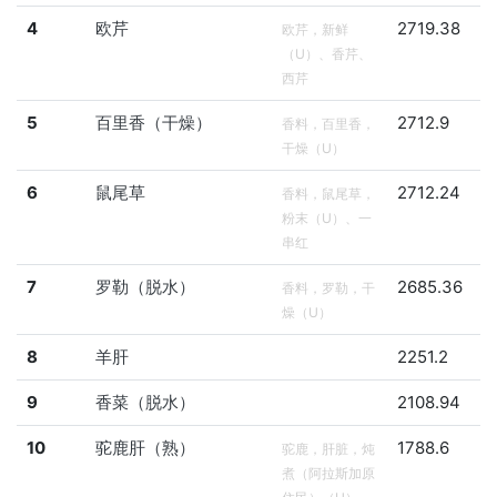
4
欧芹
2719.38
欧芹，新鲜
（U）、香芹、
西芹
5
百里香（干燥）
2712.9
香料，百里香，
干燥（U）
6
鼠尾草
2712.24
香料，鼠尾草，
粉末（U）、一
串红
7
罗勒（脱水）
2685.36
香料，罗勒，干
燥（U）
8
羊肝
2251.2
9
香菜（脱水）
2108.94
10
驼鹿肝（熟）
1788.6
驼鹿，肝脏，炖
煮（阿拉斯加原