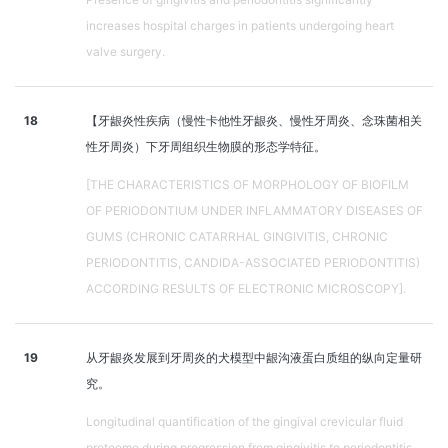
increases hospital charges in patients undergoing heart
valve surgery.
18
【牙龈炎性疾病（慢性卡他性牙龈炎、慢性牙周炎、念珠菌相关
性牙周炎）下牙周组织生物膜的形态学特征。
[THE CHARACTERISTICS OF MORPHOLOGY OF BIOFILM
OF PERIODONTIUM UNDER INFLAMMATORY DISEASES OF
GUMS (CHRONIC CATARRHAL GINGIVITIS, CHRONIC
PERIODONTITIS, CANDIDA-ASSOCIATED PERIODONTITIS)
ACCORDING RESULTS OF ELECTRONIC MICROSCOPY].
19
从牙龈炎发展到牙周炎的犬模型中龈沟液蛋白质组的纵向定量研
究。
Longitudinal quantification of the gingival crevicular fluid
proteome during progression from gingivitis to periodontitis