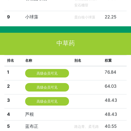
安石榴苷
9
小球藻
22.25
蛋白核小球藻
中草药
排名
名称
别名
权重
1
76.84
高级会员可见
2
64.03
高级会员可见
3
48.43
高级会员可见
4
芦根
48.43
5
蓝布正
40.55
路边青、柔毛路