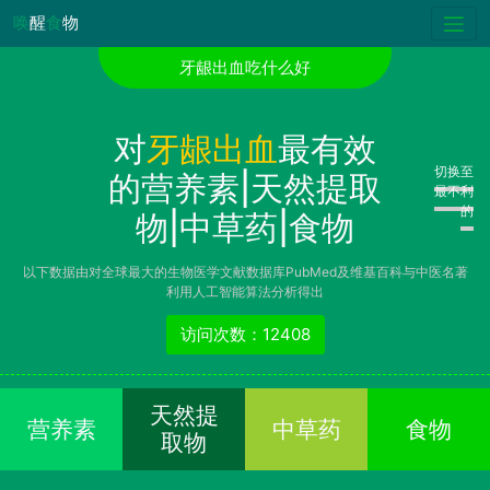
唤
醒
食
物
牙龈出血吃什么好
对
牙龈出血
最有效
切换至
的营养素|天然提取
最不利
的
物|中草药|食物
以下数据由对全球最大的生物医学文献数据库PubMed及维基百科与中医名著
利用人工智能算法分析得出
访问次数：12408
天然提
营养素
中草药
食物
取物