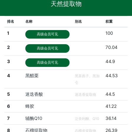
天然提取物
排名
名称
别名
权重
1
100
高级会员可见
2
70.04
高级会员可见
3
44.9
高级会员可见
4
黑醋栗
44.53
黑茶藨子、黑加
仑
5
迷迭香酸
44.5
迷迭香提取物
6
蜂胶
41.22
7
辅酶Q10
36.14
泛癸利酮、Q10
8
石榴提取物
26.39
石榴皮提取物、