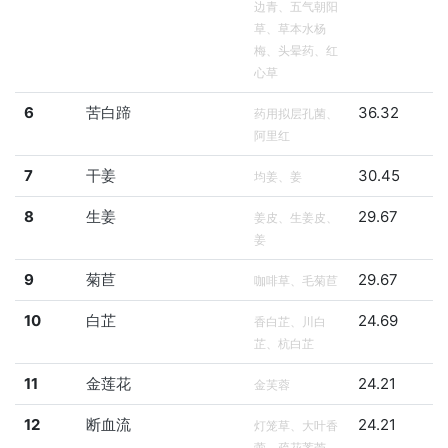
边青、五气朝阳
草、草本水杨
梅、头晕药、红
心草
6
苦白蹄
36.32
药用拟层孔菌、
阿里红
7
干姜
30.45
均姜、姜
8
生姜
29.67
姜皮、生姜皮、
姜
9
菊苣
29.67
咖啡草、毛菊苣
10
白芷
24.69
香白芷、川白
芷、杭白芷
11
金莲花
24.21
金芙蓉
12
断血流
24.21
灯笼草、大叶香
薷、疏花荠苎