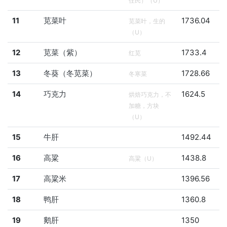
住民）（U）
11
苋菜叶
1736.04
苋菜叶，生的
（U）
12
苋菜（紫）
1733.4
红苋
13
冬葵（冬苋菜）
1728.66
冬寒菜
14
巧克力
1624.5
烘焙巧克力，不
加糖，方块
（U）
15
牛肝
1492.44
16
高粱
1438.8
高粱（U）
17
高粱米
1396.56
18
鸭肝
1360.8
19
鹅肝
1350