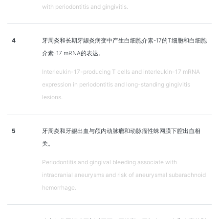
with periodontitis and gingivitis.
4
牙周炎和长期牙龈炎病变中产生白细胞介素-17的T细胞和白细胞
介素-17 mRNA的表达。
Interleukin-17-producing T cells and interleukin-17 mRNA
expression in periodontitis and long-standing gingivitis
lesions.
5
牙周炎和牙龈出血与颅内动脉瘤和动脉瘤性蛛网膜下腔出血相
关。
Periodontitis and gingival bleeding associate with
intracranial aneurysms and risk of aneurysmal subarachnoid
hemorrhage.