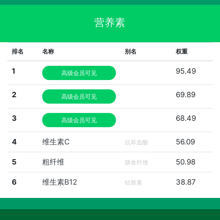
营养素
排名
名称
别名
权重
1
95.49
高级会员可见
2
69.89
高级会员可见
3
68.49
高级会员可见
4
维生素C
56.09
抗坏血酸
5
粗纤维
50.98
膳食纤维
6
维生素B12
38.87
钴胺素