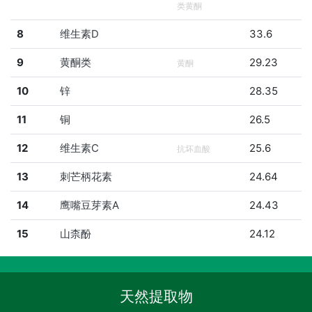
类黄酮
8
维生素D
33.6
9
黄酮类
29.23
黄酮
10
锌
28.35
11
铜
26.5
12
维生素C
25.6
抗坏血酸
13
刺芒柄花素
24.64
14
鹰嘴豆芽素A
24.43
15
山柰酚
24.12
天然提取物