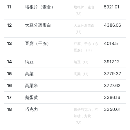
11
培根片（素食）
5921.01
培根片，素食
（U）
12
大豆分离蛋白
4386.06
大豆分离蛋白
（U）
13
豆腐（干冻）
4018.5
豆腐、干冻（冻
豆腐）（U）
14
纳豆
3912.12
纳豆（U）
15
高粱
3779.37
高粱（U）
16
高粱米
3727.62
17
鹅蛋黄
3386.16
18
巧克力
3350.61
烘焙巧克力，不
加糖，方块
（U）