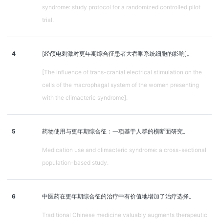
syndrome: study protocol for a randomized controlled pilot
trial.
4
[经颅电刺激对更年期综合征患者大吞咽系统细胞的影响]。
[The influence of trans-cranial electrical stimulation on the
cells of the macrophagal system of the women presenting
with the climacteric syndrome].
5
药物使用与更年期综合征：一项基于人群的横断面研究。
Medication use and climacteric syndrome: a cross-sectional
population-based study.
6
中医药在更年期综合征的治疗中有价值地增加了治疗选择。
Traditional Chinese medicine valuably augments therapeutic