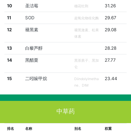
10
圣洁莓
31.26
穗花牡荆
11
SOD
29.67
超氧化物歧化酶
12
褪黑素
29.08
褪黑激素、松果
体素
13
白藜芦醇
28.28
14
黑醋栗
27.77
黑茶藨子、黑加
仑
15
二吲哚甲烷
23.44
Diindolylmetha
ne、DIM
中草药
排名
名称
别名
权重