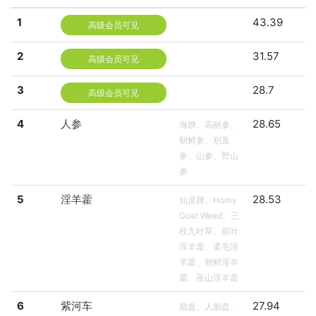
1
43.39
高级会员可见
2
31.57
高级会员可见
3
28.7
高级会员可见
4
人参
28.65
海腴、高丽参、
朝鲜参、别直
参、山参、野山
参
5
淫羊藿
28.53
仙灵脾、Horny
Goat Weed、三
枝九叶草、箭叶
淫羊藿、柔毛淫
羊藿、朝鲜淫羊
藿、巫山淫羊藿
6
紫河车
27.94
胎盘、人胎盘、