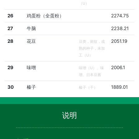
（U）
26
鸡蛋粉（全蛋粉）
2274.75
27
牛脑
2238.21
28
花豆
2051.19
豆类，斑纹，成
熟的种子，未加
工（U）
29
味噌
2006.1
味噌（U）、味
增、日本豆酱
30
榛子
1889.01
榛子（干）
说明