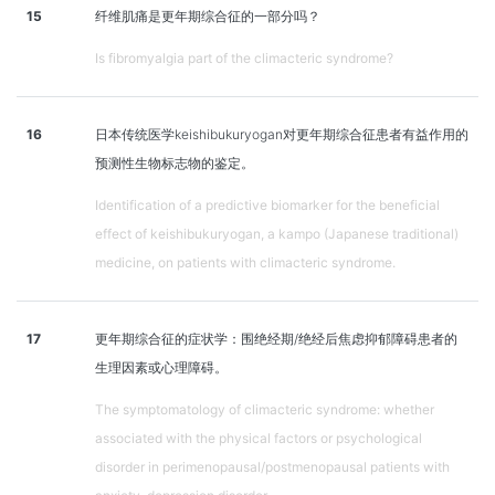
15
纤维肌痛是更年期综合征的一部分吗？
Is fibromyalgia part of the climacteric syndrome?
16
日本传统医学keishibukuryogan对更年期综合征患者有益作用的
预测性生物标志物的鉴定。
Identification of a predictive biomarker for the beneficial
effect of keishibukuryogan, a kampo (Japanese traditional)
medicine, on patients with climacteric syndrome.
17
更年期综合征的症状学：围绝经期/绝经后焦虑抑郁障碍患者的
生理因素或心理障碍。
The symptomatology of climacteric syndrome: whether
associated with the physical factors or psychological
disorder in perimenopausal/postmenopausal patients with