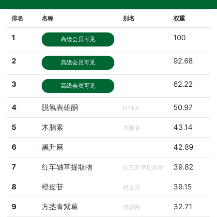
排名
名称
别名
权重
1
100
高级会员可见
2
92.68
高级会员可见
3
62.22
高级会员可见
4
脱氢表雄酮
50.97
DHEA
5
木脂素
43.14
木酚素
6
黑升麻
42.89
7
红车轴草提取物
39.82
红三叶草提取物
8
橙皮苷
39.15
橙皮甙
9
方茎青紫葛
32.71
翡翠阁