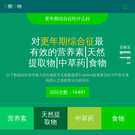
唤
醒
食
物
更年期综合征吃什么好
对
更年期综合征
最
切换至
有效的营养素|天然
最不利
的
提取物|中草药|食物
以下数据由对全球最大的生物医学文献数据库PubMed及维基百科与中医名著
利用人工智能算法分析得出
访问次数：14461
天然提
营养素
中草药
食物
取物