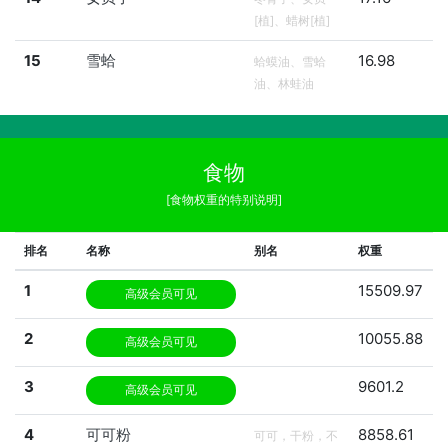
[植]、蜡树[植]
15
雪蛤
16.98
蛤蟆油、雪蛤
油、林蛙油
食物
[食物权重的特别说明]
排名
名称
别名
权重
1
15509.97
高级会员可见
2
10055.88
高级会员可见
3
9601.2
高级会员可见
4
可可粉
8858.61
可可，干粉，不