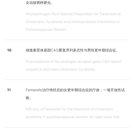
女动脉粥样硬化。
Phytoestrogen-Rich Natural Preparation for Treatment of
Climacteric Syndrome and Atherosclerosis Prevention in
Perimenopausal Women.
10
雄激素受体基因CAG重复序列多态性与男性更年期综合征。
Polymorphism of the androgen receptor gene CAG repeat
sequence and male climacteric syndrome.
11
Femarelle治疗绝经后妇女更年期综合征的疗效：一项开放性试
验。
Efficacy of Femarelle for the treatment of climacteric
syndrome in postmenopausal women: An open label trial.