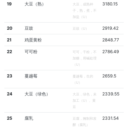
19
大豆（熟）
3180.15
大豆，成熟种
子，熟，煮，不
加盐（U）
20
豆豉
2919.42
豆豉（U）
21
鸡蛋黄粉
2848.77
22
可可粉
2786.49
可可，干粉，不
加糖，用碱处理
（U）
23
蔓越莓
2659.5
蔓越莓，生的
（U）
24
大豆（绿色）
2339.55
大豆，绿色，未
加工（U）、黄
豆
25
腐乳
2331.54
豆腐，腌制和发
酵（腐乳）