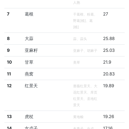
人胞
7
葛根
27
干葛根、粉葛、
野葛[植]、葛
[植]
8
大蒜
25.88
蒜、蒜头
9
亚麻籽
25.03
亚麻子、胡麻子
10
甘草
21.9
美草
11
燕窝
20.83
12
红景天
19.89
蔷薇红景天、大
花红景天、库页
红景天、圣地红
景天
13
虎杖
19.26
黄地榆
14
女贞子
17.16
冬青子、女贞