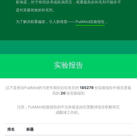
影响是，对于有些诉求或疾病而言，权重最高的补充剂可能并不
是对其最有效的补充剂。
为了解决权重偏差，引入新维度——
PubMed实验报告
。
实验报告
以下是来自PubMed的与更年期综合征有关的
185279
份实验报告中相关度最
高的
20
份实验报告
注意：PubMed实验报告的中文标题是由百度翻译或谷歌翻译完
成翻译工作的。
排名
标题