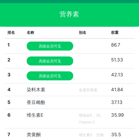
营养素
排名
名称
别名
权重
1
86.7
高级会员可见
2
51.33
高级会员可见
3
42.13
高级会员可见
4
染料木素
41.84
金雀异黄素
5
香豆雌酚
37.13
6
维生素E
35.99
维他命E、VE、
Vitamin E
7
类黄酮
35.5
维生素P、生物