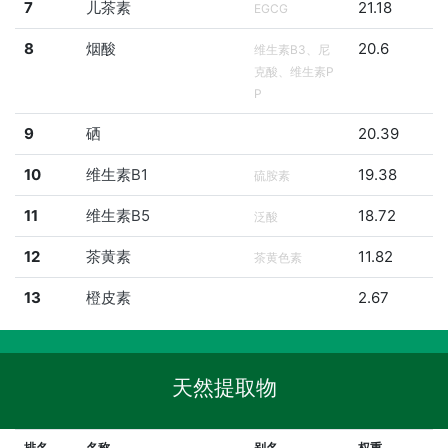
7
儿茶素
21.18
EGCG
8
烟酸
20.6
维生素B3、尼
克酸、维生素P
P
9
硒
20.39
10
维生素B1
19.38
硫胺素
11
维生素B5
18.72
泛酸
12
茶黄素
11.82
茶黄色素
13
橙皮素
2.67
天然提取物
排名
名称
别名
权重