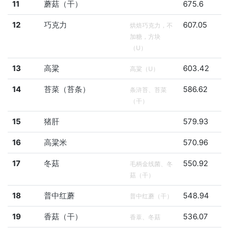
11
蘑菇（干）
675.6
12
巧克力
607.05
烘焙巧克力，不
加糖，方块
（U）
13
高粱
603.42
高粱（U）
14
苔菜（苔条）
586.62
条浒苔、苔菜
（干）
15
猪肝
579.93
16
高粱米
570.96
17
冬菇
550.92
毛柄金线菌、冬
菇（干）
18
普中红蘑
548.94
普中红蘑（干）
19
香菇（干）
536.07
香蔁、冬菇