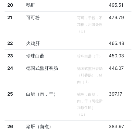
20
鹅肝
495.51
21
可可粉
479.79
可可，干粉，不
加糖，用碱处理
（U）
22
火鸡肝
465.48
23
珍珠白蘑
450.03
珍珠白蘑（干）
24
德国式熏肝香肠
446.07
德国式熏肝香肠
（肝香肠），猪
肉（U）
25
白鲸（肉，干）
397.17
鲸鱼，白鲸，
肉，干（阿拉斯
加原住民）
（U）
26
猪肝（卤煮）
383.97