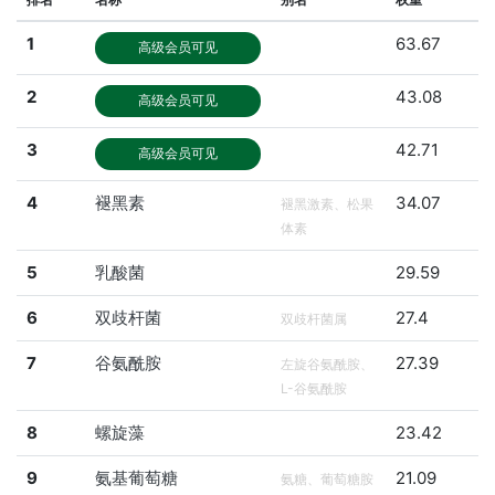
1
63.67
高级会员可见
2
43.08
高级会员可见
3
42.71
高级会员可见
4
褪黑素
34.07
褪黑激素、松果
体素
5
乳酸菌
29.59
6
双歧杆菌
27.4
双歧杆菌属
7
谷氨酰胺
27.39
左旋谷氨酰胺、
L-谷氨酰胺
8
螺旋藻
23.42
9
氨基葡萄糖
21.09
氨糖、葡萄糖胺