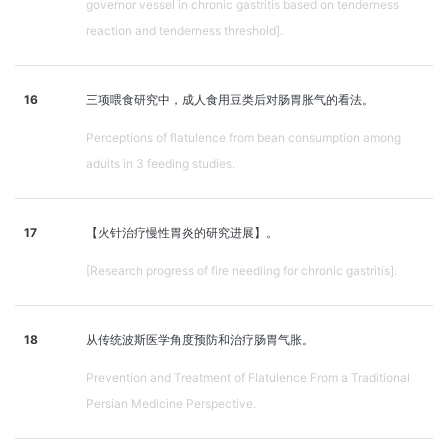
governor vessel in chronic gastritis based on tenderness
reaction and tenderness threshold].
16
三项喂食研究中，成人食用豆类后对肠胃胀气的看法。
Perceptions of flatulence from bean consumption among
adults in 3 feeding studies.
17
【火针治疗慢性胃炎的研究进展】。
[Research progress of fire needling for chronic gastritis].
18
从传统波斯医学角度预防和治疗肠胃气胀。
Prevention and Treatment of Flatulence From a Traditional
Persian Medicine Perspective.