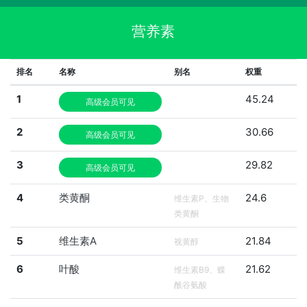
营养素
排名
名称
别名
权重
1
45.24
高级会员可见
2
30.66
高级会员可见
3
29.82
高级会员可见
4
类黄酮
24.6
维生素P、生物
类黄酮
5
维生素A
21.84
视黄醇
6
叶酸
21.62
维生素B9、蝶
酰谷氨酸