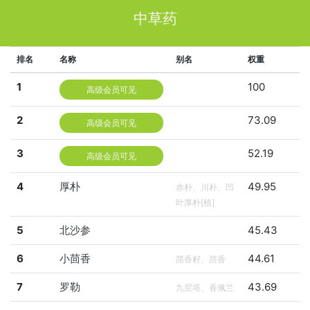
中草药
排名
名称
别名
权重
1
100
高级会员可见
2
73.09
高级会员可见
3
52.19
高级会员可见
4
厚朴
49.95
赤朴、川朴、凹
叶厚朴[植]
5
北沙参
45.43
6
小茴香
44.61
茴香籽、茴香
7
罗勒
43.69
九层塔、香佩兰