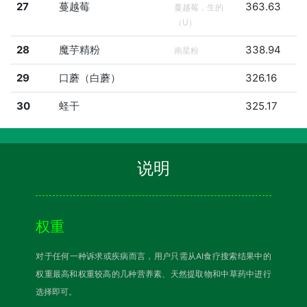
27
蔓越莓
363.63
蔓越莓，生的
（U）
28
魔芋精粉
338.94
南星粉
29
口蘑（白蘑）
326.16
30
蛏干
325.17
说明
权重
对于任何一种诉求或疾病而言，用户只需从AI食疗搜索结果中的
权重最高和权重较高的几种营养素、天然提取物和中草药中进行
选择即可。