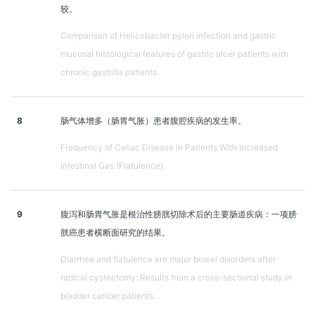
较。
Comparison of Helicobacter pylori infection and gastric
mucosal histological features of gastric ulcer patients with
chronic gastritis patients.
8
肠气体增多（肠胃气胀）患者腹腔疾病的发生率。
Frequency of Celiac Disease in Patients With Increased
Intestinal Gas (Flatulence).
9
腹泻和肠胃气胀是根治性膀胱切除术后的主要肠道疾病：一项膀
胱癌患者横断面研究的结果。
Diarrhea and flatulence are major bowel disorders after
radical cystectomy: Results from a cross-sectional study in
bladder cancer patients.