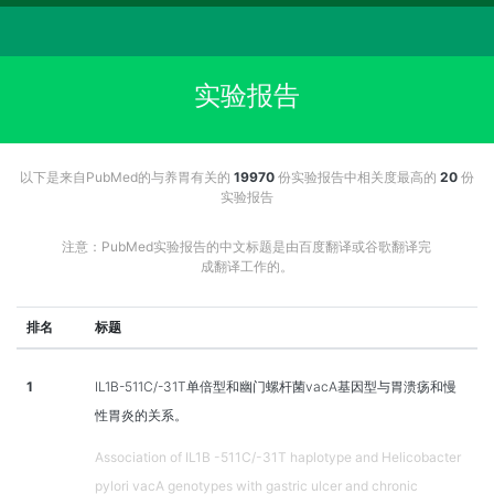
实验报告
以下是来自PubMed的与养胃有关的
19970
份实验报告中相关度最高的
20
份
实验报告
注意：PubMed实验报告的中文标题是由百度翻译或谷歌翻译完
成翻译工作的。
排名
标题
1
IL1B-511C/-31T单倍型和幽门螺杆菌vacA基因型与胃溃疡和慢
性胃炎的关系。
Association of IL1B -511C/-31T haplotype and Helicobacter
pylori vacA genotypes with gastric ulcer and chronic