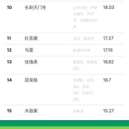
10
长刺天门冬
18.03
总序天冬、芦笋
大赖草、芦笋
草、亚洲野生芦
笋
11
红茶菌
17.37
海宝、康普茶
12
马栗
17.16
欧洲七叶树
13
玫瑰果
16.82
蔷薇果、狗蔷薇
[植]
14
甜菜根
16.7
菾菜根、甜菜
[植]、菾菜
[植]、红菜头
[植]
15
木脂素
15.27
木酚素