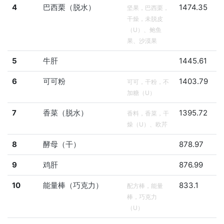
4
巴西栗（脱水）
1474.35
坚果，巴西栗，
干燥，未脱皮
（U）、鲍鱼
果、沙漠果
5
牛肝
1445.61
6
可可粉
1403.79
可可，干粉，不
加糖（U）
7
香菜（脱水）
1395.72
香料，香菜，干
燥（U）、欧芹
8
酵母（干）
878.97
9
鸡肝
876.99
10
能量棒（巧克力）
833.1
配方棒，能量
棒，巧克力
（U）