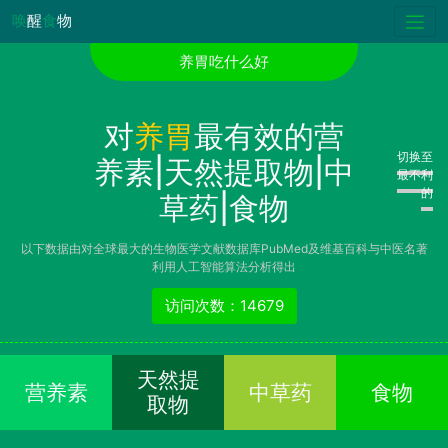
唤
醒
食
物
养胃吃什么好
对
养胃
最有效的营
切换至
养素|天然提取物|中
最不利
的
草药|食物
以下数据由对全球最大的生物医学文献数据库PubMed及维基百科与中医名著
利用人工智能算法分析得出
访问次数：14679
天然提
营养素
中草药
食物
取物