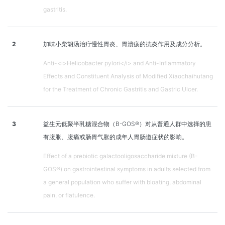
gastritis.
2
加味小柴胡汤治疗慢性胃炎、胃溃疡的抗炎作用及成分分析。
Anti-<i>Helicobacter pylori</i> and Anti-Inflammatory
Effects and Constituent Analysis of Modified Xiaochaihutang
for the Treatment of Chronic Gastritis and Gastric Ulcer.
3
益生元低聚半乳糖混合物（B-GOS®）对从普通人群中选择的患
有腹胀、腹痛或肠胃气胀的成年人胃肠道症状的影响。
Effect of a prebiotic galactooligosaccharide mixture (B-
GOS®) on gastrointestinal symptoms in adults selected from
a general population who suffer with bloating, abdominal
pain, or flatulence.