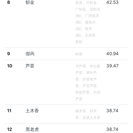
8
郁金
42.53
姜黄、川郁金、
广郁金、温郁金
[植]、广西莪术
[植]、蓬莪术
[植]、莪术
[植]、宝鼎香、
黄郁
9
假蒟
40.94
蛤蒌
10
芦荟
39.47
洋芦荟、库拉索
芦荟、翠叶芦
荟、好望角芦
荟、开普芦荟、
斑纹芦荟、中国
芦荟
11
土木香
38.74
藏木香、祁木
香、总状土木香
12
黑老虎
38.74