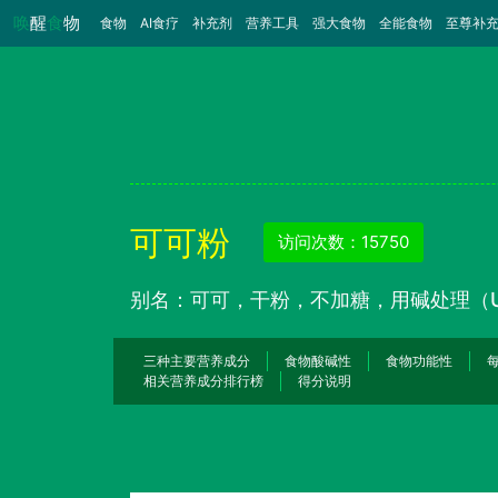
唤
醒
食
物
食物
（当前）
AI食疗
补充剂
营养工具
强大食物
全能食物
至尊补
可可粉
访问次数：15750
别名：可可，干粉，不加糖，用碱处理（
三种主要营养成分
食物酸碱性
食物功能性
相关营养成分排行榜
得分说明