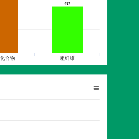
497
497
化合物
粗纤维