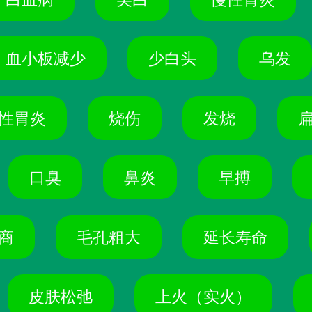
血小板减少
少白头
乌发
性胃炎
烧伤
发烧
口臭
鼻炎
早搏
商
毛孔粗大
延长寿命
皮肤松弛
上火（实火）