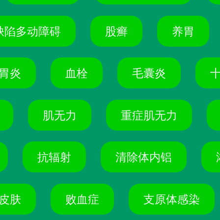
缺陷多动障碍
股癣
养胃
胃炎
血栓
毛囊炎
肌无力
重症肌无力
抗辐射
清除体内铝
皮肤
败血症
支原体感染