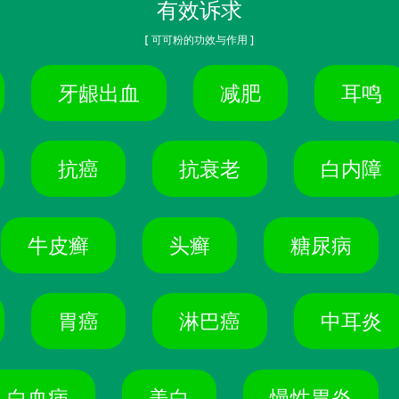
有效诉求
[ 可可粉的功效与作用 ]
牙龈出血
减肥
耳鸣
抗癌
抗衰老
白内障
牛皮癣
头癣
糖尿病
胃癌
淋巴癌
中耳炎
白血病
美白
慢性胃炎