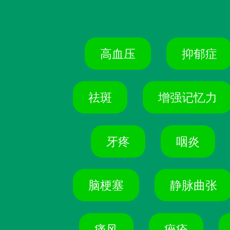
高血压
抑郁症
祛斑
增强记忆力
牙疼
咽炎
脑梗塞
静脉曲张
痛风
痤疮