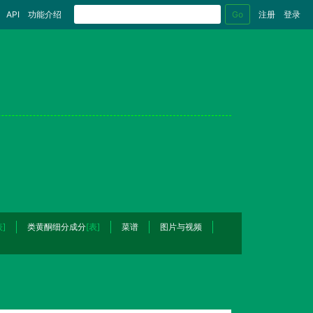
Go
API
功能介绍
注册
登录
表]
类黄酮细分成分
[表]
菜谱
图片与视频