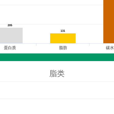
205
205
131
131
蛋白质
脂肪
碳水
脂类