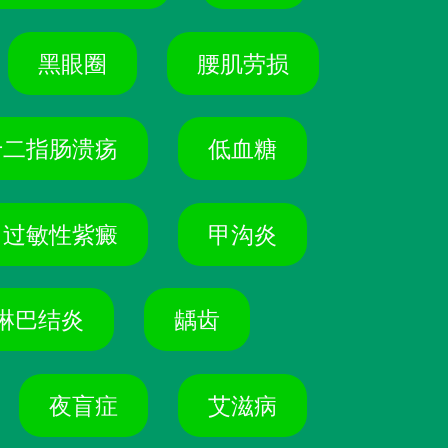
黑眼圈
腰肌劳损
十二指肠溃疡
低血糖
过敏性紫癜
甲沟炎
淋巴结炎
龋齿
夜盲症
艾滋病