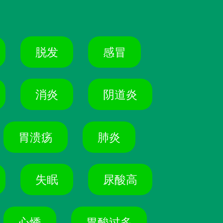
脱发
感冒
消炎
阴道炎
胃溃疡
肺炎
失眠
尿酸高
心悸
胃酸过多