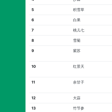
5
积雪草
6
白果
7
桃儿七
8
雪菊
9
紫苏
10
红景天
11
余甘子
12
大蒜
13
竹节参