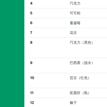
4
巧克力
5
可可粉
6
蔓越莓
7
花豆
8
巧克力（黑色）
9
巴西栗（脱水）
10
芸豆（红色）
11
驼鹿肝（熟）
12
榛子