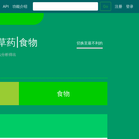
Go
API
功能介绍
注册
登录
草药|食物
切换至最不利的
法分析得出
食物