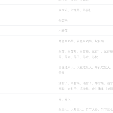
崩大碗、蚶壳草、落得打
银杏果
小叶莲
两色金鸡菊、双色金鸡菊、蛇目菊
白苏、白苏叶、白苏梗、紫苏叶、紫苏梗
苏、苏麻、苏子、苏叶、苏梗
蔷薇红景天、大花红景天、库页红景天、
景天
油柑子、余甘果、油甘子、牛甘果、油甘
摩勒、余柑子、滇橄榄、余甘[植]、油柑[
蒜、蒜头
白三七、大叶三七、竹节人参、竹节三七