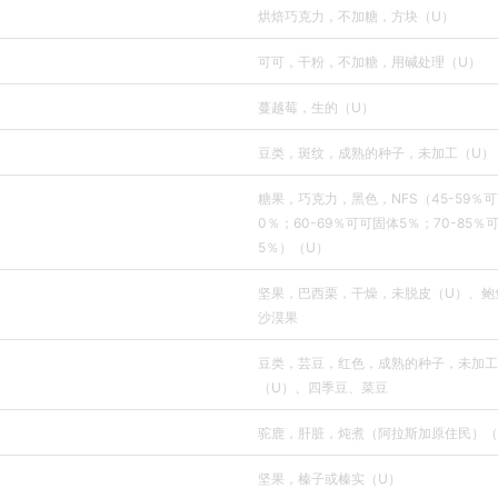
烘焙巧克力，不加糖，方块（U）
可可，干粉，不加糖，用碱处理（U）
蔓越莓，生的（U）
豆类，斑纹，成熟的种子，未加工（U）
糖果，巧克力，黑色，NFS（45-59％
0％；60-69％可可固体5％；70-85％
5％）（U）
坚果，巴西栗，干燥，未脱皮（U）、鲍
沙漠果
豆类，芸豆，红色，成熟的种子，未加工
（U）、四季豆、菜豆
驼鹿，肝脏，炖煮（阿拉斯加原住民）（
坚果，榛子或榛实（U）