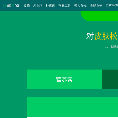
唤
醒
食
物
食物
（当前）
AI食疗
补充剂
营养工具
强大食物
全能食物
至尊补
对
皮肤松
以下数据
营养素