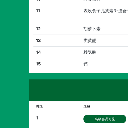
11
表没食子儿茶素3-没食
12
胡萝卜素
13
类黄酮
14
赖氨酸
15
钙
排名
名称
1
高级会员可见