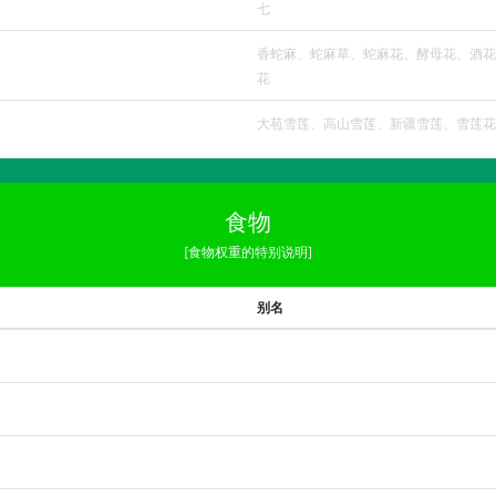
七
香蛇麻、蛇麻草、蛇麻花、酵母花、酒花
花
大苞雪莲、高山雪莲、新疆雪莲、雪莲花
食物
[食物权重的特别说明]
别名