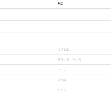
别名
抗坏血酸
蕃茄红素、茄红素
EGCG
视黄醇
蛋白粉