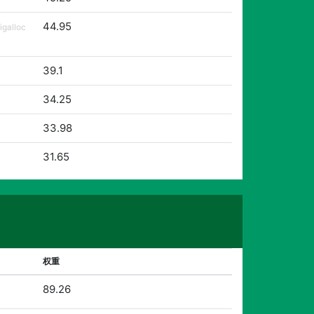
44.95
lloc
39.1
34.25
33.98
31.65
权重
89.26