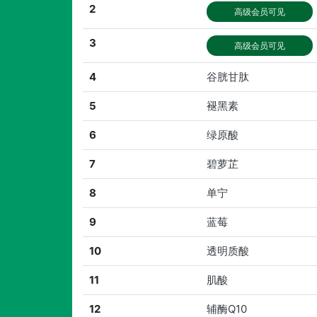
2
高级会员可见
3
高级会员可见
4
谷胱甘肽
5
褪黑素
6
绿原酸
7
碧萝芷
8
单宁
9
蓝莓
10
透明质酸
11
肌酸
12
辅酶Q10