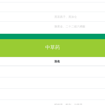
黑茶藨子、黑加仑
脑黄金、二十二碳六烯酸
中草药
别名
醋柳果、酸刺、沙棘果