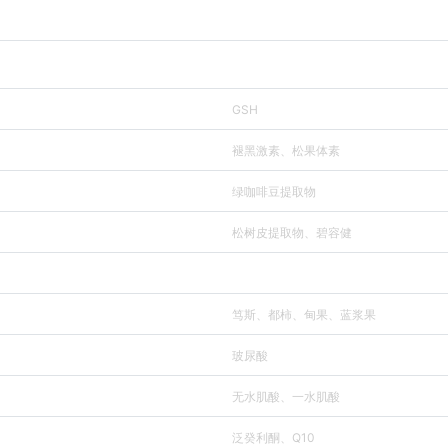
GSH
褪黑激素、松果体素
绿咖啡豆提取物
松树皮提取物、碧容健
笃斯、都柿、甸果、蓝浆果
玻尿酸
无水肌酸、一水肌酸
泛癸利酮、Q10