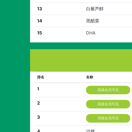
13
白藜芦醇
14
黑醋栗
15
DHA
排名
名称
1
高级会员可见
2
高级会员可见
3
高级会员可见
4
沙棘