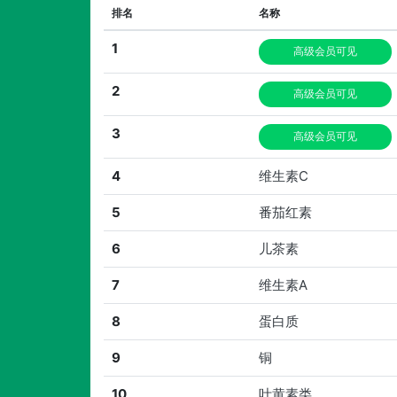
排名
名称
1
高级会员可见
2
高级会员可见
3
高级会员可见
4
维生素C
5
番茄红素
6
儿茶素
7
维生素A
8
蛋白质
9
铜
10
叶黄素类