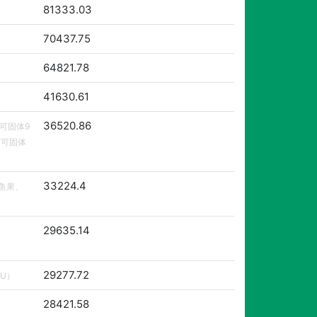
81333.03
70437.75
64821.78
41630.61
36520.86
可可固体9
可可固体
33224.4
鱼果、
29635.14
29277.72
U）
28421.58