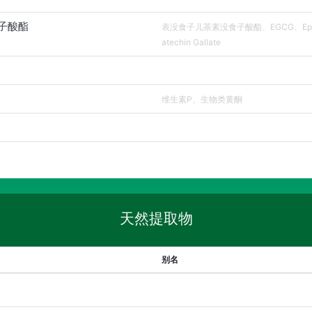
子酸酯
表没食子儿茶素没食子酸酯、EGCG、Epiga
atechin Gallate
维生素P、生物类黄酮
天然提取物
别名