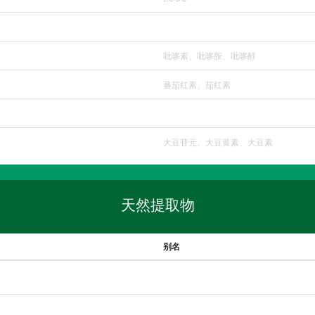
吡哆素、吡哆胺、吡哆醇
蕃茄红素、茄红素
大豆苷元、大豆黄素、大豆素
天然提取物
别名