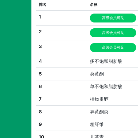
排名
名称
1
高级会员可见
2
高级会员可见
3
高级会员可见
4
多不饱和脂肪酸
5
类黄酮
6
单不饱和脂肪酸
7
植物甾醇
8
异黄酮类
9
粗纤维
10
儿茶素