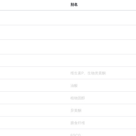
别名
维生素P、生物类黄酮
油酸
植物固醇
异黄酮
膳食纤维
EGCG