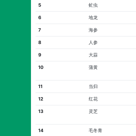
5
虻虫
6
地龙
7
海参
8
人参
9
大蒜
10
蒲黄
11
当归
12
红花
13
灵芝
14
毛冬青