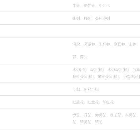
牛虻、复带虻、牛虻虫
蚯蚓、蠖蚓、参环毛蚓
海腴、高丽参、朝鲜参、别直参、山参、
蒜、蒜头
水烛[植]、香蒲[植]、水烛香蒲[植]、蒲草
狭叶香蒲[植]、东方香蒲[植]、毛蜡烛[植]
干归、朝鲜当归
红蓝花、红兰花、草红花
赤芝、丹芝、赤灵芝、灵芝草、木灵芝、
芝、紫灵芝、紫芝