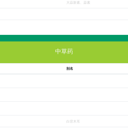
大蒜新素、蒜素
中草药
别名
白背木耳