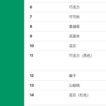
6
巧克力
7
可可粉
8
蔓越莓
9
高粱米
10
花豆
11
巧克力（黑色）
12
榛子
13
山核桃
14
芸豆（红色）