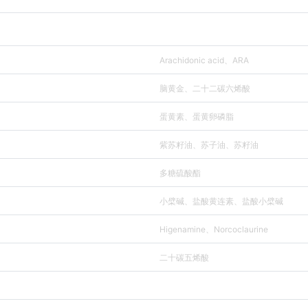
Arachidonic acid、ARA
脑黄金、二十二碳六烯酸
蛋黄素、蛋黄卵磷脂
紫苏籽油、苏子油、苏籽油
多糖硫酸酯
小檗碱、盐酸黄连素、盐酸小檗碱
Higenamine、Norcoclaurine
二十碳五烯酸