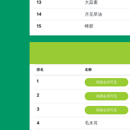
13
大蒜素
14
月见草油
15
蜂胶
排名
名称
1
高级会员可见
2
高级会员可见
3
高级会员可见
4
毛木耳