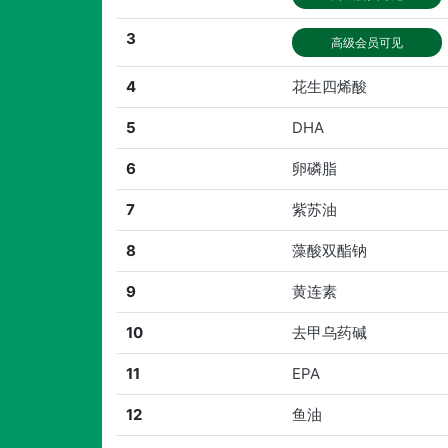
3
高级会员可见
4
花生四烯酸
5
DHA
6
卵磷脂
7
紫苏油
8
藻酸双酯钠
9
黄连素
10
去甲乌药碱
11
EPA
12
鱼油