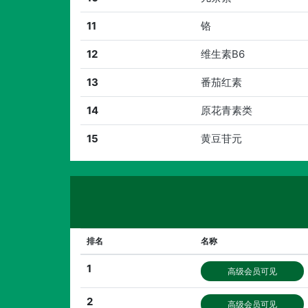
11
铬
12
维生素B6
13
番茄红素
14
原花青素类
15
黄豆苷元
排名
名称
1
高级会员可见
2
高级会员可见