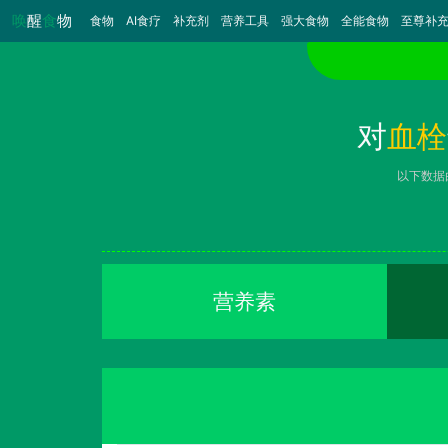
唤
醒
食
物
食物
（当前）
AI食疗
补充剂
营养工具
强大食物
全能食物
至尊补
对
血栓
以下数据
营养素