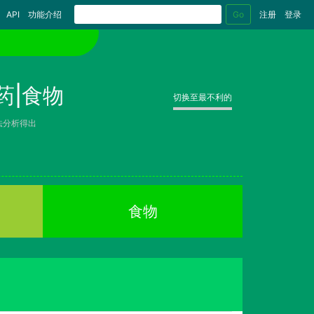
Go
API
功能介绍
注册
登录
药|食物
切换至最不利的
法分析得出
食物