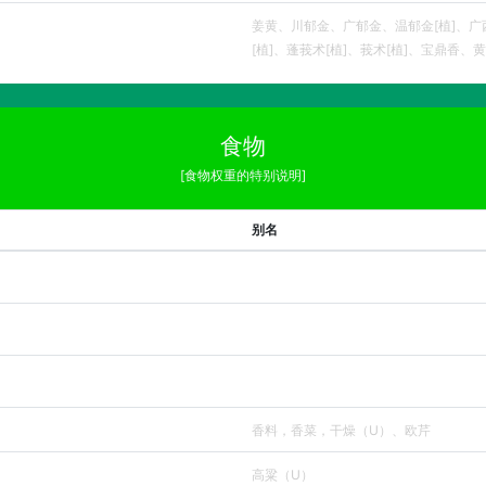
姜黄、川郁金、广郁金、温郁金[植]、广
[植]、蓬莪术[植]、莪术[植]、宝鼎香、
食物
[食物权重的特别说明]
别名
香料，香菜，干燥（U）、欧芹
高粱（U）