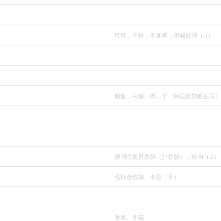
可可，干粉，不加糖，用碱处理（U）
鲸鱼，白鲸，肉，干（阿拉斯加原住民）
德国式熏肝香肠（肝香肠），猪肉（U）
毛柄金线菌、冬菇（干）
香蔁、冬菇