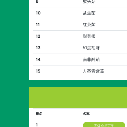
9
猴头菇
10
益生菌
11
红茶菌
12
甜菜根
13
印度胡麻
14
南非醉茄
15
方茎青紫葛
排名
名称
1
高级会员可见