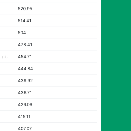
520.95
514.41
504
478.41
454.71
（U）
444.84
439.92
436.71
426.06
415.11
407.07