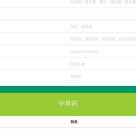
山伏茸、猴头菌、猴头、猴菇菌、猴头蘑
海宝、康普茶
菾菜根、甜菜[植]、菾菜[植]、红菜头[植]
Pedalium murex
印度人参
翡翠阁
中草药
别名