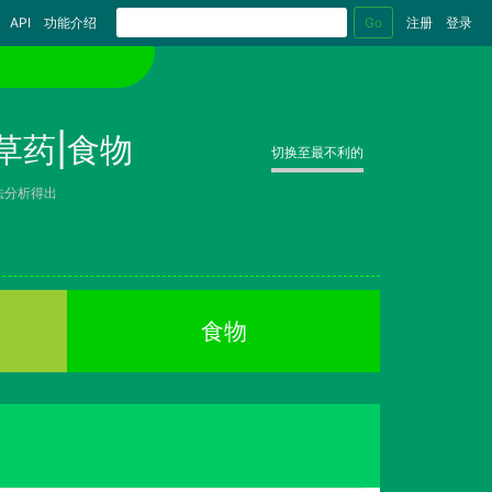
Go
API
功能介绍
注册
登录
草药|食物
切换至最不利的
法分析得出
食物