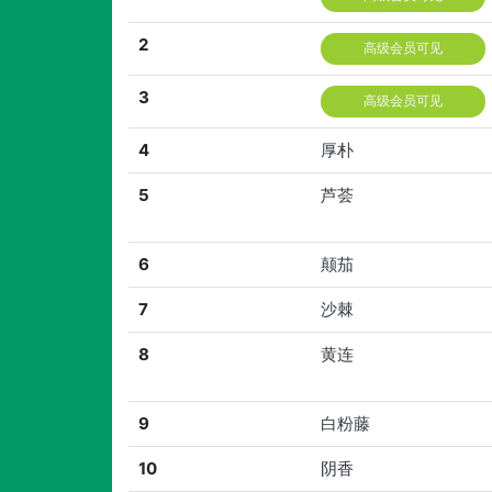
2
高级会员可见
3
高级会员可见
4
厚朴
5
芦荟
6
颠茄
7
沙棘
8
黄连
9
白粉藤
10
阴香