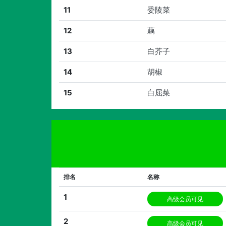
11
委陵菜
12
藕
13
白芥子
14
胡椒
15
白屈菜
排名
名称
1
高级会员可见
2
高级会员可见