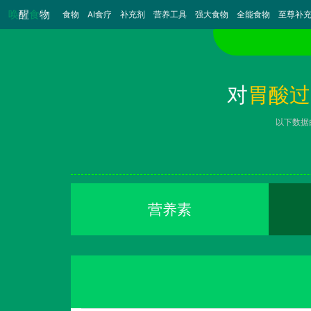
唤
醒
食
物
食物
（当前）
AI食疗
补充剂
营养工具
强大食物
全能食物
至尊补
对
胃酸过
以下数据
营养素