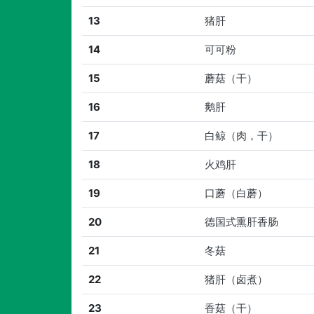
13
猪肝
14
可可粉
15
蘑菇（干）
16
鹅肝
17
白鲸（肉，干）
18
火鸡肝
19
口蘑（白蘑）
20
德国式熏肝香肠
21
冬菇
22
猪肝（卤煮）
23
香菇（干）