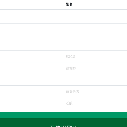
别名
EGCG
视黄醇
茶黄色素
泛酸