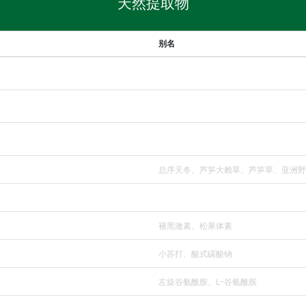
天然提取物
别名
总序天冬、芦笋大赖草、芦笋草、亚洲野
褪黑激素、松果体素
小苏打、酸式碳酸钠
左旋谷氨酰胺、L-谷氨酰胺