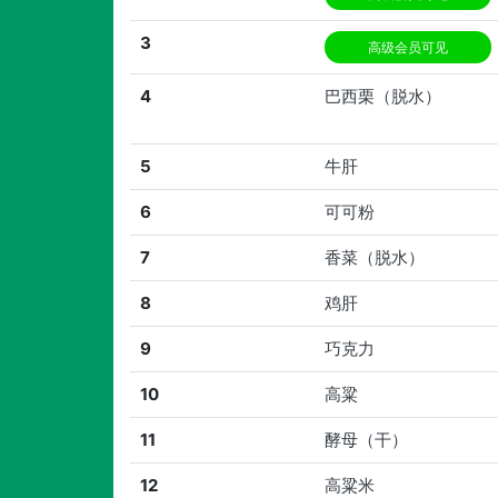
3
高级会员可见
4
巴西栗（脱水）
5
牛肝
6
可可粉
7
香菜（脱水）
8
鸡肝
9
巧克力
10
高粱
11
酵母（干）
12
高粱米