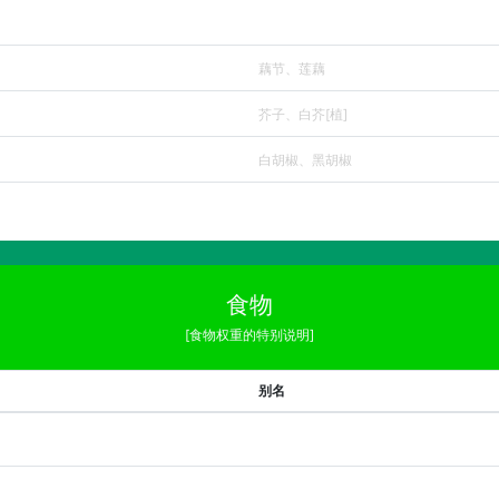
藕节、莲藕
芥子、白芥[植]
白胡椒、黑胡椒
食物
[食物权重的特别说明]
别名