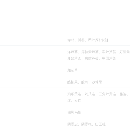
赤朴、川朴、凹叶厚朴[植]
洋芦荟、库拉索芦荟、翠叶芦荟、好望角
开普芦荟、斑纹芦荟、中国芦荟
颠茄草
醋柳果、酸刺、沙棘果
鸡爪黄连、鸡爪连、三角叶黄连、雅连、
连、云连
独脚乌桕
阴香皮、阴香根、山玉桂