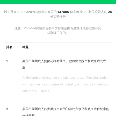
以下是来自PubMed的与败血症有关的
137085
份实验报告中相关度最高的
20
份实验报告
注意：PubMed实验报告的中文标题是由百度翻译或谷歌翻译完
成翻译工作的。
排名
标题
1
美国不同州成人抗菌药物耐药率、败血症住院率和败血症死亡
率。
Antimicrobial resistance prevalence, rates of hospitalization
with septicemia and rates of mortality with sepsis in adults in
different US states.
2
美国不同州成人四大类抗生素的门诊处方水平和败血症住院率的
统计分析。