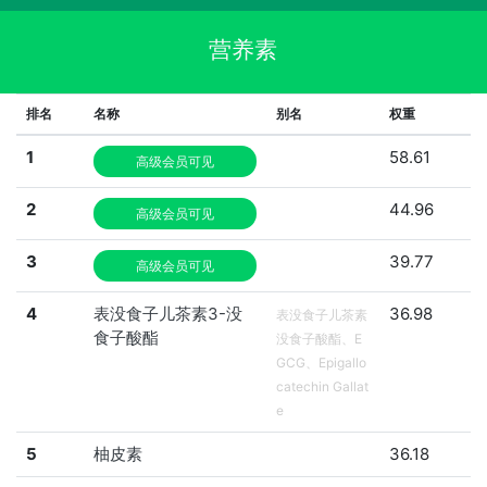
营养素
排名
名称
别名
权重
1
58.61
高级会员可见
2
44.96
高级会员可见
3
39.77
高级会员可见
4
表没食子儿茶素3-没
36.98
表没食子儿茶素
食子酸酯
没食子酸酯、E
GCG、Epigallo
catechin Gallat
e
5
柚皮素
36.18