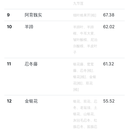
九节莲
9
阿育魏实
67.38
细叶糙果芹[植]
10
羊蹄
62.02
羊蹄叶、羊蹄
根、牛耳大黄、
皱叶酸模、尼泊
尔酸模、羊皮叶
子
11
忍冬藤
61.32
银花藤、鹭鸶
藤、忍冬[植]、
银花[植]、金银
花[植]、双花
[植]
12
金银花
55.52
银花、双花、忍
冬、老翁须、土
银花、山银花、
灰毡毛忍冬、红
腺忍冬、菰腺忍