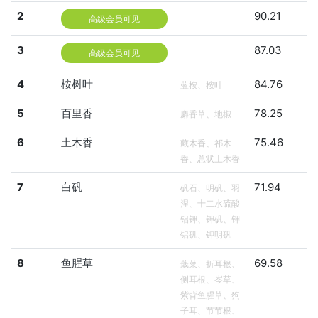
2
90.21
高级会员可见
3
87.03
高级会员可见
4
桉树叶
84.76
蓝桉、桉叶
5
百里香
78.25
麝香草、地椒
6
土木香
75.46
藏木香、祁木
香、总状土木香
7
白矾
71.94
矾石、明矾、羽
涅、十二水硫酸
铝钾、钾矾、钾
铝矾、钾明矾
8
鱼腥草
69.58
蕺菜、折耳根、
侧耳根、岑草、
紫背鱼腥草、狗
子耳、节节根、