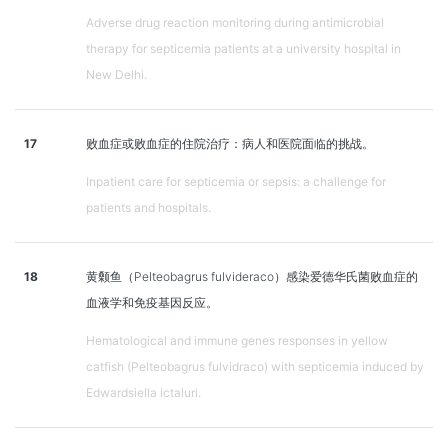
Adverse drug reaction monitoring during antimicrobial
therapy for septicemia patients at a university hospital in
New Delhi.
17
败血症或败血症的住院治疗：病人和医院面临的挑战。
Inpatient care for septicemia or sepsis: a challenge for
patients and hospitals.
18
黄颡鱼（Pelteobagrus fulvideraco）感染爱德华氏菌败血症的
血液学和免疫基因反应。
Hematological and immune genes responses in yellow
catfish (Pelteobagrus fulvidraco) with septicemia induced by
Edwardsiella ictaluri.