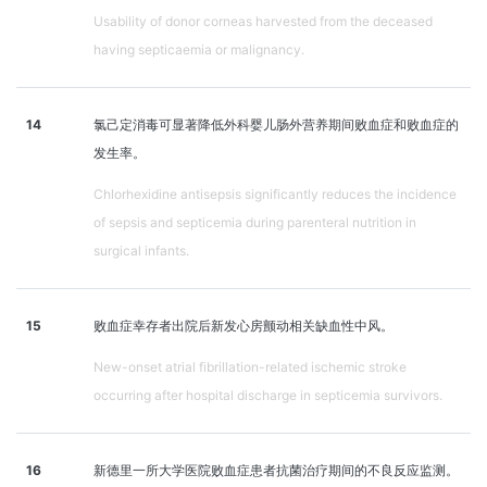
Usability of donor corneas harvested from the deceased
having septicaemia or malignancy.
14
氯己定消毒可显著降低外科婴儿肠外营养期间败血症和败血症的
发生率。
Chlorhexidine antisepsis significantly reduces the incidence
of sepsis and septicemia during parenteral nutrition in
surgical infants.
15
败血症幸存者出院后新发心房颤动相关缺血性中风。
New-onset atrial fibrillation-related ischemic stroke
occurring after hospital discharge in septicemia survivors.
16
新德里一所大学医院败血症患者抗菌治疗期间的不良反应监测。