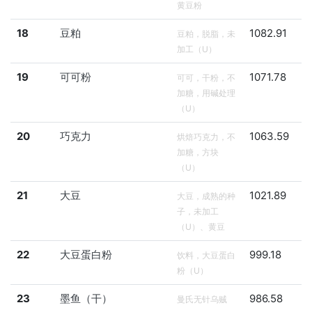
黄豆粉
18
豆粕
1082.91
豆粕，脱脂，未
加工（U）
19
可可粉
1071.78
可可，干粉，不
加糖，用碱处理
（U）
20
巧克力
1063.59
烘焙巧克力，不
加糖，方块
（U）
21
大豆
1021.89
大豆，成熟的种
子，未加工
（U）、黄豆
22
大豆蛋白粉
999.18
饮料，大豆蛋白
粉（U）
23
墨鱼（干）
986.58
曼氏无针乌贼