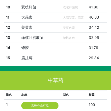
10
双歧杆菌
41.86
双歧杆菌属
11
大蒜素
40.63
大蒜新素、蒜素
12
姜黄素
34.42
姜黄色素
13
橄榄叶提取物
32.96
橄榄多酚
14
蜂胶
31.79
15
扁担莓
29.34
中草药
排名
名称
别名
权重
1
100
高级会员可见