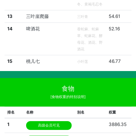
冬、黄褐毛忍冬
13
三叶崖爬藤
54.61
三叶青
14
啤酒花
52.16
香蛇麻、蛇麻
草、蛇麻花、酵
母花、酒花、野
酒花
15
桃儿七
46.77
小叶莲
食物
[食物权重的特别说明]
排名
名称
别名
权重
1
3886.35
高级会员可见