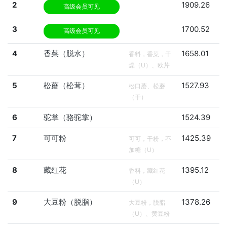
2
1909.26
高级会员可见
3
1700.52
高级会员可见
4
香菜（脱水）
1658.01
香料，香菜，干
燥（U）、欧芹
5
松蘑（松茸）
1527.93
松口蘑、松蘑
（干）
6
驼掌（骆驼掌）
1524.39
7
可可粉
1425.39
可可，干粉，不
加糖（U）
8
藏红花
1395.12
香料，藏红花
（U）
9
大豆粉（脱脂）
1378.26
大豆粉，脱脂
（U）、黄豆粉