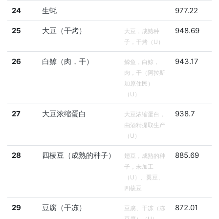
24
生蚝
977.22
25
大豆（干烤）
948.69
大豆，成熟种
子，干烤（U）
26
白鲸（肉，干）
943.17
鲸鱼，白鲸，
肉，干（阿拉斯
加原住民）
（U）
27
大豆浓缩蛋白
938.7
大豆浓缩蛋白，
由酒精提取生产
（U）
28
四棱豆（成熟的种子）
885.69
翅豆，成熟的种
子，未加工
（U）、翼豆、
四棱豆
29
豆腐（干冻）
872.01
豆腐、干冻（冻
豆腐）（U）