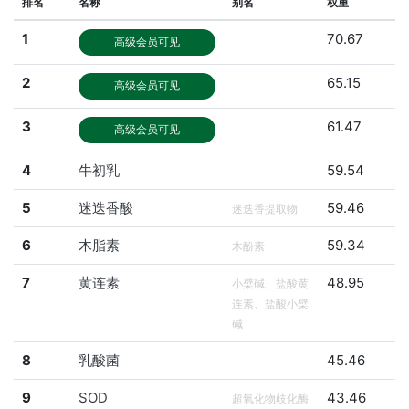
排名
名称
别名
权重
1
70.67
高级会员可见
2
65.15
高级会员可见
3
61.47
高级会员可见
4
牛初乳
59.54
5
迷迭香酸
59.46
迷迭香提取物
6
木脂素
59.34
木酚素
7
黄连素
48.95
小檗碱、盐酸黄
连素、盐酸小檗
碱
8
乳酸菌
45.46
9
SOD
43.46
超氧化物歧化酶