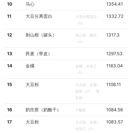
10
马心
1354.41
11
大豆分离蛋白
1332.72
大豆分离蛋白
（U）
12
刺山柑（罐头）
1317.3
刺山柑，罐头
（U）
13
荞麦（带皮）
1297.53
14
金橘
1163.04
金橘，未加工
（U）
15
大豆粉
1108.11
大豆粉，全脂，
烘焙（U）、黄
豆粉
16
奶疙瘩（奶酪干）
1084.56
干酸奶
17
大豆粉
1083.57
大豆粉，全脂，
未加工（U）、