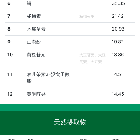
6
铜
35.35
7
杨梅素
21.42
杨梅黄酮
8
木犀草素
20.93
9
山柰酚
19.82
10
黄豆苷元
18.86
大豆苷元、大豆
黄素、大豆素
11
表儿茶素3-没食子酸
14.51
酯
12
黄酮醇类
14.45
天然提取物