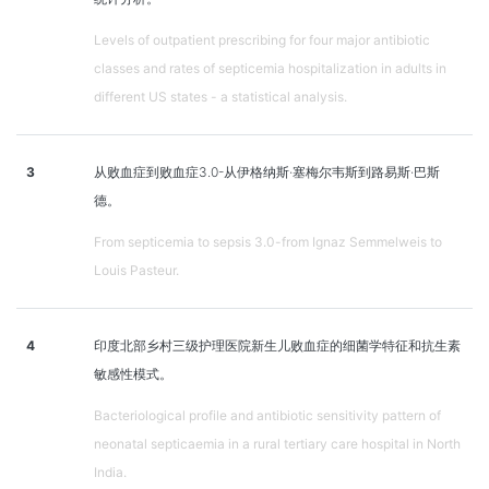
Levels of outpatient prescribing for four major antibiotic
classes and rates of septicemia hospitalization in adults in
different US states - a statistical analysis.
3
从败血症到败血症3.0-从伊格纳斯·塞梅尔韦斯到路易斯·巴斯
德。
From septicemia to sepsis 3.0-from Ignaz Semmelweis to
Louis Pasteur.
4
印度北部乡村三级护理医院新生儿败血症的细菌学特征和抗生素
敏感性模式。
Bacteriological profile and antibiotic sensitivity pattern of
neonatal septicaemia in a rural tertiary care hospital in North
India.