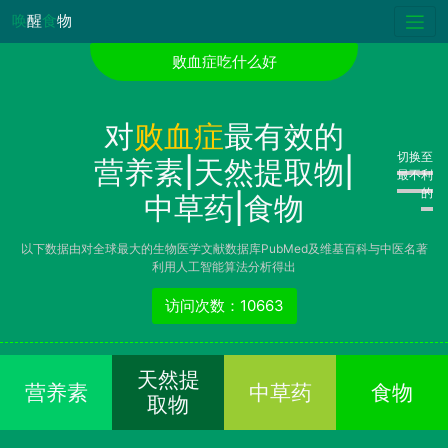
唤
醒
食
物
败血症吃什么好
对
败血症
最有效的
切换至
营养素|天然提取物|
最不利
的
中草药|食物
以下数据由对全球最大的生物医学文献数据库PubMed及维基百科与中医名著
利用人工智能算法分析得出
访问次数：10663
天然提
营养素
中草药
食物
取物