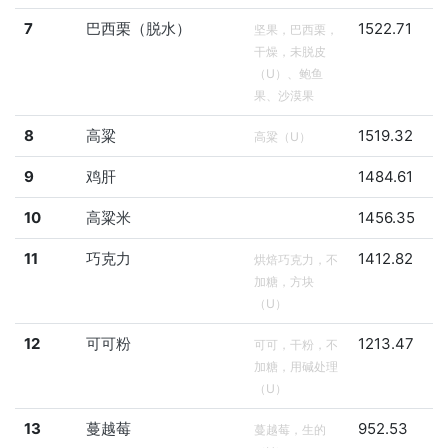
7
巴西栗（脱水）
1522.71
坚果，巴西栗，
干燥，未脱皮
（U）、鲍鱼
果、沙漠果
8
高粱
1519.32
高粱（U）
9
鸡肝
1484.61
10
高粱米
1456.35
11
巧克力
1412.82
烘焙巧克力，不
加糖，方块
（U）
12
可可粉
1213.47
可可，干粉，不
加糖，用碱处理
（U）
13
蔓越莓
952.53
蔓越莓，生的