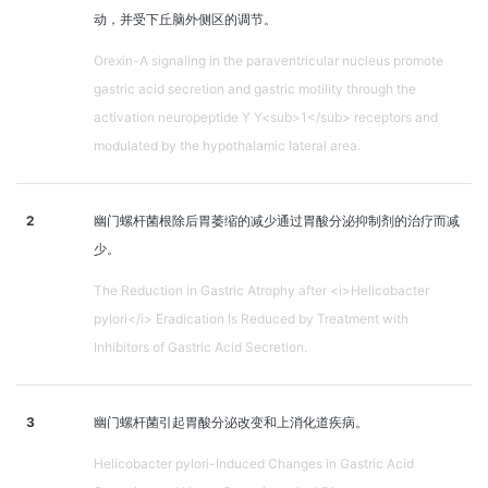
动，并受下丘脑外侧区的调节。
Orexin-A signaling in the paraventricular nucleus promote
gastric acid secretion and gastric motility through the
activation neuropeptide Y Y<sub>1</sub> receptors and
modulated by the hypothalamic lateral area.
2
幽门螺杆菌根除后胃萎缩的减少通过胃酸分泌抑制剂的治疗而减
少。
The Reduction in Gastric Atrophy after <i>Helicobacter
pylori</i> Eradication Is Reduced by Treatment with
Inhibitors of Gastric Acid Secretion.
3
幽门螺杆菌引起胃酸分泌改变和上消化道疾病。
Helicobacter pylori-Induced Changes in Gastric Acid