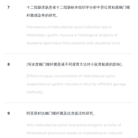
7
十二指肠溃疡患者十二指肠标本组织学分析中异位胃粘膜幽门螺
杆菌感染率的研究。
Prevalence of Helicobacter pylori infection rate in
heterotopic gastric mucosa in histological analysis of
duodenal specimens from patients with duodenal ulcer.
8
[等浓度幽门螺杆菌悬液不同灌胃方法对小鼠胃黏膜的影响]。
[Effect of equal concentration of Helicobacter pylori
suspension on gastric mucosa in mice by different gavage
methods].
9
阿芙蓉籽抗幽门螺杆菌及抗溃疡活性研究。
Anti-Helicobacter pylori and antiulcerogenic activity of
Aframomum pruinosum seeds on indomethacin-induced