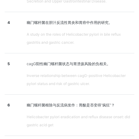
Secretion and Upper Gastrointestinal Disease.
4
幽门螺杆菌在胆汁反流性胃炎和胃癌中作用的研究。
A study on the roles of Helicobacter pylori in bile reflux
gastritis and gastric cancer.
5
cagG阳性幽门螺杆菌状态与胃溃疡风险的负相关。
Inverse relationship between cagG-positive Helicobacter
pylori status and risk of gastric ulcer.
6
幽门螺杆菌根除与反流病发作：胃酸是否变得“疯狂”？
Helicobacter pylori eradication and reflux disease onset: did
gastric acid get