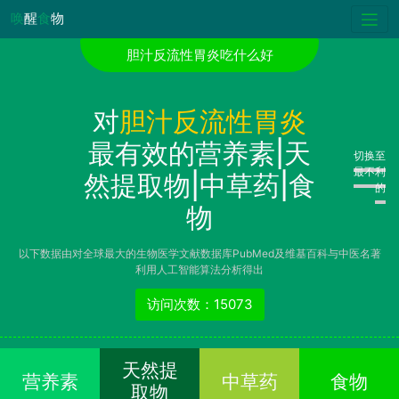
唤
醒
食
物
胆汁反流性胃炎吃什么好
对
胆汁反流性胃炎
最有效的营养素|天
切换至
最不利
然提取物|中草药|食
的
物
以下数据由对全球最大的生物医学文献数据库PubMed及维基百科与中医名著
利用人工智能算法分析得出
访问次数：15073
天然提
营养素
中草药
食物
取物