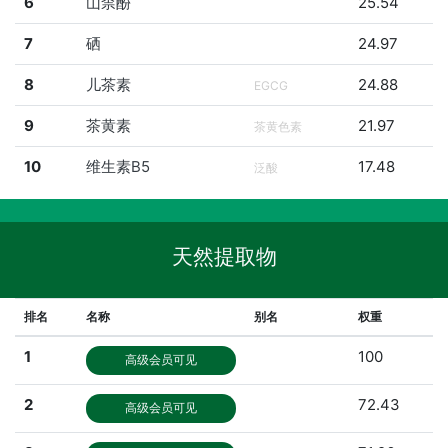
6
山柰酚
25.54
7
硒
24.97
8
儿茶素
24.88
EGCG
9
茶黄素
21.97
茶黄色素
10
维生素B5
17.48
泛酸
天然提取物
排名
名称
别名
权重
1
100
高级会员可见
2
72.43
高级会员可见