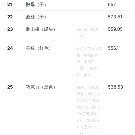
21
酵母（干）
657
22
蘑菇（干）
573.51
23
刺山柑（罐头）
559.05
刺山柑，罐头
（U）
24
芸豆（红色）
556.11
豆类，芸豆，红
色，成熟的种
子，未加工
（U）、四季
豆、菜豆
25
巧克力（黑色）
538.53
糖果，巧克力，
黑色，NFS（4
5-59％可可固
体90％；60-6
9％可可固体
5％；70-85％
可可固体5％）
（U）