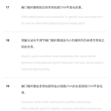
17
幽门螺杆菌根除后癌旁胃粘膜DNA甲基化积累。
DNA methylation accumulation in gastric mucosa adjacent
to cancer after Helicobacter pylori eradication.
18
胃酸分泌水平调节幽门螺杆菌感染与小剂量阿司匹林诱导胃病之
间的关系。
Gastric acid secretion level modulates the association
between Helicobacter pylori infection and low-dose aspirin-
induced gastropathy.
19
幽门螺杆菌改变胃粘膜和血白细胞DNA的全基因组DNA甲基化
谱。
Genome-wide DNA methylation profiles altered by
Helicobacter pylori in gastric mucosa and blood leukocyte