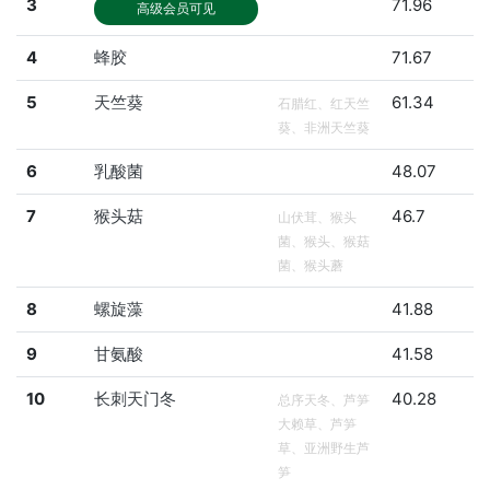
3
71.96
高级会员可见
4
蜂胶
71.67
5
天竺葵
61.34
石腊红、红天竺
葵、非洲天竺葵
6
乳酸菌
48.07
7
猴头菇
46.7
山伏茸、猴头
菌、猴头、猴菇
菌、猴头蘑
8
螺旋藻
41.88
9
甘氨酸
41.58
10
长刺天门冬
40.28
总序天冬、芦笋
大赖草、芦笋
草、亚洲野生芦
笋