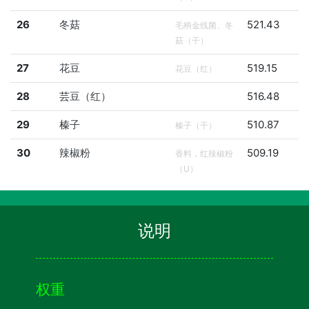
26
冬菇
521.43
毛柄金线菌、冬
菇（干）
27
花豆
519.15
花豆（红）
28
芸豆（红）
516.48
29
榛子
510.87
榛子（干）
30
辣椒粉
509.19
香料，红辣椒粉
（U）
说明
权重