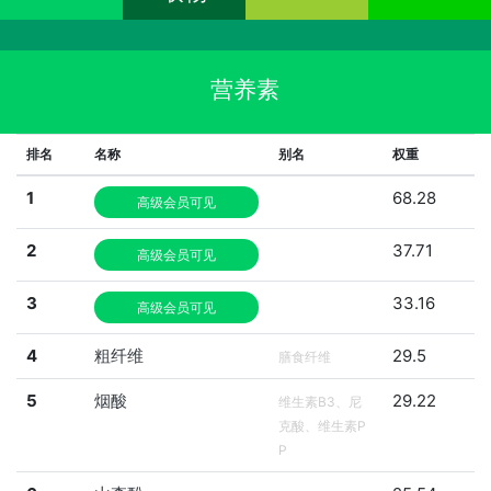
营养素
排名
名称
别名
权重
1
68.28
高级会员可见
2
37.71
高级会员可见
3
33.16
高级会员可见
4
粗纤维
29.5
膳食纤维
5
烟酸
29.22
维生素B3、尼
克酸、维生素P
P