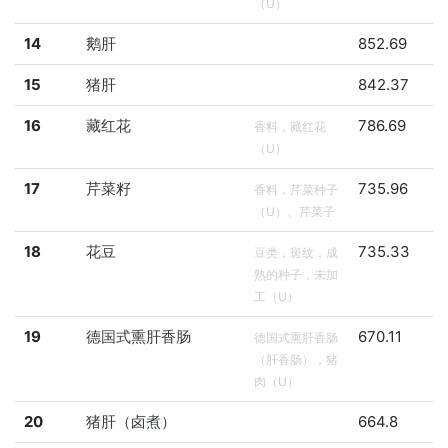
（U）
14
鹅肝
852.69
15
猪肝
842.37
16
藏红花
786.69
香料，藏红花
（U）
17
芹菜籽
735.96
香料，芹菜种子
（U）、芹菜子
18
花豆
735.33
豆类，斑纹，成
熟的种子，未加
工（U）
19
德国式熏肝香肠
670.11
德国式熏肝香肠
（肝香肠），猪
肉（U）
20
猪肝（卤煮）
664.8