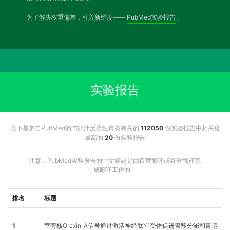
为了解决权重偏差，引入新维度——
PubMed实验报告
。
实验报告
以下是来自PubMed的与胆汁反流性胃炎有关的
112050
份实验报告中相关度
最高的
20
份实验报告
注意：PubMed实验报告的中文标题是由百度翻译或谷歌翻译完
成翻译工作的。
排名
标题
1
室旁核Orexin-A信号通过激活神经肽Y1受体促进胃酸分泌和胃运