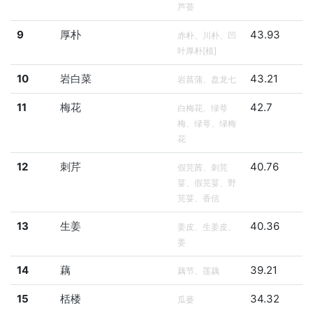
芦荟
9
厚朴
43.93
赤朴、川朴、凹
叶厚朴[植]
10
岩白菜
43.21
岩菖蒲、盘龙七
11
梅花
42.7
白梅花、绿萼
梅、绿萼、绿梅
花
12
刺芹
40.76
假芫茜、刺芫
荽、假芫荽、野
芫荽、香信
13
生姜
40.36
姜皮、生姜皮、
姜
14
藕
39.21
藕节、莲藕
15
栝楼
34.32
瓜蒌