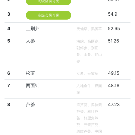
高级会员可见
3
54.9
高级会员可见
4
土荆芥
52.95
天仙草、鹅脚草
5
人参
51.26
海腴、高丽参、
朝鲜参、别直
参、山参、野山
参
6
松萝
49.15
女萝、云雾草
7
两面针
48.18
入地金牛、双面
刺
8
芦荟
47.23
洋芦荟、库拉索
芦荟、翠叶芦
荟、好望角芦
荟、开普芦荟、
斑纹芦荟、中国