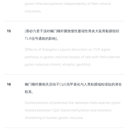
pylori-infected patients independently of their clinical
outcomes.
15
[香砂六君子汤对幽门螺杆菌致慢性萎缩性胃炎大鼠胃黏膜组织
TLR信号通路的影响]。
[Effects of Xiangsha Liujunzi decoction on TLR signal
pathway in gastric mucosa tissues of rats with Helicobacter
pylori-induced chronic atrophic gastritis].
16
幽门螺杆菌相关启动子CpG岛甲基化与人胃粘膜端粒缩短的潜在
联系。
Demonstration of potential link between Helicobacter pylori
related promoter CpG island methylation and telomere
shortening in human gastric mucosa.