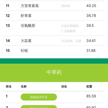
11
方茎青紫葛
40.25
翡翠阁
12
虾青素
36.78
13
谷氨酰胺
36.5
左旋谷氨酰胺、
L-谷氨酰胺
14
大蒜素
34.61
大蒜新素、蒜素
15
牡蛎
31.88
中草药
排名
名称
别名
权重
1
85.59
高级会员可见
2
60.97