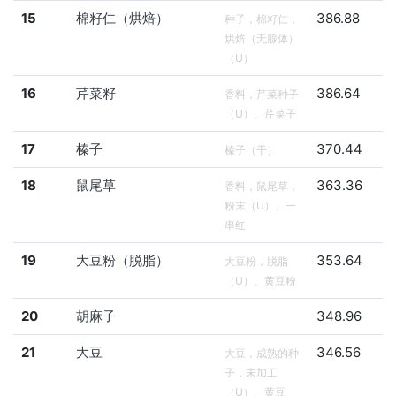
15
棉籽仁（烘焙）
386.88
种子，棉籽仁，
烘焙（无腺体）
（U）
16
芹菜籽
386.64
香料，芹菜种子
（U）、芹菜子
17
榛子
370.44
榛子（干）
18
鼠尾草
363.36
香料，鼠尾草，
粉末（U）、一
串红
19
大豆粉（脱脂）
353.64
大豆粉，脱脂
（U）、黄豆粉
20
胡麻子
348.96
21
大豆
346.56
大豆，成熟的种
子，未加工
（U）、黄豆