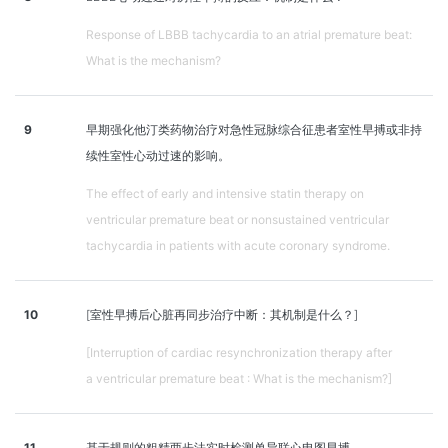
Response of LBBB tachycardia to an atrial premature beat:
What is the mechanism?
9
早期强化他汀类药物治疗对急性冠脉综合征患者室性早搏或非持
续性室性心动过速的影响。
The effect of early and intensive statin therapy on
ventricular premature beat or nonsustained ventricular
tachycardia in patients with acute coronary syndrome.
10
[室性早搏后心脏再同步治疗中断：其机制是什么？]
[Interruption of cardiac resynchronization therapy after
a ventricular premature beat : What is the mechanism?]
11
基于规则的粗精两步法实时检测单导联心电图早搏。