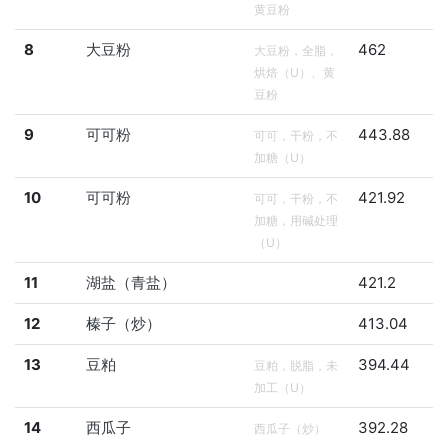
黄豆粉
8
大豆粉
462
大豆粉，全脂，
烘焙（U）、黄
豆粉
9
可可粉
443.88
可可，干粉，不
加糖（U）
10
可可粉
421.92
可可，干粉，不
加糖，用碱处理
（U）
11
湖盐（青盐）
421.2
12
榛子（炒）
413.04
13
豆粕
394.44
豆粕，脱脂，未
加工（U）
14
西瓜子
392.28
西瓜子（炒）