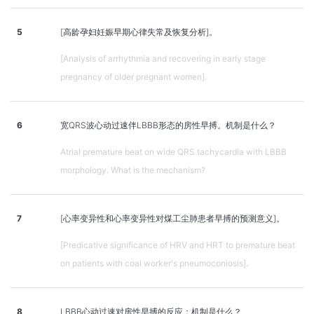
5
[高龄孕妇妊娠早期心律失常及恢复分析]。
[Analysis of arrhythmia and recovering in early stage
pregnancy of older pregnant women].
6
宽QRS波心动过速伴LBBB形态的房性早搏。机制是什么？
Atrial premature beat on wide QRS tachycardia with LBBB
morphology. What is the mechanism?
7
[心率变异性和心率变异性对煤工尘肺患者早搏的预测意义]。
[Predicative significance of HRV and HRT to premature beat
on patients with coal worker's pneumoconiosis].
8
LBBB心动过速对房性早搏的反应：机制是什么？