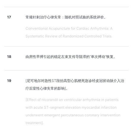
17
常规针刺治疗心律失常：随机对照试验的系统评价。
Conventional Acupuncture for Cardiac Arrhythmia: A
Systematic Review of Randomized Controlled Trials.
18
由房性早搏引起的稳定左束支传导阻滞的“单次搏动”恢复。
19
[尼可地尔对急性ST段抬高型心肌梗死急诊经皮冠状动脉介入治
疗后室性心律失常的影响]。
[Effect of nicorandil on ventricular arrhythmia in patients
with acute ST-segment elevation myocardial infarction
underwent emergent percutaneous coronary intervention
treatment].