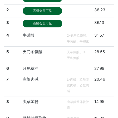
2
38.23
高级会员可见
3
36.13
高级会员可见
4
牛磺酸
31.57
2-氨基乙磺酸、
牛黄酸、牛胆素
5
天门冬氨酸
28.55
天冬氨酸、D-
天冬氨酸
6
月见草油
27.99
7
左旋肉碱
20.46
L-肉碱、乙酰左
旋肉碱、乙酰肉
碱
8
虫草菌粉
14.95
虫草菌丝体软胶
囊