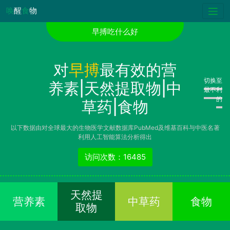
唤
醒
食
物
早搏吃什么好
对
早搏
最有效的营
切换至
养素|天然提取物|中
最不利
的
草药|食物
以下数据由对全球最大的生物医学文献数据库PubMed及维基百科与中医名著
利用人工智能算法分析得出
访问次数：16485
天然提
营养素
中草药
食物
取物