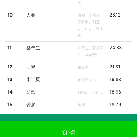
芝
10
人参
26.12
海腴、高丽参、
朝鲜参、别直
参、山参、野山
参
11
桑寄生
24.83
广寄生、苦楝寄
生、华桑寄生
12
白果
21.61
银杏果
13
水半夏
19.88
鞭檐犁头尖
14
防己
18.98
粉防己、汉防己
15
苦参
18.79
地槐
食物