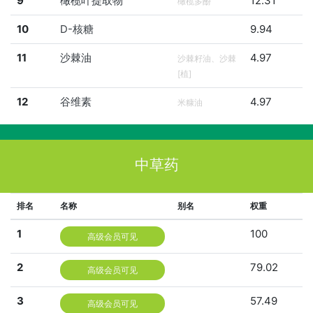
9
橄榄叶提取物
12.31
橄榄多酚
10
D-核糖
9.94
11
沙棘油
4.97
沙棘籽油、沙棘
[植]
12
谷维素
4.97
米糠油
中草药
排名
名称
别名
权重
1
100
高级会员可见
2
79.02
高级会员可见
3
57.49
高级会员可见