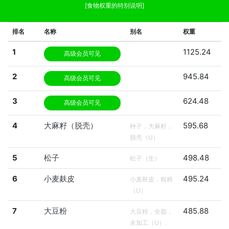
[食物权重的特别说明]
排名
名称
别名
权重
1
1125.24
高级会员可见
2
945.84
高级会员可见
3
624.48
高级会员可见
4
大麻籽（脱壳）
595.68
种子，大麻籽，
脱壳（U）
5
松子
498.48
松子（生）
6
小麦麸皮
495.24
小麦麸皮，粗粮
（U）
7
大豆粉
485.88
大豆粉，全脂，
未加工（U）、