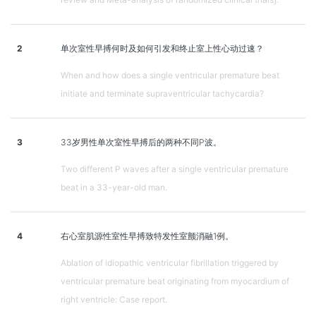
2
单次室性早搏何时及如何引发和终止室上性心动过速？
When and how does a single ventricular premature beat
initiate and terminate supraventricular tachycardia?
3
33岁男性单次室性早搏后的两种不同P波。
Two different P waves after a single ventricular premature
beat in a 33-year-old man.
4
右心室肌源性室性早搏致特发性室颤消融1例。
Ablation of idiopathic ventricular fibrillation triggered by
ventricular premature beat originating from myocardium of
right ventricle: Case report.