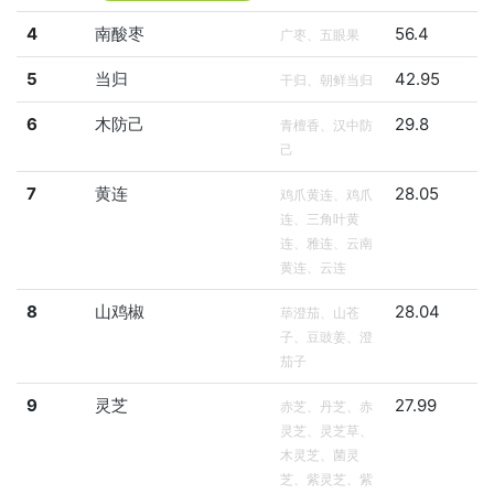
4
南酸枣
56.4
广枣、五眼果
5
当归
42.95
干归、朝鲜当归
6
木防己
29.8
青檀香、汉中防
己
7
黄连
28.05
鸡爪黄连、鸡爪
连、三角叶黄
连、雅连、云南
黄连、云连
8
山鸡椒
28.04
荜澄茄、山苍
子、豆豉姜、澄
茄子
9
灵芝
27.99
赤芝、丹芝、赤
灵芝、灵芝草、
木灵芝、菌灵
芝、紫灵芝、紫