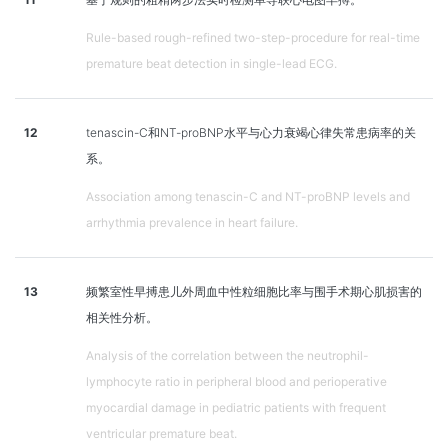
Rule-based rough-refined two-step-procedure for real-time
premature beat detection in single-lead ECG.
12
tenascin-C和NT-proBNP水平与心力衰竭心律失常患病率的关
系。
Association among tenascin-C and NT-proBNP levels and
arrhythmia prevalence in heart failure.
13
频繁室性早搏患儿外周血中性粒细胞比率与围手术期心肌损害的
相关性分析。
Analysis of the correlation between the neutrophil-
lymphocyte ratio in peripheral blood and perioperative
myocardial damage in pediatric patients with frequent
ventricular premature beat.