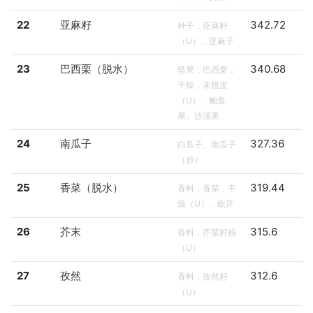
22
亚麻籽
342.72
种子，亚麻籽
（U）、亚麻子
23
巴西栗（脱水）
340.68
坚果，巴西栗，
干燥，未脱皮
（U）、鲍鱼
果、沙漠果
24
南瓜子
327.36
白瓜子、南瓜子
（炒）
25
香菜（脱水）
319.44
香料，香菜，干
燥（U）、欧芹
26
芥末
315.6
香料，芥菜籽粉
（U）
27
孜然
312.6
香料，孜然籽
（U）