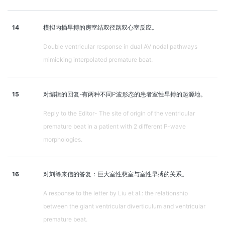
14
模拟内插早搏的房室结双径路双心室反应。
Double ventricular response in dual AV nodal pathways
mimicking interpolated premature beat.
15
对编辑的回复-有两种不同P波形态的患者室性早搏的起源地。
Reply to the Editor- The site of origin of the ventricular
premature beat in a patient with 2 different P-wave
morphologies.
16
对刘等来信的答复：巨大室性憩室与室性早搏的关系。
A response to the letter by Liu et al.: the relationship
between the giant ventricular diverticulum and ventricular
premature beat.