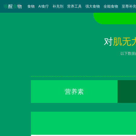
唤
醒
食
物
食物
（当前）
AI食疗
补充剂
营养工具
强大食物
全能食物
至尊补
对
肌无
以下数据
营养素