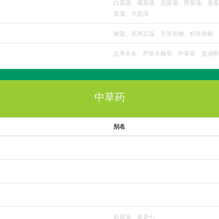
白菖蒲、藏菖蒲、泥菖蒲、野菖蒲、臭菖
菖蒲、大菖蒲
椒蔻、非洲豆蔻、天堂谷物、鳄鱼辣椒
总序天冬、芦笋大赖草、芦笋草、亚洲野
中草药
别名
岩菖蒲、盘龙七