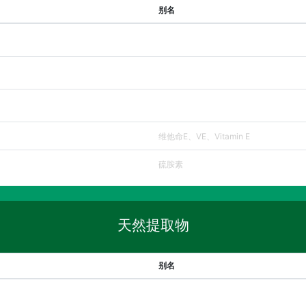
别名
维他命E、VE、Vitamin E
硫胺素
天然提取物
别名