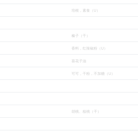
培根，素食（U）
榛子（干）
香料，红辣椒粉（U）
葵花子油
可可，干粉，不加糖（U）
胡桃、核桃（干）