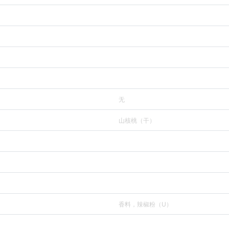
无
山核桃（干）
香料，辣椒粉（U）