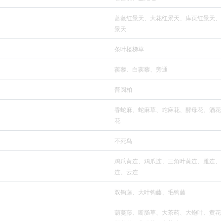
蔷薇红景天、大花红景天、库页红景天、
景天
条叶楼梯草
蒺藜、白蒺藜、旁通
普圆柏
香蛇麻、蛇麻草、蛇麻花、酵母花、酒花
花
不死鸟
鸡爪黄连、鸡爪连、三角叶黄连、雅连、
连、云连
双钩藤、大叶钩藤、毛钩藤
葫蔓藤、断肠草、大茶药、大炮叶、黄花