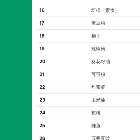
16
培根（素食）
17
黄豆粉
18
榛子
19
辣椒粉
20
葵花籽油
21
可可粉
22
炸素虾
23
玉米油
24
核桃
25
鲤鱼
26
五香豆豉