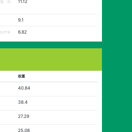
11.12
蒲、剑
9.1
6.82
生芦笋
权重
40.84
38.4
27.29
25.08