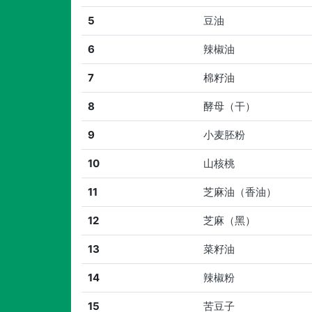
5
豆油
6
辣椒油
7
棉籽油
8
酵母（干）
9
小麦胚粉
10
山核桃
11
芝麻油（香油）
12
芝麻（黑）
13
菜籽油
14
辣椒粉
15
苦豆子