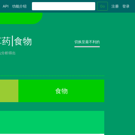
Go
API
功能介绍
注册
登录
药|食物
切换至最不利的
法分析得出
食物