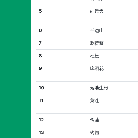
5
红景天
6
半边山
7
刺蒺藜
8
杜松
9
啤酒花
10
落地生根
11
黄连
12
钩藤
13
钩吻