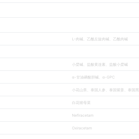
L-肉碱、乙酰左旋肉碱、乙酰肉碱
小檗碱、盐酸黄连素、盐酸小檗碱
α-甘油磷酸胆碱、α-GPC
小花山柰、泰国人参、泰国紫姜、泰国黑
白花猪母菜
Nefiracetam
Oxiracetam