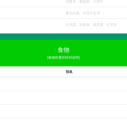
胡蔓草、黄猛菜、大茶叶
蔓生白薇、白花牛皮消
红凤菜、补血菜、观音菜、红背菜
食物
[食物权重的特别说明]
别名