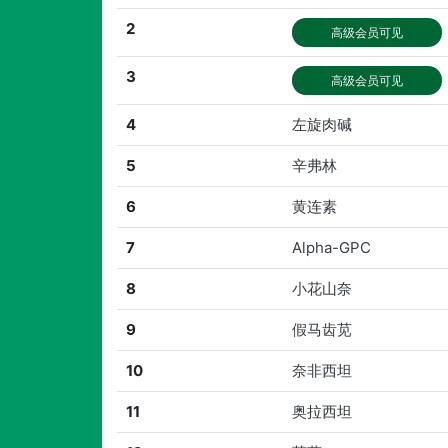
2
高级会员可见
3
高级会员可见
4
左旋肉碱
5
辛弗林
6
黄连素
7
Alpha-GPC
8
小花山奈
9
假马齿苋
10
奈非西坦
11
奥拉西坦