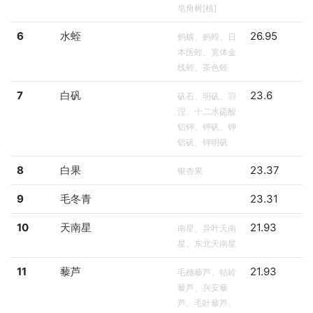
皂角树[植]
6
水蛭
26.95
蚂蟥、蚂蝗、日
本医蛭、宽体金
线蛭、茶色蛭
7
白矾
23.6
矾石、明矾、羽
涅、十二水硫酸
铝钾、钾矾、钾
铝矾、钾明矾
8
白果
23.37
银杏果
9
毛冬青
23.31
10
天南星
21.93
南星、异叶天南
星、东北天南星
11
藜芦
21.93
毛穗藜芦、牯岭
藜芦、兴安藜
芦、毛叶藜芦、