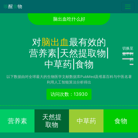
唤
醒
食
物
脑出血吃什么好
对
脑出血
最有效的
切换至
营养素|天然提取物|
最不利
的
中草药|食物
以下数据由对全球最大的生物医学文献数据库PubMed及维基百科与中医名著
利用人工智能算法分析得出
访问次数：13930
天然提
营养素
中草药
食物
取物