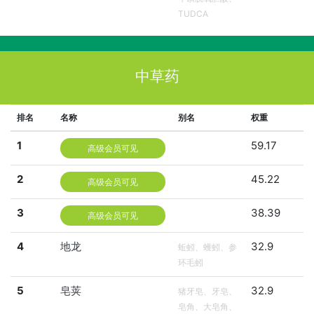
TUDCA
中草药
排名
名称
别名
权重
1
59.17
高级会员可见
2
45.22
高级会员可见
3
38.39
高级会员可见
4
地龙
32.9
蚯蚓、蠖蚓、参
环毛蚓
5
皂荚
32.9
猪牙皂、牙皂、
皂角、大皂角、