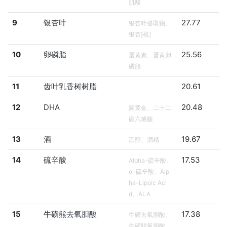
肌酸
9
银杏叶
27.77
银杏叶提取物、
银杏[植]
10
卵磷脂
25.56
蛋黄素、蛋黄卵
磷脂
11
齿叶乳香树树脂
20.61
12
DHA
20.48
脑黄金、二十二
碳六烯酸
13
酒
19.67
乙醇、酒精
14
硫辛酸
17.53
Alpha-硫辛酸、
α-硫辛酸、Alp
ha-Lipoic Aci
d、ALA
15
牛磺熊去氧胆酸
17.38
牛磺去氧胆酸、
牛磺脱氧胆酸、