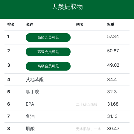
天然提取物
排名
名称
别名
权重
1
57.34
高级会员可见
2
50.87
高级会员可见
3
49.02
高级会员可见
4
艾地苯醌
34.4
5
胍丁胺
32.3
6
EPA
31.68
二十碳五烯酸
7
鱼油
31.13
8
肌酸
30.47
无水肌酸、一水