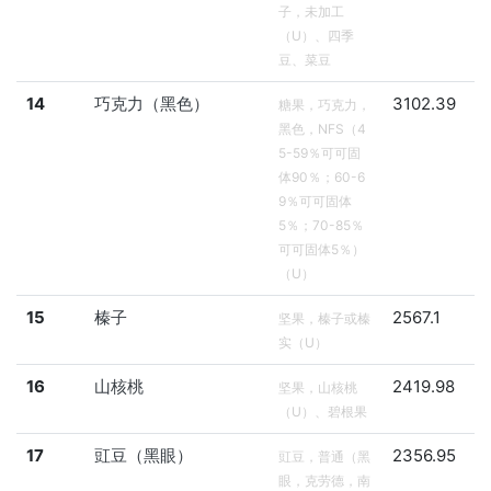
子，未加工
（U）、四季
豆、菜豆
14
巧克力（黑色）
3102.39
糖果，巧克力，
黑色，NFS（4
5-59％可可固
体90％；60-6
9％可可固体
5％；70-85％
可可固体5％）
（U）
15
榛子
2567.1
坚果，榛子或榛
实（U）
16
山核桃
2419.98
坚果，山核桃
（U）、碧根果
17
豇豆（黑眼）
2356.95
豇豆，普通（黑
眼，克劳德，南