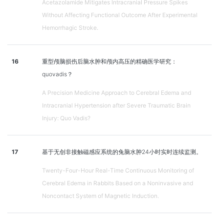
Acetazolamide Mitigates Intracranial Pressure Spikes
Without Affecting Functional Outcome After Experimental
Hemorrhagic Stroke.
16
重型颅脑损伤后脑水肿和颅内高压的精确医学研究：
quovadis？
A Precision Medicine Approach to Cerebral Edema and
Intracranial Hypertension after Severe Traumatic Brain
Injury: Quo Vadis?
17
基于无创非接触磁感应系统的兔脑水肿24小时实时连续监测。
Twenty-Four-Hour Real-Time Continuous Monitoring of
Cerebral Edema in Rabbits Based on a Noninvasive and
Noncontact System of Magnetic Induction.