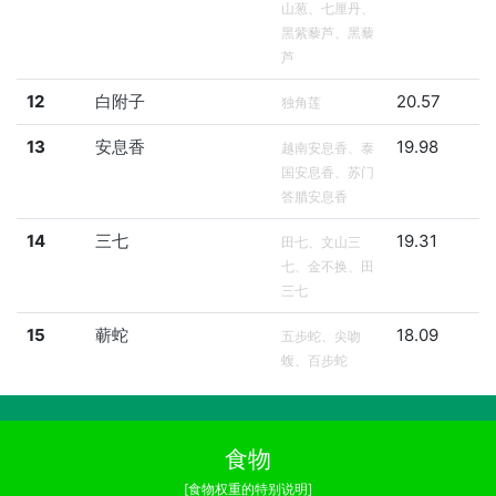
山葱、七厘丹、
黑紫藜芦、黑藜
芦
12
白附子
20.57
独角莲
13
安息香
19.98
越南安息香、泰
国安息香、苏门
答腊安息香
14
三七
19.31
田七、文山三
七、金不换、田
三七
15
蕲蛇
18.09
五步蛇、尖吻
蝮、百步蛇
食物
[食物权重的特别说明]