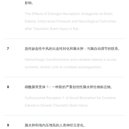
影响。
The Effects of Estrogen Receptors' Antagonist on Brain
Edema, Intracranial Pressure and Neurological Outcomes
after Traumatic Brain Injury in Rat.
7
急性缺血性中风的出血性转化和脑水肿：与脑自动调节的联系。
Hemorrhagic transformation and cerebral edema in acute
ischemic stroke: Link to cerebral autoregulation.
8
磺酰脲类受体-1：一种新的严重创伤性脑水肿生物标志物。
Sulfonylurea Receptor-1: A Novel Biomarker for Cerebral
Edema in Severe Traumatic Brain Injury.
9
脑水肿和颅内压增高的人类神经元变化。