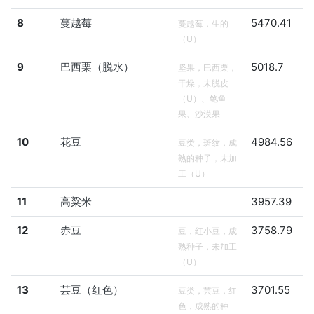
8
蔓越莓
5470.41
蔓越莓，生的
（U）
9
巴西栗（脱水）
5018.7
坚果，巴西栗，
干燥，未脱皮
（U）、鲍鱼
果、沙漠果
10
花豆
4984.56
豆类，斑纹，成
熟的种子，未加
工（U）
11
高粱米
3957.39
12
赤豆
3758.79
豆，红小豆，成
熟种子，未加工
（U）
13
芸豆（红色）
3701.55
豆类，芸豆，红
色，成熟的种