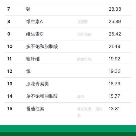
7
硒
28.38
8
维生素A
25.89
视黄醇
9
维生素C
25.42
抗坏血酸
10
多不饱和脂肪酸
21.48
11
粗纤维
19.92
膳食纤维
12
氯
19.33
13
原花青素类
18.79
14
单不饱和脂肪酸
15.77
油酸
15
番茄红素
13.81
蕃茄红素、茄红
素