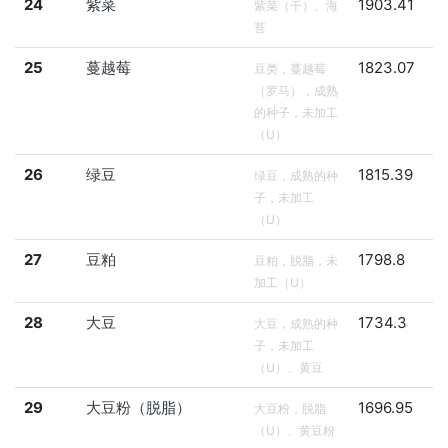
24
紫菜
1903.41
紫菜（干）、海
苔
25
蔓越莓
1823.07
豆类，蔓越莓
（罗马），成熟
的种子，未加工
（U）
26
绿豆
1815.39
绿豆，成熟的种
子，未加工
（U）
27
豆粕
1798.8
豆粕，脱脂，未
加工（U）
28
大豆
1734.3
大豆，成熟的种
子，未加工
（U）、黄豆
29
大豆粉（脱脂）
1696.95
大豆粉，脱脂
（U）、黄豆粉