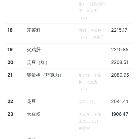
部），成熟的种
子，未加工
（U）
18
芹菜籽
2215.17
香料，芹菜种子
（U）、芹菜子
19
火鸡肝
2210.85
20
芸豆（红）
2208.51
21
能量棒（巧克力）
2080.95
配方棒，能量
棒，巧克力
（U）
22
花豆
2041.41
花豆（红）
23
大豆粉
1906.47
大豆粉，全脂，
未加工（U）、
黄豆粉