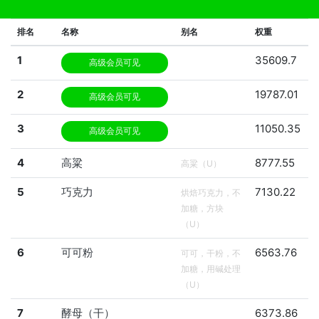
排名
名称
别名
权重
1
35609.7
高级会员可见
2
19787.01
高级会员可见
3
11050.35
高级会员可见
4
高粱
8777.55
高粱（U）
5
巧克力
7130.22
烘焙巧克力，不
加糖，方块
（U）
6
可可粉
6563.76
可可，干粉，不
加糖，用碱处理
（U）
7
酵母（干）
6373.86