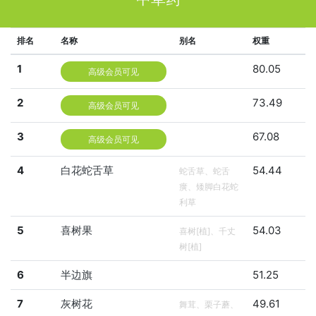
排名
名称
别名
权重
1
80.05
高级会员可见
2
73.49
高级会员可见
3
67.08
高级会员可见
4
白花蛇舌草
54.44
蛇舌草、蛇舌
癀、矮脚白花蛇
利草
5
喜树果
54.03
喜树[植]、千丈
树[植]
6
半边旗
51.25
7
灰树花
49.61
舞茸、栗子蘑、