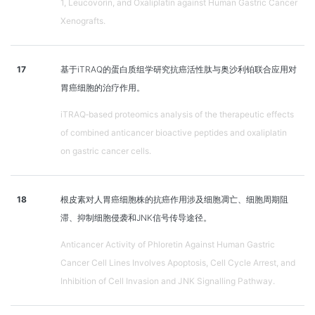
1, Leucovorin, and Oxaliplatin against Human Gastric Cancer
Xenografts.
17
基于iTRAQ的蛋白质组学研究抗癌活性肽与奥沙利铂联合应用对
胃癌细胞的治疗作用。
iTRAQ‑based proteomics analysis of the therapeutic effects
of combined anticancer bioactive peptides and oxaliplatin
on gastric cancer cells.
18
根皮素对人胃癌细胞株的抗癌作用涉及细胞凋亡、细胞周期阻
滞、抑制细胞侵袭和JNK信号传导途径。
Anticancer Activity of Phloretin Against Human Gastric
Cancer Cell Lines Involves Apoptosis, Cell Cycle Arrest, and
Inhibition of Cell Invasion and JNK Signalling Pathway.