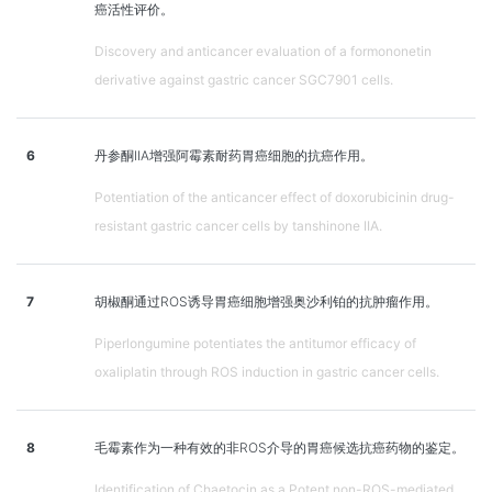
癌活性评价。
Discovery and anticancer evaluation of a formononetin
derivative against gastric cancer SGC7901 cells.
6
丹参酮IIA增强阿霉素耐药胃癌细胞的抗癌作用。
Potentiation of the anticancer effect of doxorubicinin drug-
resistant gastric cancer cells by tanshinone IIA.
7
胡椒酮通过ROS诱导胃癌细胞增强奥沙利铂的抗肿瘤作用。
Piperlongumine potentiates the antitumor efficacy of
oxaliplatin through ROS induction in gastric cancer cells.
8
毛霉素作为一种有效的非ROS介导的胃癌候选抗癌药物的鉴定。
Identification of Chaetocin as a Potent non-ROS-mediated