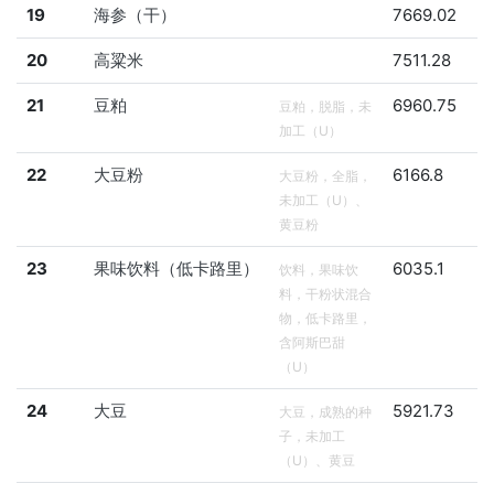
19
海参（干）
7669.02
20
高粱米
7511.28
21
豆粕
6960.75
豆粕，脱脂，未
加工（U）
22
大豆粉
6166.8
大豆粉，全脂，
未加工（U）、
黄豆粉
23
果味饮料（低卡路里）
6035.1
饮料，果味饮
料，干粉状混合
物，低卡路里，
含阿斯巴甜
（U）
24
大豆
5921.73
大豆，成熟的种
子，未加工
（U）、黄豆