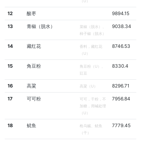
（U）
12
酸枣
9894.15
13
青椒（脱水）
9038.34
菜椒（脱水）、
柿子椒（脱水）
14
藏红花
8746.53
香料，藏红花
（U）
15
角豆粉
8330.4
角豆粉（U）、
豇豆
16
高粱
8296.71
高粱（U）
17
可可粉
7956.84
可可，干粉，不
加糖，用碱处理
（U）
18
鱿鱼
7779.45
枪乌贼、鱿鱼
（干）