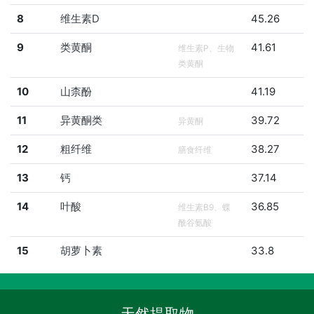
8
维生素D
45.26
9
类黄酮
41.61
维生素P、生物
类黄酮
10
山柰酚
41.19
11
异黄酮类
39.72
异黄酮
12
粗纤维
38.27
膳食纤维
13
钙
37.14
14
叶酸
36.85
维生素B9、蝶
酰谷氨酸
15
胡萝卜素
33.8
天然提取物