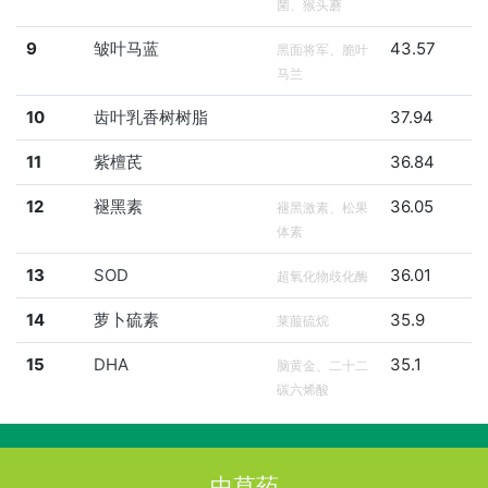
菌、猴头蘑
9
皱叶马蓝
43.57
黑面将军、脆叶
马兰
10
齿叶乳香树树脂
37.94
11
紫檀芪
36.84
12
褪黑素
36.05
褪黑激素、松果
体素
13
SOD
36.01
超氧化物歧化酶
14
萝卜硫素
35.9
莱菔硫烷
15
DHA
35.1
脑黄金、二十二
碳六烯酸
中草药