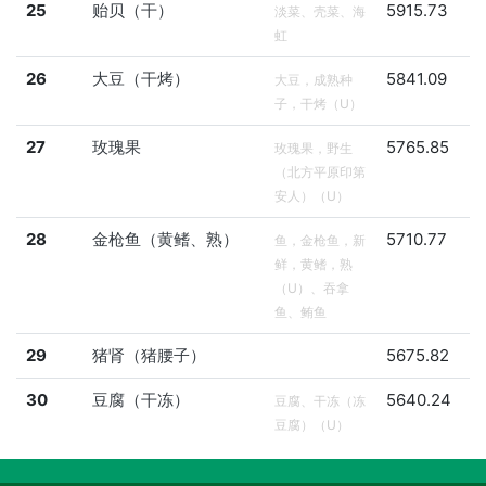
25
贻贝（干）
5915.73
淡菜、壳菜、海
虹
26
大豆（干烤）
5841.09
大豆，成熟种
子，干烤（U）
27
玫瑰果
5765.85
玫瑰果，野生
（北方平原印第
安人）（U）
28
金枪鱼（黄鳍、熟）
5710.77
鱼，金枪鱼，新
鲜，黄鳍，熟
（U）、吞拿
鱼、鲔鱼
29
猪肾（猪腰子）
5675.82
30
豆腐（干冻）
5640.24
豆腐、干冻（冻
豆腐）（U）