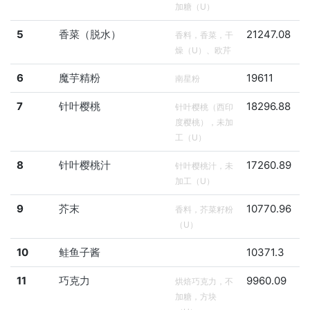
加糖（U）
5
香菜（脱水）
21247.08
香料，香菜，干
燥（U）、欧芹
6
魔芋精粉
19611
南星粉
7
针叶樱桃
18296.88
针叶樱桃（西印
度樱桃），未加
工（U）
8
针叶樱桃汁
17260.89
针叶樱桃汁，未
加工（U）
9
芥末
10770.96
香料，芥菜籽粉
（U）
10
鲑鱼子酱
10371.3
11
巧克力
9960.09
烘焙巧克力，不
加糖，方块