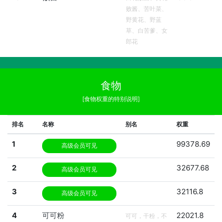
败酱、苦叶菜、
野黄花、野蓝
草、白苦爹、女
郎花
食物
[食物权重的特别说明]
排名
名称
别名
权重
1
99378.69
高级会员可见
2
32677.68
高级会员可见
3
32116.8
高级会员可见
4
可可粉
22021.8
可可，干粉，不