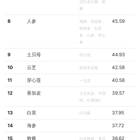
贝叶多孔菌、栗
蘑
8
人参
45.59
海腴、高丽参、
朝鲜参、别直
参、山参、野山
参
9
土贝母
44.93
假贝母
10
云芝
42.58
彩绒革盖菌
11
穿心莲
40.58
一见喜
12
香加皮
39.57
北五加皮、羊桃
梢、杠柳[植]
13
白英
37.95
白毛藤
14
海参
37.72
15
败酱
36.62
白花败酱、黄花