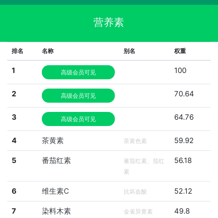
营养素
排名
名称
别名
权重
1
100
高级会员可见
2
70.64
高级会员可见
3
64.76
高级会员可见
4
茶黄素
59.92
茶黄色素
5
番茄红素
56.18
蕃茄红素、茄红
素
6
维生素C
52.12
抗坏血酸
7
染料木素
49.8
金雀异黄素