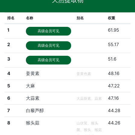
排名
名称
别名
权重
1
61.95
高级会员可见
2
55.17
高级会员可见
3
51.6
高级会员可见
4
姜黄素
48.16
姜黄色素
5
大麻
47.22
6
大蒜素
47.16
大蒜新素、蒜素
7
白藜芦醇
44.28
8
猴头菇
44.26
山伏茸、猴头
菌、猴头、猴菇