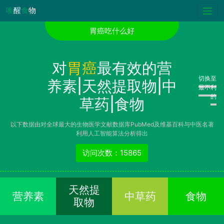
唤
醒
食
物
胃癌吃什么好
对
胃癌
最有效的营
切换至
养素|天然提取物|中
最不利
的
草药|食物
以下数据由对全球最大的生物医学文献数据库PubMed及维基百科与中医名著
利用人工智能算法分析得出
访问次数：15865
天然提
营养素
中草药
食物
取物