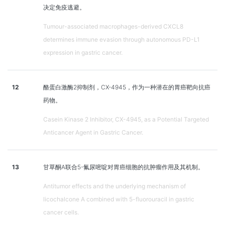
决定免疫逃避。
Tumour-associated macrophages-derived CXCL8
determines immune evasion through autonomous PD-L1
expression in gastric cancer.
12
酪蛋白激酶2抑制剂，CX-4945，作为一种潜在的胃癌靶向抗癌
药物。
Casein Kinase 2 Inhibitor, CX-4945, as a Potential Targeted
Anticancer Agent in Gastric Cancer.
13
甘草酮A联合5-氟尿嘧啶对胃癌细胞的抗肿瘤作用及其机制。
Antitumor effects and the underlying mechanism of
licochalcone A combined with 5-fluorouracil in gastric
cancer cells.