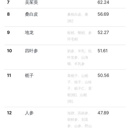
7
吴茱萸
62.24
8
桑白皮
56.69
桑根白皮、桑
[植]
9
地龙
52.27
蚯蚓、蠖蚓、参
环毛蚓
10
四叶参
51.61
奶参、羊乳、轮
叶党参、山海
螺、羊乳参
11
栀子
50.56
黄栀子、山栀
子、枝子、山枝
子、栀子仁、黄
栀[植]、山栀
[植]
12
人参
47.89
海腴、高丽参、
朝鲜参、别直
参、山参、野山