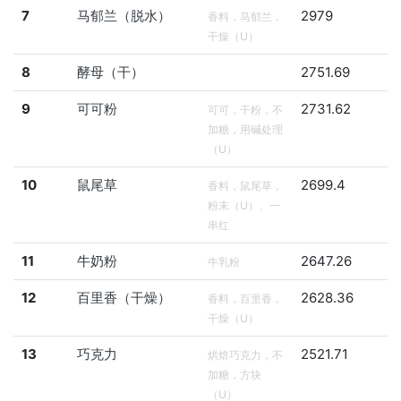
7
马郁兰（脱水）
2979
香料，马郁兰，
干燥（U）
8
酵母（干）
2751.69
9
可可粉
2731.62
可可，干粉，不
加糖，用碱处理
（U）
10
鼠尾草
2699.4
香料，鼠尾草，
粉末（U）、一
串红
11
牛奶粉
2647.26
牛乳粉
12
百里香（干燥）
2628.36
香料，百里香，
干燥（U）
13
巧克力
2521.71
烘焙巧克力，不
加糖，方块
（U）