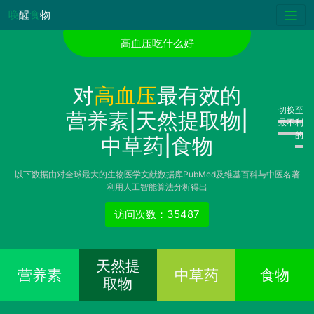
唤
醒
食
物
高血压吃什么好
对
高血压
最有效的
切换至
营养素|天然提取物|
最不利
的
中草药|食物
以下数据由对全球最大的生物医学文献数据库PubMed及维基百科与中医名著
利用人工智能算法分析得出
访问次数：35487
天然提
营养素
中草药
食物
取物