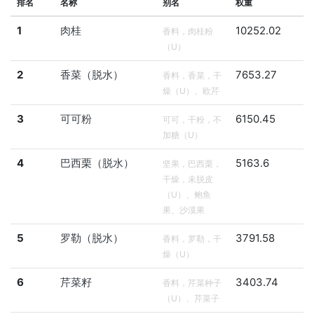
排名
名称
别名
权重
1
肉桂
10252.02
香料，肉桂粉
（U）
2
香菜（脱水）
7653.27
香料，香菜，干
燥（U）、欧芹
3
可可粉
6150.45
可可，干粉，不
加糖（U）
4
巴西栗（脱水）
5163.6
坚果，巴西栗，
干燥，未脱皮
（U）、鲍鱼
果、沙漠果
5
罗勒（脱水）
3791.58
香料，罗勒，干
燥（U）
6
芹菜籽
3403.74
香料，芹菜种子
（U）、芹菜子