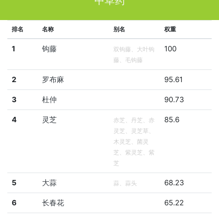
中草药
排名
名称
别名
权重
1
钩藤
100
双钩藤、大叶钩
藤、毛钩藤
2
罗布麻
95.61
3
杜仲
90.73
4
灵芝
85.6
赤芝、丹芝、赤
灵芝、灵芝草、
木灵芝、菌灵
芝、紫灵芝、紫
芝
5
大蒜
68.23
蒜、蒜头
6
长春花
65.22