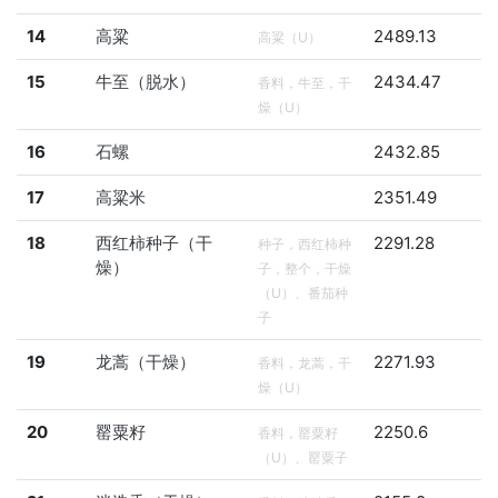
14
高粱
2489.13
高粱（U）
15
牛至（脱水）
2434.47
香料，牛至，干
燥（U）
16
石螺
2432.85
17
高粱米
2351.49
18
西红柿种子（干
2291.28
种子，西红柿种
燥）
子，整个，干燥
（U）、番茄种
子
19
龙蒿（干燥）
2271.93
香料，龙蒿，干
燥（U）
20
罂粟籽
2250.6
香料，罂粟籽
（U）、罂粟子