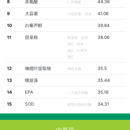
8
茶氨酸
44.36
L-茶氨酸
9
大蒜素
41.06
大蒜新素、蒜素
10
白藜芦醇
39.64
11
甜菜根
38.06
菾菜根、甜菜
[植]、菾菜
[植]、红菜头
[植]
12
橄榄叶提取物
35.5
橄榄多酚
13
螺旋藻
35.44
14
EPA
35.16
二十碳五烯酸
15
SOD
34.31
超氧化物歧化酶