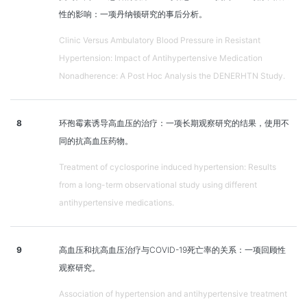
性的影响：一项丹纳顿研究的事后分析。
Clinic Versus Ambulatory Blood Pressure in Resistant
Hypertension: Impact of Antihypertensive Medication
Nonadherence: A Post Hoc Analysis the DENERHTN Study.
8
环孢霉素诱导高血压的治疗：一项长期观察研究的结果，使用不
同的抗高血压药物。
Treatment of cyclosporine induced hypertension: Results
from a long-term observational study using different
antihypertensive medications.
9
高血压和抗高血压治疗与COVID-19死亡率的关系：一项回顾性
观察研究。
Association of hypertension and antihypertensive treatment