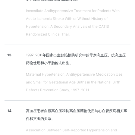
Immediate Antihypertensive Treatment for Patients With
Acute Ischemic Stroke With or Without History of
Hypertension: A Secondary Analysis of the CATIS
Randomized Clinical Trial.
13
1997-2011年国家出生缺陷预防研究中的母亲高血压、抗高血压
药物使用和小于胎龄儿出生。
Maternal Hypertension, Antihypertensive Medication Use,
and Small for Gestational Age Births in the National Birth
Defects Prevention Study, 1997-2011.
14
高血压患者自报高血压和抗高血压药物使用与心血管疾病相关事
件和支出的关系。
Association Between Self-Reported Hypertension and