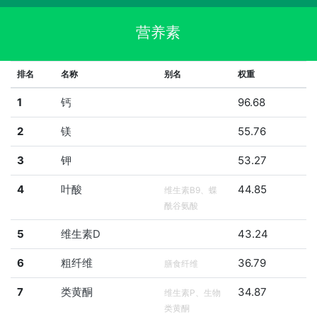
营养素
排名
名称
别名
权重
1
钙
96.68
2
镁
55.76
3
钾
53.27
4
叶酸
44.85
维生素B9、蝶
酰谷氨酸
5
维生素D
43.24
6
粗纤维
36.79
膳食纤维
7
类黄酮
34.87
维生素P、生物
类黄酮