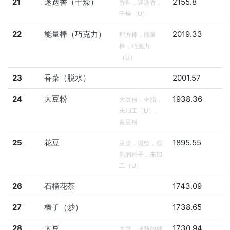
21
迷迭香（干燥）
2155.8
香料，迷迭香，
干燥（U）
22
能量棒（巧克力）
2019.33
配方棒，能量
棒，巧克力
（U）
23
香菜（脱水）
2001.57
24
大豆粉
1938.36
大豆粉，全脂，
未加工（U）、
黄豆粉
25
花豆
1895.55
豆类，斑纹，成
熟的种子，未加
工（U）
26
石榴花茶
1743.09
27
榛子（炒）
1738.65
28
大豆
1730.94
大豆，成熟的种