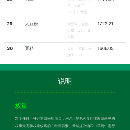
子，未加工
（U）、黄豆
29
大豆粉
1722.21
大豆粉，全脂，
烘焙（U）、黄
豆粉
30
豆粕
1666.05
豆粕，脱脂，未
加工（U）
说明
权重
对于任何一种诉求或疾病而言，用户只需从AI食疗搜索结果中的
权重最高和权重较高的几种营养素、天然提取物和中草药中进行