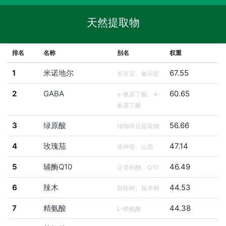
天然提取物
排名
名称
别名
权重
1
米诺地尔
67.55
长压定、敏乐啶
2
GABA
60.65
γ-氨基丁酸、4-
氨基丁酸
3
绿原酸
56.66
绿咖啡豆提取物
4
玫瑰茄
47.14
洛神葵、山茄
5
辅酶Q10
46.49
泛癸利酮、Q10
6
辣木
44.53
鼓槌树、辣木树
7
精氨酸
44.38
L-精氨酸