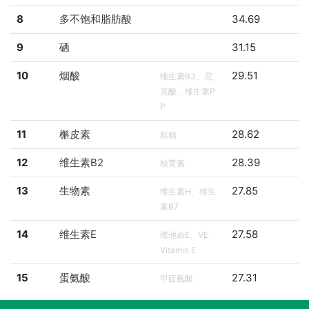
8
多不饱和脂肪酸
34.69
9
硒
31.15
10
烟酸
29.51
维生素B3、尼
克酸、维生素P
P
11
槲皮素
28.62
栎精
12
维生素B2
28.39
核黄素
13
生物素
27.85
维生素H、维生
素B7
14
维生素E
27.58
维他命E、VE、
Vitamin E
15
蛋氨酸
27.31
甲硫氨酸