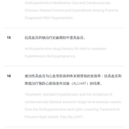
Antihypertensive Medication Use and Cardiovascular
Disease-Related Events and Expenditures Among Patients
Diagnosed With Hypertension.
15
抗高血压药物治疗妊娠期轻中度高血压。
Antihypertensive drug therapy for mild to moderate
hypertension during pregnancy.
16
难治性高血压与心血管疾病和终末期肾病的发病率：抗高血压和
降脂治疗预防心脏病发作试验（ALLHAT）的结果。
Treatment-resistant hypertension and the incidence of
cardiovascular disease and end-stage renal disease: results
from the Antihypertensive and Lipid-Lowering Treatment to
Prevent Heart Attack Trial (ALLHAT).