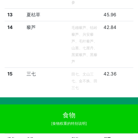
参
13
夏枯草
45.96
14
藜芦
42.84
毛穗藜芦、牯岭
藜芦、兴安藜
芦、毛叶藜芦、
山葱、七厘丹、
黑紫藜芦、黑藜
芦
15
三七
42.36
田七、文山三
七、金不换、田
三七
食物
[食物权重的特别说明]