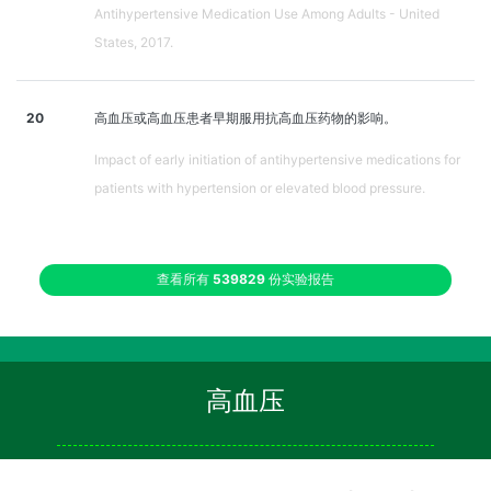
Antihypertensive Medication Use Among Adults - United
States, 2017.
20
高血压或高血压患者早期服用抗高血压药物的影响。
Impact of early initiation of antihypertensive medications for
patients with hypertension or elevated blood pressure.
查看所有
539829
份实验报告
高血压