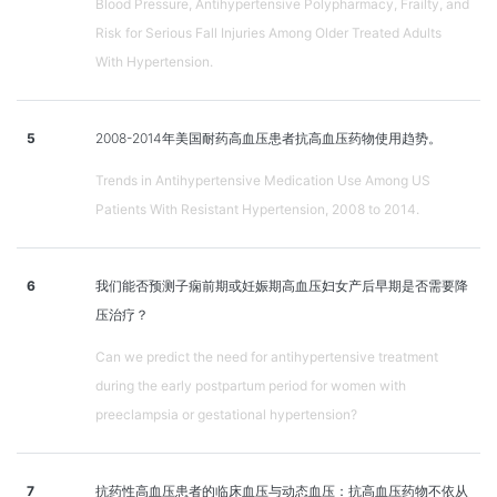
Blood Pressure, Antihypertensive Polypharmacy, Frailty, and
Risk for Serious Fall Injuries Among Older Treated Adults
With Hypertension.
5
2008-2014年美国耐药高血压患者抗高血压药物使用趋势。
Trends in Antihypertensive Medication Use Among US
Patients With Resistant Hypertension, 2008 to 2014.
6
我们能否预测子痫前期或妊娠期高血压妇女产后早期是否需要降
压治疗？
Can we predict the need for antihypertensive treatment
during the early postpartum period for women with
preeclampsia or gestational hypertension?
7
抗药性高血压患者的临床血压与动态血压：抗高血压药物不依从