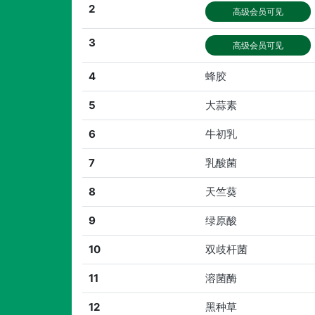
2
高级会员可见
3
高级会员可见
4
蜂胶
5
大蒜素
6
牛初乳
7
乳酸菌
8
天竺葵
9
绿原酸
10
双歧杆菌
11
溶菌酶
12
黑种草