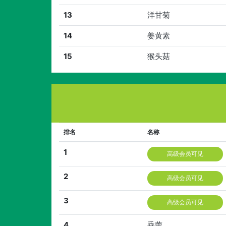
13
洋甘菊
14
姜黄素
15
猴头菇
排名
名称
1
高级会员可见
2
高级会员可见
3
高级会员可见
4
香薷