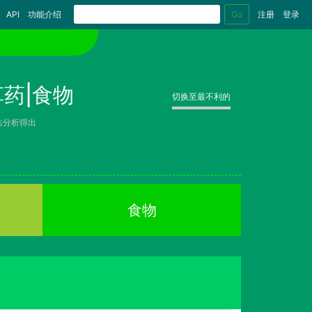
Go
API
功能介绍
注册
登录
药|食物
切换至最不利的
法分析得出
食物