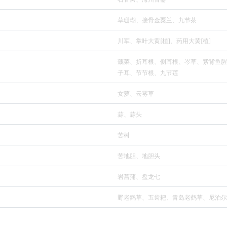
草珊瑚、接骨金粟兰、九节茶
川军、掌叶大黄[植]、药用大黄[植]
蕺菜、折耳根、侧耳根、岑草、紫背鱼腥
子耳、节节根、九节莲
女萝、云雾草
蒜、蒜头
苦树
苦地胆、地胆头
岩菖蒲、盘龙七
野老鹳草、五齿耙、青岛老鹤草、尼泊尔