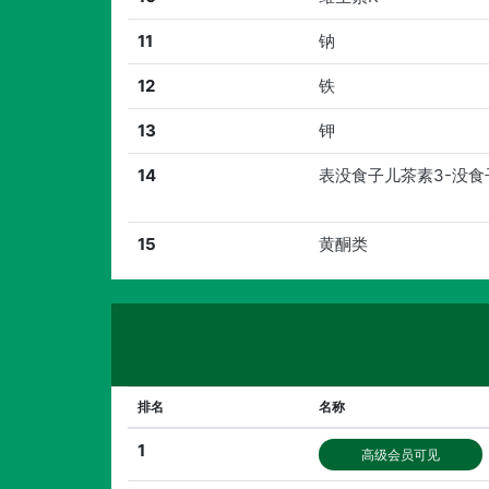
11
钠
12
铁
13
钾
14
表没食子儿茶素3-没食
15
黄酮类
排名
名称
1
高级会员可见