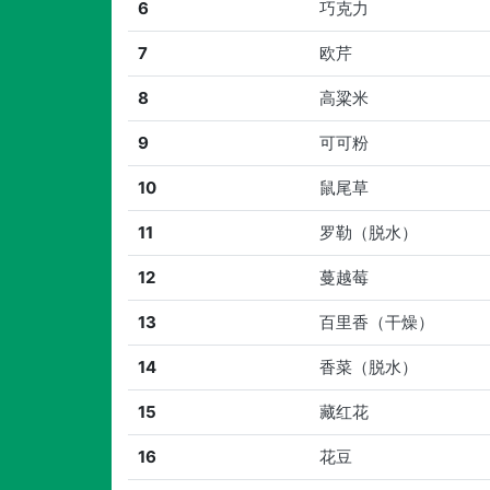
6
巧克力
7
欧芹
8
高粱米
9
可可粉
10
鼠尾草
11
罗勒（脱水）
12
蔓越莓
13
百里香（干燥）
14
香菜（脱水）
15
藏红花
16
花豆