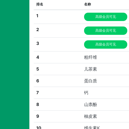
排名
名称
1
高级会员可见
2
高级会员可见
3
高级会员可见
4
粗纤维
5
儿茶素
6
蛋白质
7
钙
8
山柰酚
9
柚皮素
10
维生素K