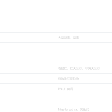
大蒜新素、蒜素
石腊红、红天竺葵、非洲天竺葵
绿咖啡豆提取物
双歧杆菌属
Nigella sativa、黑孜然