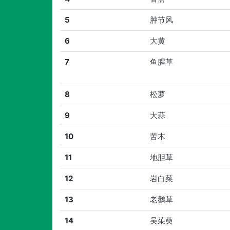
5
肿节风
6
大黄
7
鱼腥草
8
松萝
9
大蒜
10
苦木
11
地胆草
12
岩白菜
13
老鹳草
14
吴茱萸