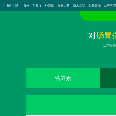
唤
醒
食
物
食物
（当前）
AI食疗
补充剂
营养工具
强大食物
全能食物
至尊补
对
肠胃
以下数据
营养素