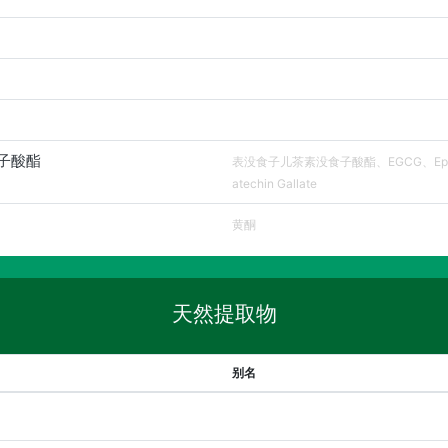
子酸酯
表没食子儿茶素没食子酸酯、EGCG、Epiga
atechin Gallate
黄酮
天然提取物
别名