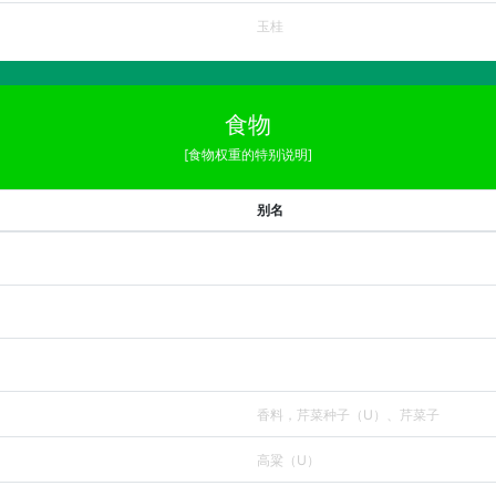
玉桂
食物
[食物权重的特别说明]
别名
香料，芹菜种子（U）、芹菜子
高粱（U）