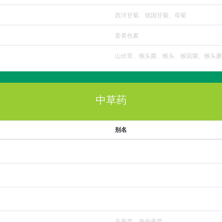
西洋甘菊、德国甘菊、母菊
姜黄色素
山伏茸、猴头菌、猴头、猴菇菌、猴头蘑
中草药
别名
石香薷、海州香薷