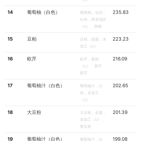
14
葡萄柚（白色）
235.83
葡萄柚，生的，
白色，所有地区
（U）、西柚
15
豆粕
223.23
豆粕，脱脂，未
加工（U）
16
欧芹
216.09
欧芹，新鲜
（U）、香芹、
西芹
17
葡萄柚汁（白色）
202.65
葡萄柚汁，白
色，未加工
（U）
18
大豆粉
201.39
大豆粉，全脂，
未加工（U）、
黄豆粉
19
葡萄柚汁（白色）
199.08
葡萄柚汁，白