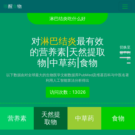
唤
醒
食
物
淋巴结炎吃什么好
对
淋巴结炎
最有效
切换至
的营养素|天然提取
最不利
的
物|中草药|食物
以下数据由对全球最大的生物医学文献数据库PubMed及维基百科与中医名著
利用人工智能算法分析得出
访问次数：13026
天然提
营养素
中草药
食物
取物