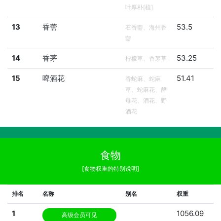
叶厚朴[植]
13
香薷
53.5
石香薷、海州香
薷
14
香茅
53.25
柠檬草、香茅草
15
啤酒花
51.41
香蛇麻、蛇麻
草、蛇麻花、酵
母花、酒花、野
酒花
食物
[食物权重的特别说明]
排名
名称
别名
权重
1
1056.09
高级会员可见