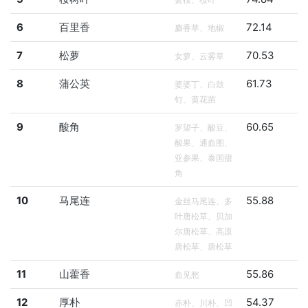
6
百里香
72.14
麝香草、地椒
7
松萝
70.53
女萝、云雾草
8
蒲公英
61.73
婆婆丁、白鼓
钉、黄花苗
9
酸角
60.65
罗望子、酸豆、
酸果、通血图、
亚参果、泰国甜
角
10
马尾连
55.88
金丝马尾连、多
叶唐松草、贝加
尔唐松草、高原
唐松草、唐松草
11
山藿香
55.86
血见愁
12
厚朴
54.37
赤朴、川朴、凹