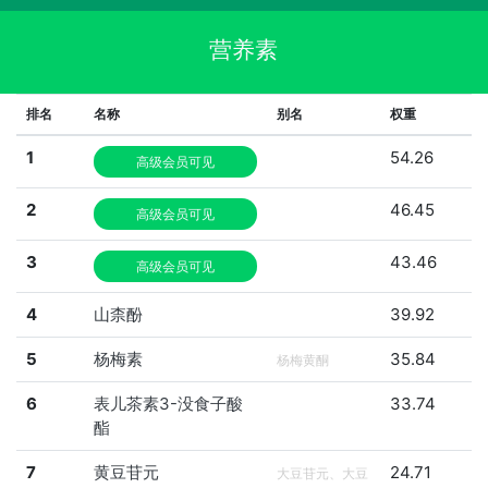
营养素
排名
名称
别名
权重
1
54.26
高级会员可见
2
46.45
高级会员可见
3
43.46
高级会员可见
4
山柰酚
39.92
5
杨梅素
35.84
杨梅黄酮
6
表儿茶素3-没食子酸
33.74
酯
7
黄豆苷元
24.71
大豆苷元、大豆