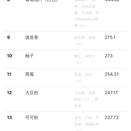
色，冷冻浓缩
物，不加糖，用
3倍体积的水稀
释（U）
9
迷迭香
275.1
迷迭香，新鲜
（U）
10
柚子
273
柚子，未加工
（U）
11
黑莓
254.31
黑莓，生的
（U）
12
大豆粉
247.17
大豆粉，全脂，
烘焙（U）、黄
豆粉
13
可可粉
237.72
可可，干粉，不
加糖，用碱处理
（U）