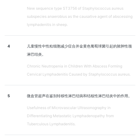
New sequence type ST3756 of Staphylococcus aureus
subspecies anaerobius as the causative agent of abscessing
lymphadenitis in sheep.
4
儿童慢性中性粒细胞减少症合并金黄色葡萄球菌引起的脓肿性颈
淋巴结炎。
Chronic Neutropenia in Children With Abscess Forming
Cervical Lymphadenitis Caused by Staphylococcus aureus.
5
微血管超声在鉴别转移性淋巴结病和结核性淋巴结炎中的作用。
Usefulness of Microvascular Ultrasonography in
Differentiating Metastatic Lymphadenopathy from
Tuberculous Lymphadenitis.