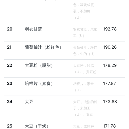
色，罐装或瓶
装，不加糖
（U）
20
羽衣甘蓝
192.78
羽衣甘蓝，未加
工（U）
21
葡萄柚汁（粉红色）
190.26
葡萄柚汁，粉红
色，生的（U）
22
大豆粉（脱脂）
178.29
大豆粉，脱脂
（U）、黄豆粉
23
培根片（素食）
177.87
培根片，素食
（U）
24
大豆
173.88
大豆，成熟的种
子，未加工
（U）、黄豆
25
大豆（干烤）
171.78
大豆，成熟种