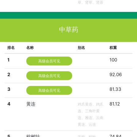
草、肾草、肾茶
中草药
排名
名称
别名
权重
1
100
高级会员可见
2
92.06
高级会员可见
3
81.33
高级会员可见
4
黄连
81.12
鸡爪黄连、鸡爪
连、三角叶黄
连、雅连、云南
黄连、云连
5
桉树叶
74.84
蓝桉、桉叶