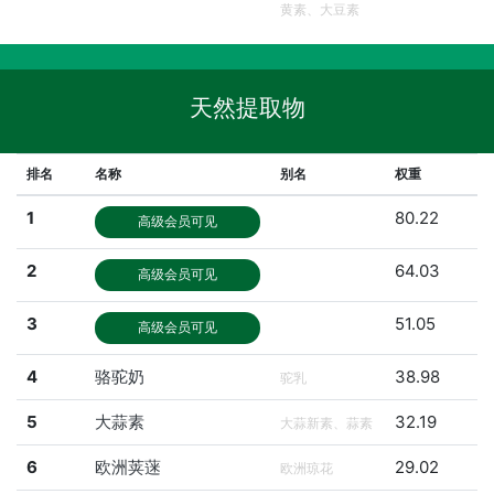
黄素、大豆素
天然提取物
排名
名称
别名
权重
1
80.22
高级会员可见
2
64.03
高级会员可见
3
51.05
高级会员可见
4
骆驼奶
38.98
驼乳
5
大蒜素
32.19
大蒜新素、蒜素
6
欧洲荚蒾
29.02
欧洲琼花