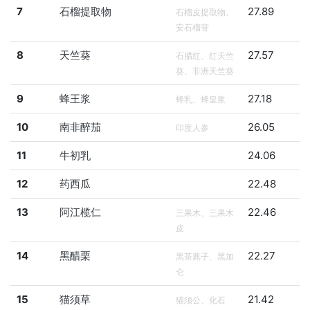
7
石榴提取物
27.89
石榴皮提取物、
安石榴苷
8
天竺葵
27.57
石腊红、红天竺
葵、非洲天竺葵
9
蜂王浆
27.18
蜂乳、蜂皇浆
10
南非醉茄
26.05
印度人参
11
牛初乳
24.06
12
药西瓜
22.48
13
阿江榄仁
22.46
三果木、三果木
皮
14
黑醋栗
22.27
黑茶藨子、黑加
仑
15
猫须草
21.42
猫须公、化石