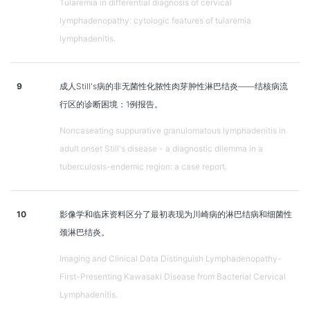
Tularemia in differential diagnosis of cervical
lymphadenopathy: cytologic features of tularemia
lymphadenitis.
9
成人Still's病的非无菌性化脓性肉芽肿性淋巴结炎——结核病流
行区的诊断困境：1例报告。
Noncaseating suppurative granulomatous lymphadenitis in
adult onset Still's disease - a diagnostic dilemma in a
tuberculosis-endemic region: a case report.
10
影像学和临床资料区分了最初表现为川崎病的淋巴结病和细菌性
颈淋巴结炎。
Imaging and Clinical Data Distinguish Lymphadenopathy-
First-Presenting Kawasaki Disease from Bacterial Cervical
Lymphadenitis.