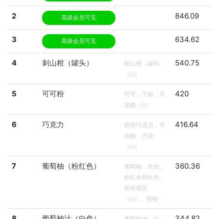
2
846.09
高级会员可见
3
634.62
高级会员可见
4
刺山柑（罐头）
540.75
刺山柑，罐头
（U）
5
可可粉
420
可可，干粉，不
加糖（U）
6
巧克力
416.64
烘焙巧克力，不
加糖，方块
（U）
7
葡萄柚（粉红色）
360.36
葡萄柚，生的，
粉红色和红色，
所有地区
（U）、西柚
8
葡萄柚汁（白色）
344.82
葡萄柚汁，白