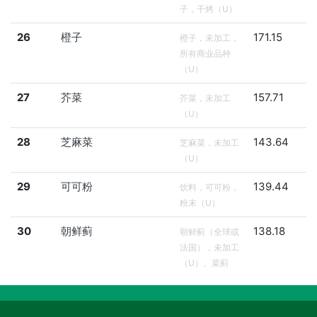
子，干烤（U）
26
橙子
171.15
橙子，未加工，
所有商业品种
（U）
27
芥菜
157.71
芥菜，未加工
（U）
28
芝麻菜
143.64
芝麻菜，未加工
（U）
29
可可粉
139.44
饮料，可可粉，
粉末（U）
30
朝鲜蓟
138.18
朝鲜蓟（全球或
法国），未加工
（U）、菜蓟