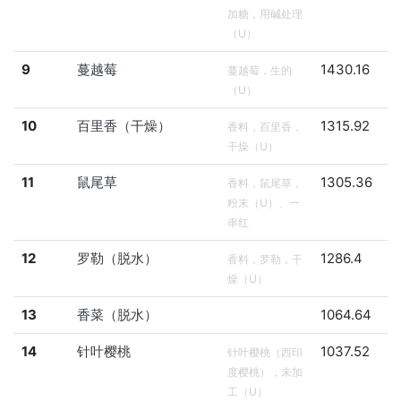
加糖，用碱处理
（U）
9
蔓越莓
1430.16
蔓越莓，生的
（U）
10
百里香（干燥）
1315.92
香料，百里香，
干燥（U）
11
鼠尾草
1305.36
香料，鼠尾草，
粉末（U）、一
串红
12
罗勒（脱水）
1286.4
香料，罗勒，干
燥（U）
13
香菜（脱水）
1064.64
14
针叶樱桃
1037.52
针叶樱桃（西印
度樱桃），未加
工（U）