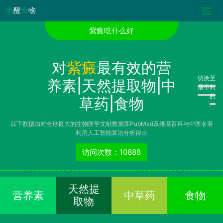
唤
醒
食
物
紫癜吃什么好
对
紫癜
最有效的营
切换至
养素|天然提取物|中
最不利
的
草药|食物
以下数据由对全球最大的生物医学文献数据库PubMed及维基百科与中医名著
利用人工智能算法分析得出
访问次数：10888
天然提
营养素
中草药
食物
取物