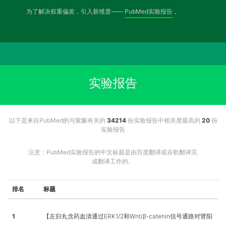
为了解决权重偏差，引入新维度——
PubMed实验报告
。
实验报告
以下是来自PubMed的与紫癜有关的
34214
份实验报告中相关度最高的
20
份
实验报告
注意：PubMed实验报告的中文标题是由百度翻译或谷歌翻译完
成翻译工作的。
排名
标题
1
【左归丸含药血清通过ERK1/2和Wnt/β-catenin信号通路对肾阳