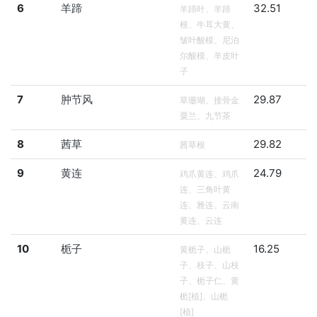
6
羊蹄
32.51
羊蹄叶、羊蹄
根、牛耳大黄、
皱叶酸模、尼泊
尔酸模、羊皮叶
子
7
肿节风
29.87
草珊瑚、接骨金
粟兰、九节茶
8
茜草
29.82
茜草根
9
黄连
24.79
鸡爪黄连、鸡爪
连、三角叶黄
连、雅连、云南
黄连、云连
10
栀子
16.25
黄栀子、山栀
子、枝子、山枝
子、栀子仁、黄
栀[植]、山栀
[植]