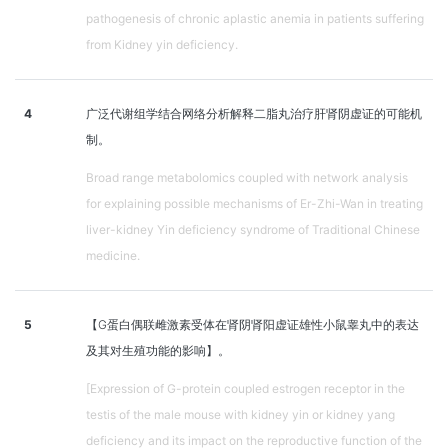
pathogenesis of chronic aplastic anemia in patients suffering
from Kidney yin deficiency.
4
广泛代谢组学结合网络分析解释二脂丸治疗肝肾阴虚证的可能机
制。
Broad range metabolomics coupled with network analysis
for explaining possible mechanisms of Er-Zhi-Wan in treating
liver-kidney Yin deficiency syndrome of Traditional Chinese
medicine.
5
【G蛋白偶联雌激素受体在肾阴肾阳虚证雄性小鼠睾丸中的表达
及其对生殖功能的影响】。
[Expression of G-protein coupled estrogen receptor in the
testis of the male mouse with kidney yin or kidney yang
deficiency and its impact on the reproductive function of the