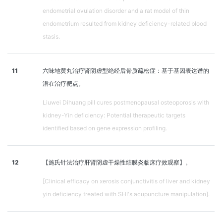
endometrial ovulation disorder and a rat model of thin
endometrium resulted from kidney deficiency-related blood
stasis.
11
六味地黄丸治疗肾阴虚型绝经后骨质疏松症：基于基因表达谱的
潜在治疗靶点。
Liuwei Dihuang pill cures postmenopausal osteoporosis with
kidney-Yin deficiency: Potential therapeutic targets
identified based on gene expression profiling.
12
【施氏针法治疗肝肾阴虚干燥性结膜炎临床疗效观察】。
[Clinical efficacy on xerosis conjunctivitis of liver and kidney
yin deficiency treated with SHI's acupuncture manipulation].