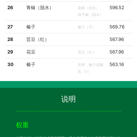
26
青椒（脱水）
596.52
菜椒（脱水）、
柿子椒（脱水）
27
榛子
569.76
榛子（干）
28
芸豆（红）
567.96
29
花豆
567.96
花豆（红）
30
榛子
563.16
坚果，榛子或榛
实（U）
说明
权重