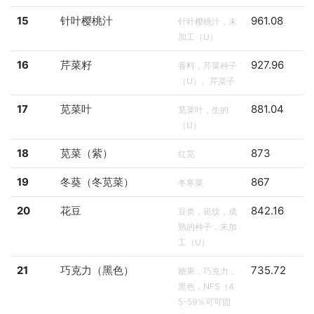
15
针叶樱桃汁
961.08
针叶樱桃汁，未
加工（U）
16
芹菜籽
927.96
香料，芹菜种子
（U）、芹菜子
17
苋菜叶
881.04
苋菜叶，生的
（U）
18
苋菜（紫）
873
红苋
19
冬葵（冬苋菜）
867
冬寒菜
20
花豆
842.16
豆类，斑纹，成
熟的种子，未加
工（U）
21
巧克力（黑色）
735.72
糖果，巧克力，
黑色，NFS（4
5-59％可可固