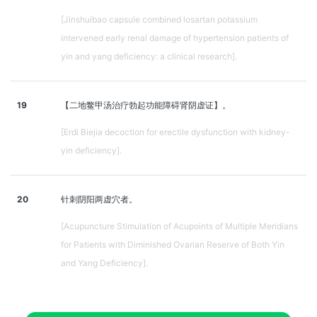
[Jinshuibao capsule combined losartan potassium
intervened early renal damage of hypertension patients of
yin and yang deficiency: a clinical research].
19
【二地鳖甲汤治疗勃起功能障碍肾阴虚证】。
[Erdi Biejia decoction for erectile dysfunction with kidney-
yin deficiency].
20
针刺阴阳两虚穴者。
[Acupuncture Stimulation of Acupoints of Multiple Meridians
for Patients with Diminished Ovarian Reserve of Both Yin
and Yang Deficiency].