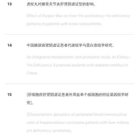
13
虎杖丸对膝骨关节炎肝肾阴虚证型的影响。
Effect of Huqian Wan on liver-Yin and kidney-Yin deficiency
patterns in patients with knee osteoarthritis.
14
中国糖尿病肾阴虚证患者代谢组学与蛋白质组学研究。
An integrated metabonomic and proteomic study on Kidney-
Yin Deficiency Syndrome patients with diabetes mellitus in
China.
15
[肝细胞癌肝肾阴虚证患者外周血单个核细胞的特征基因组学研
究]。
[Characteristic genomics of peripheral blood mononuclear
cells of hepatocellular carcinoma patients with liver-kidney
yin deficiency syndrome].