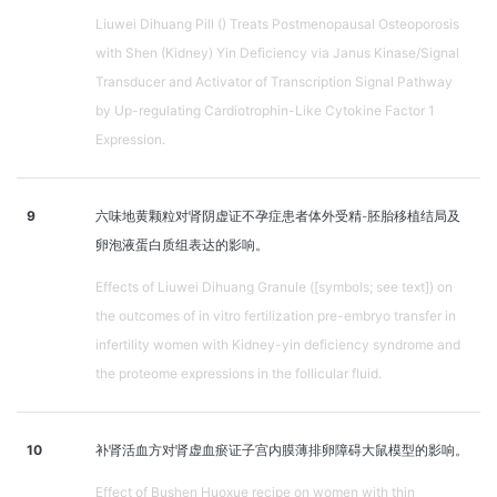
Liuwei Dihuang Pill () Treats Postmenopausal Osteoporosis
with Shen (Kidney) Yin Deficiency via Janus Kinase/Signal
Transducer and Activator of Transcription Signal Pathway
by Up-regulating Cardiotrophin-Like Cytokine Factor 1
Expression.
9
六味地黄颗粒对肾阴虚证不孕症患者体外受精-胚胎移植结局及
卵泡液蛋白质组表达的影响。
Effects of Liuwei Dihuang Granule ([symbols; see text]) on
the outcomes of in vitro fertilization pre-embryo transfer in
infertility women with Kidney-yin deficiency syndrome and
the proteome expressions in the follicular fluid.
10
补肾活血方对肾虚血瘀证子宫内膜薄排卵障碍大鼠模型的影响。
Effect of Bushen Huoxue recipe on women with thin