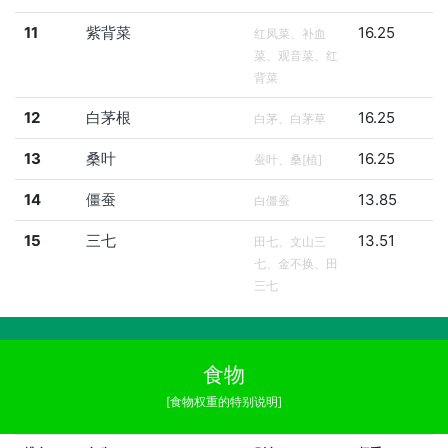
11
紫背菜
16.25
红凤菜、补血
菜、观音菜、红
背菜
12
白茅根
16.25
白茅、白茅草
13
桑叶
16.25
蚕叶、桑[植]
14
僵蚕
13.85
白僵蚕
15
三七
13.51
田七、文山三
七、金不换、田
三七
食物
[食物权重的特别说明]