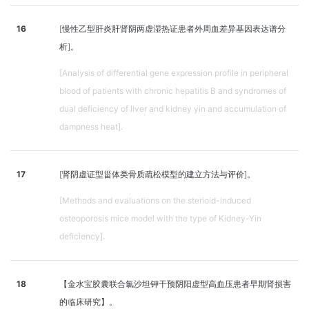
16
[慢性乙型肝炎肝肾阴两虚湿热证患者外周血差异基因表达谱分
析]。
[Analysis of differential gene expression profile in peripheral
blood of patients with chronic hepatitis B and syndromes of
dual deficiency of liver and kidney yin and accumulation of
dampness heat].
17
[肾阴虚证型甾体类骨质疏松模型的建立方法与评价]。
[Methods and evaluations on the sterioid-induced
osteoporosis mice model with the type of Kidney-Yin
deficiency].
18
【金水宝胶囊联合氯沙坦钾干预阴阳虚型高血压患者早期肾损害
的临床研究】。