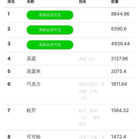
排名
名称
别名
权重
1
8844.96
高级会员可见
2
6390.6
高级会员可见
3
4936.44
高级会员可见
4
高粱
2127.96
高粱（U）
5
高粱米
2075.4
6
巧克力
1811.64
烘焙巧克力，不
加糖，方块
（U）
7
欧芹
1564.32
欧芹，新鲜
（U）、香芹、
西芹
8
可可粉
1472.4
可可，干粉，不