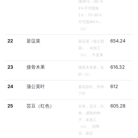
体90％；60-6
9％可可固体
5％；70-85％
可可固体5％）
（U）
22
莙荙菜
654.24
莙荙菜（瑞士甜
菜），未加工
（U）、牛皮菜
23
接骨木果
616.32
接骨木浆果，生
的（U）
24
蒲公英叶
612
黄花苗叶、孛孛
丁叶
25
芸豆（红色）
605.28
豆类，芸豆，红
色，成熟的种
子，未加工
（U）、四季
豆、菜豆