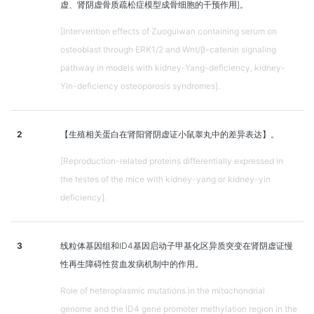
虚、肾阴虚骨质疏松症模型成骨细胞的干预作用]。
[Intervention effects of Zuoguiwan containing serum on
osteoblast through ERK1/2 and Wnt/β-catenin signaling
pathway in models with kidney-Yang-deficiency, kidney-
Yin-deficiency osteoporosis syndromes].
2
【生殖相关蛋白在肾阳肾阴虚证小鼠睾丸中的差异表达】。
[Reproduction-related proteins differentially expressed in
the testes of the mice with kidney-yang or kidney-yin
deficiency].
3
线粒体基因组和ID4基因启动子甲基化区异质突变在肾阴虚证慢
性再生障碍性贫血发病机制中的作用。
Role of heteroplasmic mutations in the mitochondrial
genome and the ID4 gene promoter methylation region in the