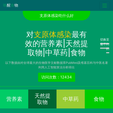
唤
醒
食
物
支原体感染吃什么好
对
支原体感染
最有
切换至
效的营养素|天然提
最不利
的
取物|中草药|食物
以下数据由对全球最大的生物医学文献数据库PubMed及维基百科与中医名著
利用人工智能算法分析得出
访问次数：12434
天然提
营养素
中草药
食物
取物