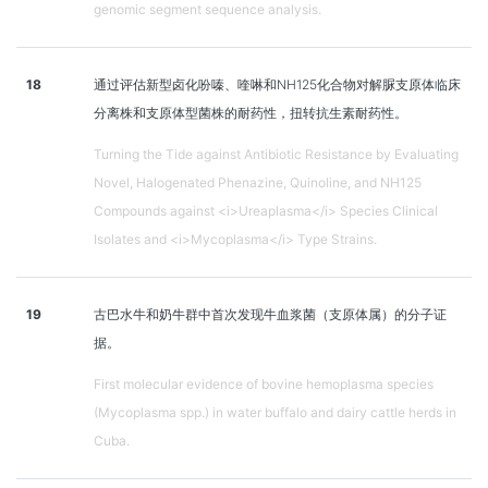
genomic segment sequence analysis.
18
通过评估新型卤化吩嗪、喹啉和NH125化合物对解脲支原体临床
分离株和支原体型菌株的耐药性，扭转抗生素耐药性。
Turning the Tide against Antibiotic Resistance by Evaluating
Novel, Halogenated Phenazine, Quinoline, and NH125
Compounds against <i>Ureaplasma</i> Species Clinical
Isolates and <i>Mycoplasma</i> Type Strains.
19
古巴水牛和奶牛群中首次发现牛血浆菌（支原体属）的分子证
据。
First molecular evidence of bovine hemoplasma species
(Mycoplasma spp.) in water buffalo and dairy cattle herds in
Cuba.