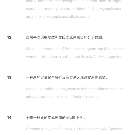
matrix-assisted laser desorption ionization-time-of-flight
mass spectrometry spectra misidentified as Mycoplasma
arginini and Mycoplasma alkalescens.
12
波黑牛巴贝虫发散和文氏支原体感染的分子检测。
Molecular detection of Babesia divergens and Mycoplasma
wenyonii infection in cattle from Bosnia And Herzegovina.
13
一种新的定量聚合酶链反应监测犬尿路支原体感染。
A novel quantitative polymerase chain reaction to monitor
urinary tract mycoplasma infection in a dog.
14
全蝎一种新的支原体属的基因组分析。
Genome Analyses of a New <i>Mycoplasma</i> Species