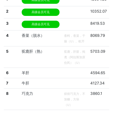
2
10352.07
高级会员可见
3
8419.53
高级会员可见
4
香菜（脱水）
8069.79
香料，香菜，干
燥（U）、欧芹
5
驼鹿肝（熟）
5703.09
驼鹿，肝脏，炖
煮（阿拉斯加原
住民）（U）
6
羊肝
4594.65
7
牛肝
4127.34
8
巧克力
3860.1
烘焙巧克力，不
加糖，方块
（U）