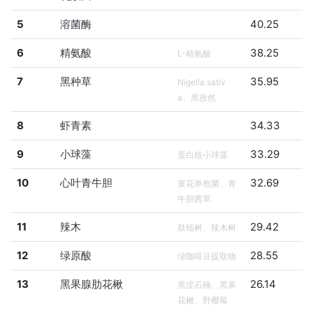
5
溶菌酶
40.25
6
精氨酸
38.25
L-精氨酸
7
黑种草
35.95
Nigella sativ
a、黑孜然
8
虾青素
34.33
9
小球藻
33.29
蛋白核小球藻
10
心叶青牛胆
32.69
黄花单孢菌、青
牛胆茜草
11
辣木
29.42
鼓槌树、辣木树
12
绿原酸
28.55
绿咖啡豆提取物
13
黑果腺肋花楸
26.14
黑涩石楠、黑果
花楸、野樱莓