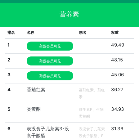
营养素
排名
名称
别名
权重
1
49.49
高级会员可见
2
48.15
高级会员可见
3
45.06
高级会员可见
4
番茄红素
36.27
蕃茄红素、茄红
素
5
类黄酮
34.93
维生素P、生物
类黄酮
6
表没食子儿茶素3-没
31.36
表没食子儿茶素
食子酸酯
没食子酸酯、E