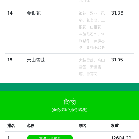
九节莲
14
金银花
31.36
银花、双花、忍
冬、老翁须、土
银花、山银花、
灰毡毛忍冬、红
腺忍冬、菰腺忍
冬、黄褐毛忍冬
15
天山雪莲
31.05
大苞雪莲、高山
雪莲、新疆雪
莲、雪莲花
食物
[食物权重的特别说明]
排名
名称
别名
权重
1
12604.29
高级会员可见