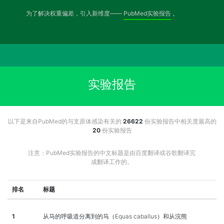
为了解决权重偏差，引入新维度——
PubMed实验报告
。
实验报告
以下是来自PubMed的与支原体感染有关的
26622
份实验报告中相关度最高的
20
份实验报告
注意：PubMed实验报告的中文标题是由百度翻译或谷歌翻译完
成翻译工作的。
排名
标题
1
从马的呼吸道分离到的马（Equas caballus）和从浣熊