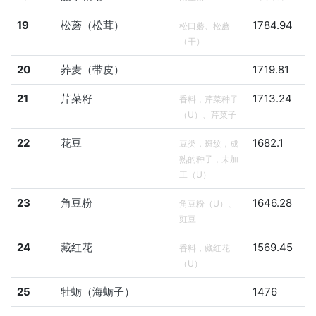
19
松蘑（松茸）
1784.94
松口蘑、松蘑
（干）
20
荞麦（带皮）
1719.81
21
芹菜籽
1713.24
香料，芹菜种子
（U）、芹菜子
22
花豆
1682.1
豆类，斑纹，成
熟的种子，未加
工（U）
23
角豆粉
1646.28
角豆粉（U）、
豇豆
24
藏红花
1569.45
香料，藏红花
（U）
25
牡蛎（海蛎子）
1476