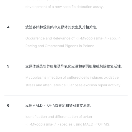
development of a new specific detection assay.
4
波兰赛鸽和观赏鸽中支原体的发生及其相关性。
Occurrence and Relevance of <i>Mycoplasma</i> spp. in
Racing and Ornamental Pigeons in Poland.
5
支原体感染培养细胞诱导氧化应激和削弱细胞碱切除修复活性。
Mycoplasma infection of cultured cells induces oxidative
stress and attenuates cellular base excision repair activity.
6
应用MALDI-TOF MS鉴定和鉴别禽支原体。
Identification and differentiation of avian
<i>Mycoplasma</i> species using MALDI-TOF MS.