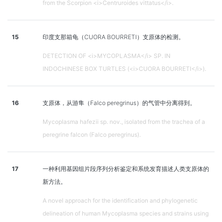
from the Scorpion <i>Centruroides vittatus</i>.
15
印度支那箱龟（CUORA BOURRETI）支原体的检测。
DETECTION OF <i>MYCOPLASMA</i> SP. IN
INDOCHINESE BOX TURTLES (<i>CUORA BOURRETI</i>).
16
支原体，从游隼（Falco peregrinus）的气管中分离得到。
Mycoplasma hafezii sp. nov., isolated from the trachea of a
peregrine falcon (Falco peregrinus).
17
一种利用基因组片段序列分析鉴定和系统发育描述人类支原体的
新方法。
A novel approach for the identification and phylogenetic
delineation of human Mycoplasma species and strains using