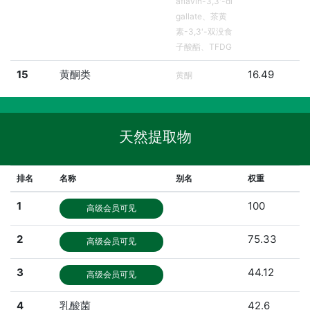
aflavin-3,3'-di
gallate、茶黄
素-3,3'-双没食
子酸酯、TFDG
15
黄酮类
16.49
黄酮
天然提取物
排名
名称
别名
权重
1
100
高级会员可见
2
75.33
高级会员可见
3
44.12
高级会员可见
4
乳酸菌
42.6