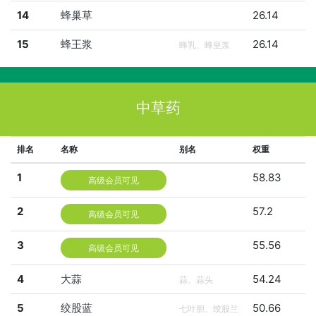
14
蜂巢草
26.14
15
蜂王浆
26.14
蜂乳、蜂皇浆
中草药
排名
名称
别名
权重
1
58.83
高级会员可见
2
57.2
高级会员可见
3
55.56
高级会员可见
4
大蒜
54.24
蒜、蒜头
5
绞股蓝
50.66
七叶胆、绞股兰