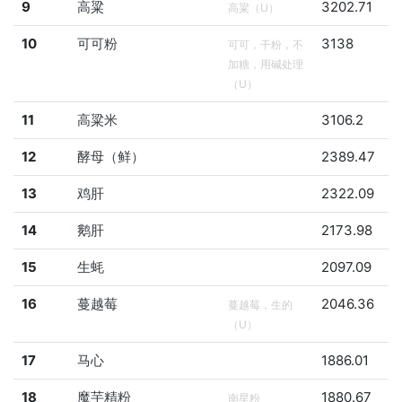
9
高粱
3202.71
高粱（U）
10
可可粉
3138
可可，干粉，不
加糖，用碱处理
（U）
11
高粱米
3106.2
12
酵母（鲜）
2389.47
13
鸡肝
2322.09
14
鹅肝
2173.98
15
生蚝
2097.09
16
蔓越莓
2046.36
蔓越莓，生的
（U）
17
马心
1886.01
18
魔芋精粉
1880.67
南星粉