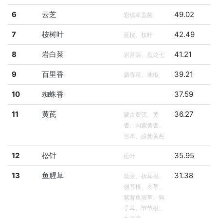
6
云芝
49.02
彩绒革盖菌
7
桉树叶
42.49
蓝桉、桉叶
8
岩白菜
41.21
岩菖蒲、盘龙七
9
百里香
39.21
麝香草、地椒
10
蜘蛛香
37.59
11
黄芪
36.27
蒙古黄芪、黄
耆、内蒙黄耆、
百本、膜荚黄芪
12
松针
35.95
松叶
13
鱼腥草
31.38
蕺菜、折耳根、
侧耳根、岑草、
紫背鱼腥草、狗
子耳、节节根、