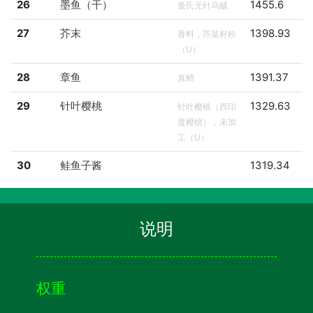
26
墨鱼（干）
1455.6
曼氏无针乌贼
27
芥末
1398.93
香料，芥菜籽粉
（U）
28
章鱼
1391.37
真蛸
29
针叶樱桃
1329.63
针叶樱桃（西印
度樱桃），未加
工（U）
30
鲑鱼子酱
1319.34
说明
权重