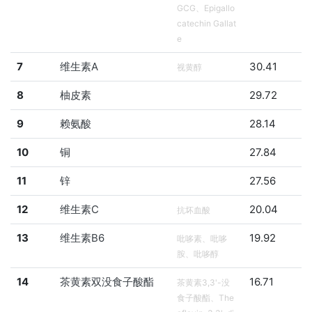
GCG、Epigallo
catechin Gallat
e
7
维生素A
30.41
视黄醇
8
柚皮素
29.72
9
赖氨酸
28.14
10
铜
27.84
11
锌
27.56
12
维生素C
20.04
抗坏血酸
13
维生素B6
19.92
吡哆素、吡哆
胺、吡哆醇
14
茶黄素双没食子酸酯
16.71
茶黄素3,3'-没
食子酸酯、The