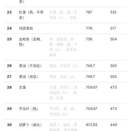
菜）
23
红薯（熟、不带
红薯，熟，煮，不
787
525
皮）
带皮（U）、地瓜
24
鸡蛋黄粉
776
517
25
金枪鱼（蓝鳍、
鱼，金枪鱼，新
756
504
熟）
鲜，蓝鳍，熟，干
热（U）、吞拿鱼、
鲔鱼
26
黄油（不加盐）
黄油，不加盐（U）
749.7
500
27
黄油（加盐）
黄油，加盐（U）
749.7
500
28
甘薯
甘薯，未加工，未
709.67
473
准备的（U）、地
瓜、红薯
29
芋头叶（熟）
芋头叶，熟，蒸，
709.67
473
不加盐（U）
30
胡萝卜（罐头）
胡萝卜，罐头，常
672.83
449
规包装，排干固体