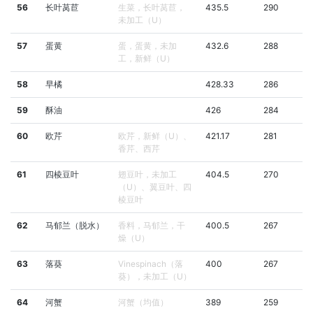
56
长叶莴苣
生菜，长叶莴苣，
435.5
290
未加工（U）
57
蛋黄
蛋，蛋黄，未加
432.6
288
工，新鲜（U）
58
早橘
428.33
286
59
酥油
426
284
60
欧芹
欧芹，新鲜（U）、
421.17
281
香芹、西芹
61
四棱豆叶
翅豆叶，未加工
404.5
270
（U）、翼豆叶、四
棱豆叶
62
马郁兰（脱水）
香料，马郁兰，干
400.5
267
燥（U）
63
落葵
Vinespinach（落
400
267
葵），未加工（U）
64
河蟹
河蟹（均值）
389
259