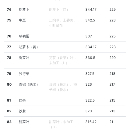
74
胡萝卜
胡萝卜（红）
344.17
229
75
牛至
止痢草、土香薷、
342.5
228
小叶薄荷
76
鹌鹑蛋
337
225
77
胡萝卜（黄）
334.17
223
78
香菜叶
芫荽（香菜）叶，
330.5
220
未加工（U）
79
独行菜
327.5
218
80
青椒（脱水）
菜椒（脱水）、柿
326
217
子椒（脱水）
81
红茶
322.5
215
82
沙棘
320
213
83
甜菜叶
甜菜叶，未加工
316.42
211
（U）