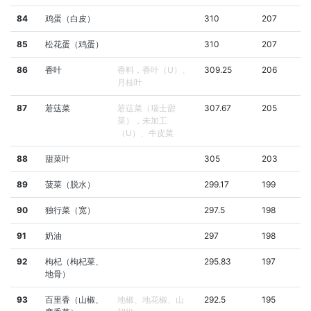
84
鸡蛋（白皮）
310
207
85
松花蛋（鸡蛋）
310
207
86
香叶
香料，香叶（U）、
309.25
206
月桂叶
87
莙荙菜
莙荙菜（瑞士甜
307.67
205
菜），未加工
（U）、牛皮菜
88
甜菜叶
305
203
89
菠菜（脱水）
299.17
199
90
独行菜（宽）
297.5
198
91
奶油
297
198
92
枸杞（枸杞菜、
295.83
197
地骨）
93
百里香（山椒、
地椒、地花椒、山
292.5
195