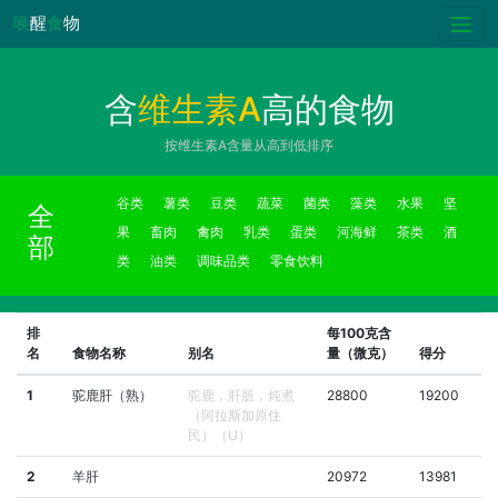
唤
醒
食
物
含
维生素A
高的食物
按维生素A含量从高到低排序
谷类
薯类
豆类
蔬菜
菌类
藻类
水果
坚
全
果
畜肉
禽肉
乳类
蛋类
河海鲜
茶类
酒
部
类
油类
调味品类
零食饮料
排
每100克含
名
食物名称
别名
量（微克）
得分
1
驼鹿肝（熟）
驼鹿，肝脏，炖煮
28800
19200
（阿拉斯加原住
民）（U）
2
羊肝
20972
13981