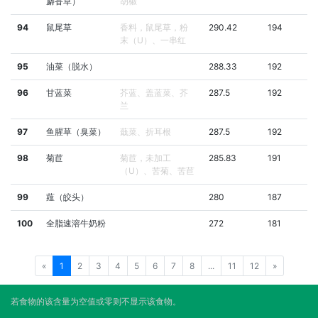
麝香草）
胡椒
94
鼠尾草
香料，鼠尾草，粉
290.42
194
末（U）、一串红
95
油菜（脱水）
288.33
192
96
甘蓝菜
芥蓝、盖蓝菜、芥
287.5
192
兰
97
鱼腥草（臭菜）
蕺菜、折耳根
287.5
192
98
菊苣
菊苣，未加工
285.83
191
（U）、苦菊、苦苣
99
薤（皎头）
280
187
100
全脂速溶牛奶粉
272
181
«
1
2
3
4
5
6
7
8
...
11
12
»
若食物的该含量为空值或零则不显示该食物。