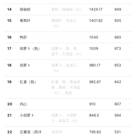
14
辣椒粉
香料，辣椒粉（U）
1424.17
949
15
葡萄叶
葡萄叶，未加工
1401.92
935
（U）
16
鸭肝
1040
693
17
胡萝卜（熟）
胡萝卜，熟，煮，
1009
673
沥干，不加盐（U）
18
胡萝卜
胡萝卜，未加工
980.17
653
（U）
19
红薯（熟）
红薯，熟，带皮烘
962.67
642
焙，果肉，不加盐
（U）、地瓜
20
鸡心
910
607
21
小胡萝卜
胡萝卜，小胡萝
846.5
564
卜，未加工（U）
22
豆瓣菜（西洋
水田芥
795.83
531