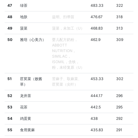
47
绿茶
483.33
322
48
地肤
益明、扫帚苗
476.67
318
49
菠菜
菠菜，未加工（U）
468.83
313
50
雅培（心美力）
婴儿配方奶粉，
462.9
309
ABBOTT
NUTRITION，
SIMILAC，
ISOMIL，含铁，
粉，未经复原（U）
51
苣荬菜（败酱
苦麻子、取麻菜、
453.33
302
草）
苣荬菜（尖叶）
52
龙井茶
444.17
296
53
花茶
442.5
295
54
鸡蛋黄
438
292
55
食用黄麻
435.83
291