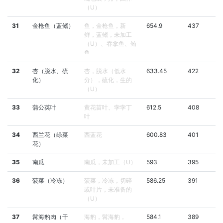
（U）
31
金枪鱼（蓝鳍）
鱼，金枪鱼，新
654.9
437
鲜，蓝鳍，未加工
（U）、吞拿鱼、鲔
鱼
32
杏（脱水、硫
杏，脱水（低水
633.45
422
化）
分），硫化，生的
（U）
33
蒲公英叶
黄花苗叶、孛孛丁
612.5
408
叶
34
西兰花（绿菜
西蓝花
600.83
401
花）
35
南瓜
南瓜，未加工（U）
593
395
36
菠菜（冷冻）
菠菜，冷冻，切碎
586.25
391
或叶片，未准备的
（U）
37
髯海豹肉（干
海豹，髯海豹，
584.1
389