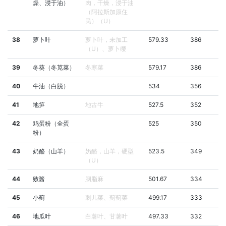
燥、浸于油）
肉，干燥，浸于油
（阿拉斯加原住
民）（U）
38
萝卜叶
萝卜叶，未加工
579.33
386
（U）、萝卜缨
39
冬葵（冬苋菜）
冬寒菜
579.17
386
40
牛油（白脱）
534
356
41
地笋
地古牛
527.5
352
42
鸡蛋粉（全蛋
525
350
粉）
43
奶酪（山羊）
奶酪，山羊，硬型
523.5
349
（U）
44
败酱
胭脂麻
501.67
334
45
小蓟
刺儿菜、蓟蓟菜
499.17
333
46
地瓜叶
白薯叶、甘薯叶
497.33
332