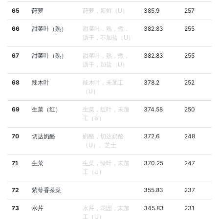
65
莳萝
莳萝，新鲜（U）
385.9
257
66
甜菜叶（熟）
甜菜叶，熟，煮，
382.83
255
沥干，不加盐（U）
67
甜菜叶（熟）
甜菜叶，熟，煮，
382.83
255
沥干，加盐（U）
68
辣木叶
辣木叶，未加工
378.2
252
（U）
69
生菜（红）
生菜，红叶，未加
374.58
250
工（U）
70
切达奶酪
奶酪，切达奶酪
372.6
248
（U）、芝士
71
生菜
生菜，绿叶，未加
370.25
247
工（U）
72
紫萼香茶菜
355.83
237
73
水芹
水芹，花园，未加
345.83
231
工（U）