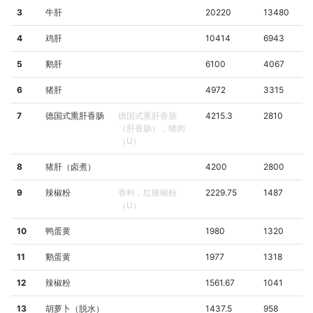
3
牛肝
20220
13480
4
鸡肝
10414
6943
5
鹅肝
6100
4067
6
猪肝
4972
3315
7
德国式熏肝香肠
德国式熏肝香肠
4215.3
2810
（肝香肠），猪肉
（U）
8
猪肝（卤煮）
4200
2800
9
辣椒粉
香料，红辣椒粉
2229.75
1487
（U）
10
鸭蛋黄
1980
1320
11
鹅蛋黄
1977
1318
12
辣椒粉
1561.67
1041
13
胡萝卜（脱水）
1437.5
958