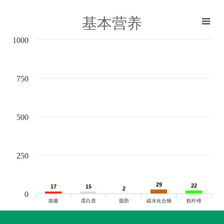
基本营养
1000
750
500
250
29
29
22
22
17
17
15
15
2
2
0
能量
蛋白质
脂肪
碳水化合物
粗纤维