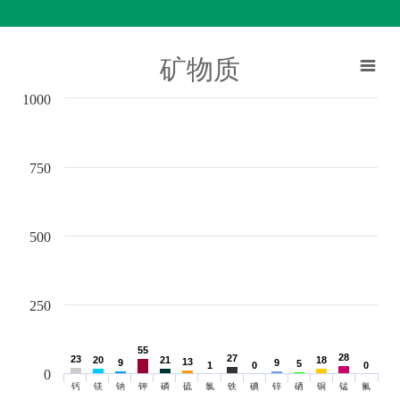
矿物质
1000
750
500
250
55
55
28
28
27
27
23
23
20
20
21
21
18
18
13
13
9
9
9
9
5
5
1
1
0
0
0
0
0
钙
镁
钠
钾
磷
硫
氯
铁
碘
锌
硒
铜
锰
氟