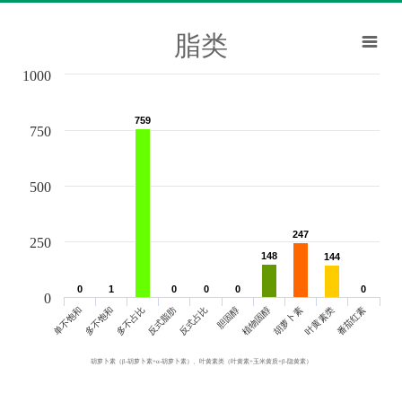
脂类
1000
759
759
750
500
247
247
250
148
148
144
144
0
0
1
1
0
0
0
0
0
0
0
0
0
单不饱和
胆固醇
反式脂肪
叶黄素类
多不饱和
植物固醇
反式占比
番茄红素
多不占比
胡萝卜素
胡萝卜素（β-胡萝卜素+α-胡萝卜素）、叶黄素类（叶黄素+玉米黄质+β-隐黄素）