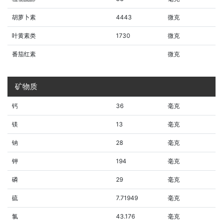
胡萝卜素
4443
微克
叶黄素类
1730
微克
番茄红素
微克
矿物质
钙
36
毫克
镁
13
毫克
钠
28
毫克
钾
194
毫克
磷
29
毫克
硫
7.71949
毫克
氯
43.176
毫克