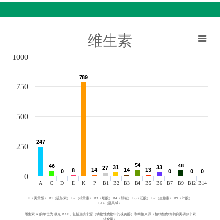
维生素
1000
789
789
750
500
247
247
250
54
54
48
48
46
46
31
31
33
33
27
27
14
14
14
14
13
13
8
8
0
0
0
0
0
0
0
0
0
A
C
D
E
K
P
B1
B2
B3
B4
B5
B6
B7
B9
B12
B14
P（类黄酮） B1（硫胺素） B2（核黄素） B3（烟酸） B4（胆碱） B5（泛酸） B7（生物素） B9（叶酸）
B14（甜菜碱）
维生素 A 的单位为 微克 RAE，包括直接来源（动物性食物中的视黄醇）和间接来源（植物性食物中的类胡萝卜素
转化量）