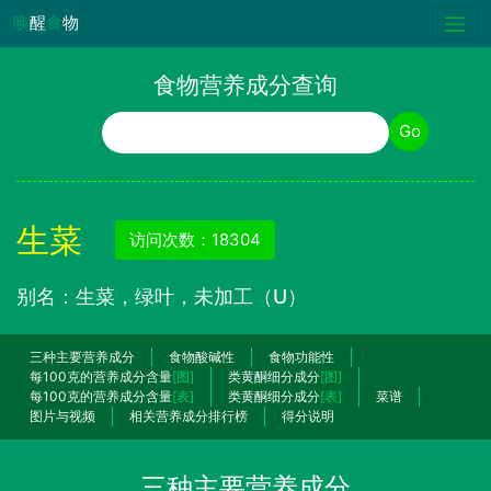
唤
醒
食
物
食物营养成分查询
食物名称
Go
生菜
访问次数：18304
别名：生菜，绿叶，未加工（U）
三种主要营养成分
食物酸碱性
食物功能性
每100克的营养成分含量
[图]
类黄酮细分成分
[图]
每100克的营养成分含量
[表]
类黄酮细分成分
[表]
菜谱
图片与视频
相关营养成分排行榜
得分说明
三种主要营养成分