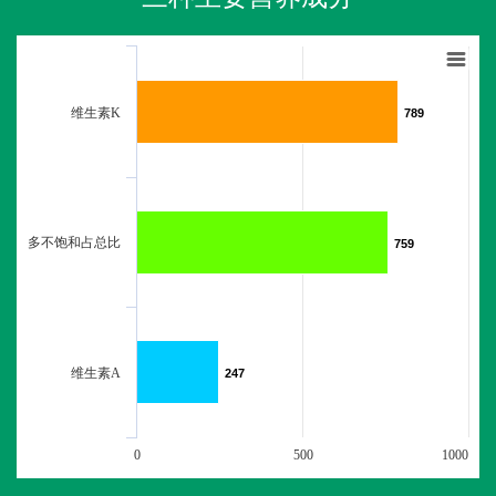
维生素K
789
789
多不饱和占总比
759
759
维生素A
247
247
0
500
1000