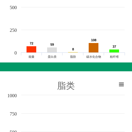
500
250
108
108
72
72
59
59
37
37
8
8
0
能量
蛋白质
脂肪
碳水化合物
粗纤维
脂类
1000
750