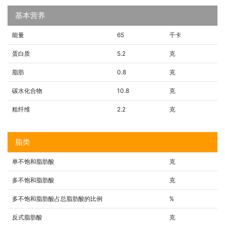
基本营养
能量
65
千卡
蛋白质
5.2
克
脂肪
0.8
克
碳水化合物
10.8
克
粗纤维
2.2
克
脂类
单不饱和脂肪酸
克
多不饱和脂肪酸
克
多不饱和脂肪酸占总脂肪酸的比例
%
反式脂肪酸
克