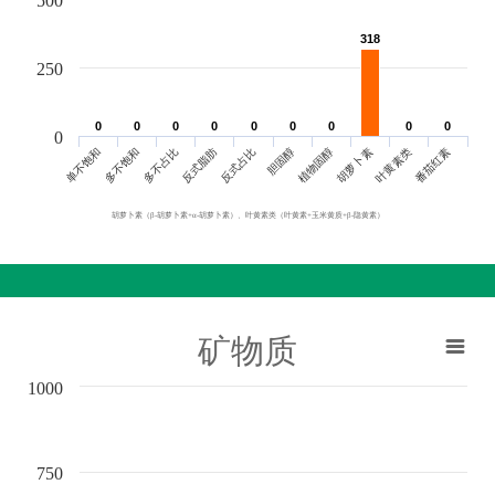
500
318
318
250
0
0
0
0
0
0
0
0
0
0
0
0
0
0
0
0
0
0
0
单不饱和
胆固醇
反式脂肪
叶黄素类
多不饱和
植物固醇
反式占比
番茄红素
多不占比
胡萝卜素
胡萝卜素（β-胡萝卜素+α-胡萝卜素）、叶黄素类（叶黄素+玉米黄质+β-隐黄素）
矿物质
1000
750