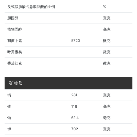
反式脂肪酸占总脂肪酸的比例
%
胆固醇
毫克
植物固醇
毫克
胡萝卜素
5720
微克
叶黄素类
微克
番茄红素
微克
矿物质
钙
281
毫克
镁
118
毫克
钠
62.4
毫克
钾
702
毫克