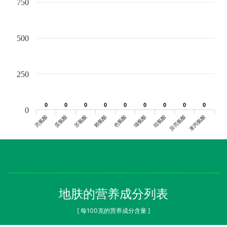
750
500
250
0
0
0
0
0
0
0
0
0
0
0
0
0
0
0
0
0
0
0
亮氨酸
蛋氨酸
苏氨酸
赖氨酸
色氨酸
缬氨酸
组氨酸
异亮氨酸
苯丙氨酸
地肤的营养成分列表
[ 每100克的营养成分含量 ]