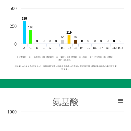
500
318
318
250
195
195
119
119
58
58
59
59
0
0
0
0
0
0
0
0
0
0
0
0
0
0
0
0
0
0
0
0
0
0
0
A
C
D
E
K
P
B1
B2
B3
B4
B5
B6
B7
B9
B12
B14
P（类黄酮） B1（硫胺素） B2（核黄素） B3（烟酸） B4（胆碱） B5（泛酸） B7（生物素） B9（叶酸）
B14（甜菜碱）
维生素 A 的单位为 微克 RAE，包括直接来源（动物性食物中的视黄醇）和间接来源（植物性食物中的类胡萝卜素
转化量）
氨基酸
1000