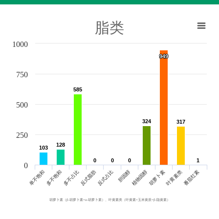
脂类
1000
949
949
750
585
585
500
324
324
317
317
250
128
128
103
103
0
0
0
0
0
0
1
1
0
单不饱和
胆固醇
反式脂肪
叶黄素类
多不饱和
植物固醇
反式占比
番茄红素
多不占比
胡萝卜素
胡萝卜素（β-胡萝卜素+α-胡萝卜素）、叶黄素类（叶黄素+玉米黄质+β-隐黄素）