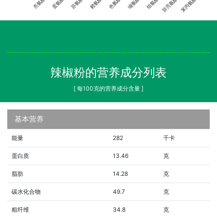
亮氨酸
蛋氨酸
苏氨酸
赖氨酸
色氨酸
缬氨酸
组氨酸
异亮氨酸
苯丙氨酸
辣椒粉的营养成分列表
[ 每100克的营养成分含量 ]
基本营养
能量
282
千卡
蛋白质
13.46
克
脂肪
14.28
克
碳水化合物
49.7
克
粗纤维
34.8
克