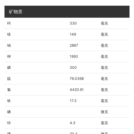
矿物质
钙
330
毫克
镁
149
毫克
钠
2867
毫克
钾
1950
毫克
磷
300
毫克
硫
76.0368
毫克
氯
4420.91
毫克
铁
17.3
毫克
碘
微克
锌
4.3
毫克
硒
20.4
微克