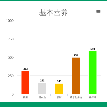
基本营养
1000
750
580
580
497
497
500
313
313
250
152
152
143
143
0
能量
蛋白质
脂肪
碳水化合物
粗纤维