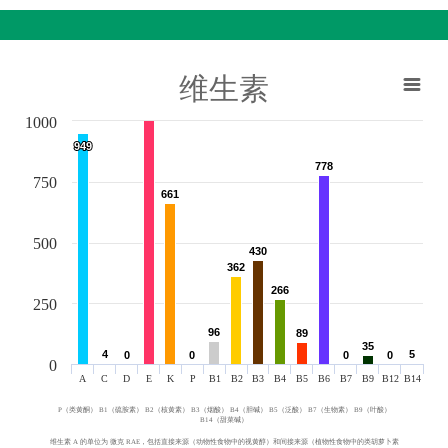
维生素
1000
949
949
778
778
750
661
661
500
430
430
362
362
266
266
250
96
96
89
89
35
35
4
4
5
5
0
0
0
0
0
0
0
0
0
A
C
D
E
K
P
B1
B2
B3
B4
B5
B6
B7
B9
B12
B14
P（类黄酮） B1（硫胺素） B2（核黄素） B3（烟酸） B4（胆碱） B5（泛酸） B7（生物素） B9（叶酸）
B14（甜菜碱）
维生素 A 的单位为 微克 RAE，包括直接来源（动物性食物中的视黄醇）和间接来源（植物性食物中的类胡萝卜素