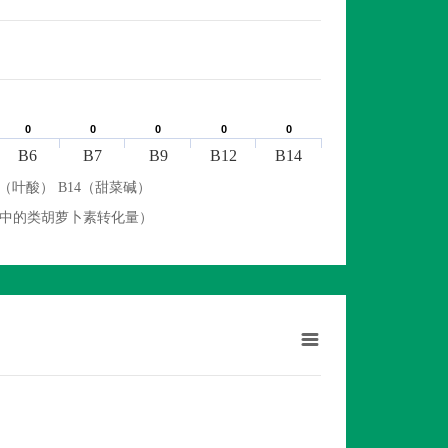
0
0
0
0
0
0
0
0
0
0
B6
B7
B9
B12
B14
9（叶酸） B14（甜菜碱）
物中的类胡萝卜素转化量）