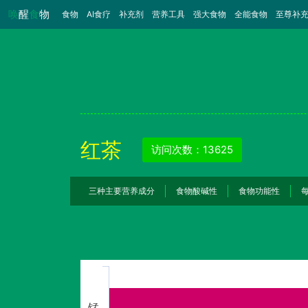
唤
醒
食
物
食物
（当前）
AI食疗
补充剂
营养工具
强大食物
全能食物
至尊补
红茶
访问次数：13625
三种主要营养成分
食物酸碱性
食物功能性
锰