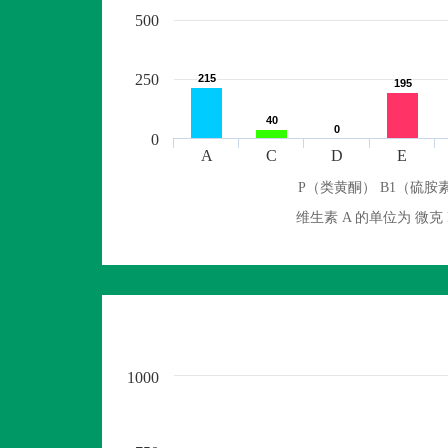
500
250
215
215
195
195
40
40
0
0
0
A
C
D
E
P（类黄酮） B1（硫胺素
维生素 A 的单位为 
1000