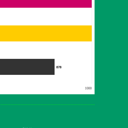
878
878
1000