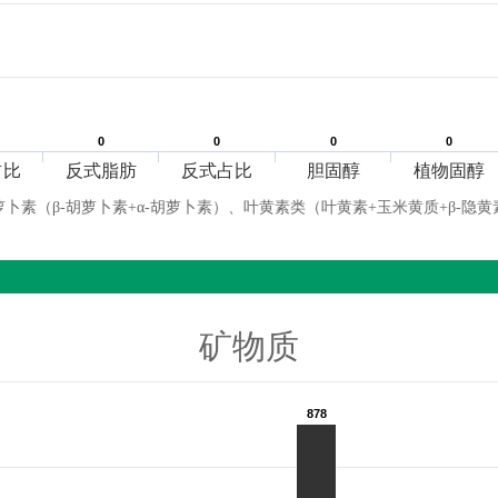
0
0
0
0
0
0
0
0
占比
反式脂肪
反式占比
胆固醇
植物固醇
萝卜素（β-胡萝卜素+α-胡萝卜素）、叶黄素类（叶黄素+玉米黄质+β-隐黄
矿物质
878
878