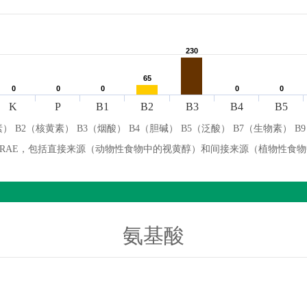
230
230
65
65
0
0
0
0
0
0
0
0
0
0
K
P
B1
B2
B3
B4
B5
） B2（核黄素） B3（烟酸） B4（胆碱） B5（泛酸） B7（生物素） B
微克 RAE，包括直接来源（动物性食物中的视黄醇）和间接来源（植物性食
氨基酸