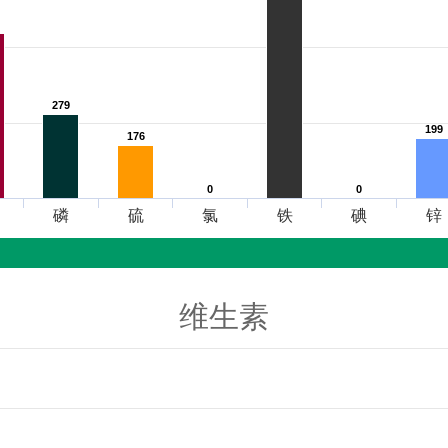
279
279
199
199
176
176
0
0
0
0
磷
硫
氯
铁
碘
锌
维生素