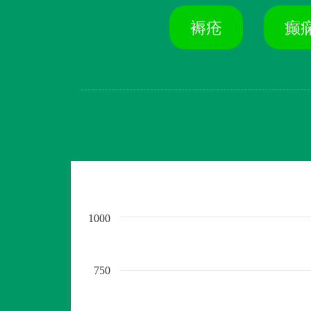
褥疮
癫
1000
750