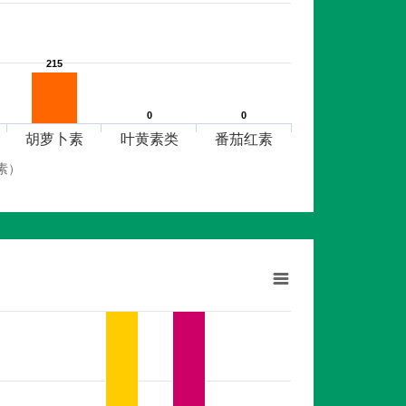
215
215
0
0
0
0
胡萝卜素
叶黄素类
番茄红素
素）