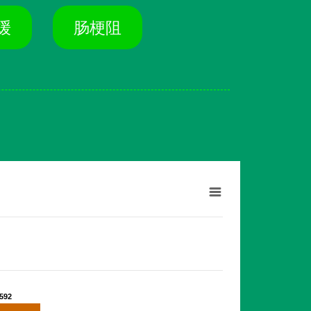
缓
肠梗阻
592
592