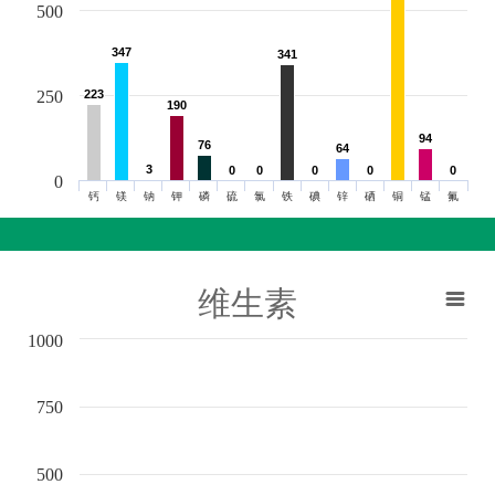
500
347
347
341
341
250
223
223
190
190
94
94
76
76
64
64
3
3
0
0
0
0
0
0
0
0
0
0
0
钙
镁
钠
钾
磷
硫
氯
铁
碘
锌
硒
铜
锰
氟
维生素
1000
750
500