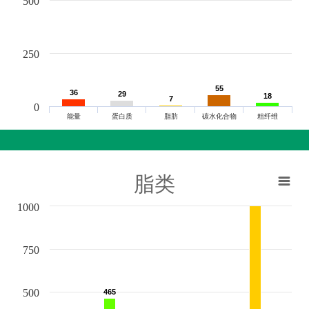
500
250
55
55
36
36
29
29
18
18
7
7
0
能量
蛋白质
脂肪
碳水化合物
粗纤维
脂类
1000
750
500
465
465