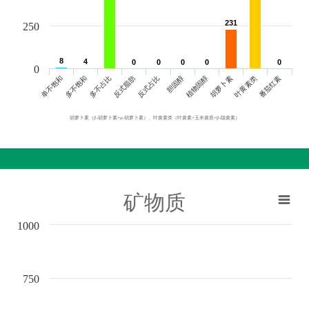
231
231
250
8
8
4
4
0
0
0
0
0
0
0
0
0
0
0
单不饱和
胆固醇
反式脂肪
叶黄素类
多不饱和
植物固醇
反式占比
番茄红素
多不占比
胡萝卜素
胡萝卜素（β-胡萝卜素+α-胡萝卜素）、叶黄素类（叶黄素+玉米黄质+β-隐黄素）
矿物质
1000
750