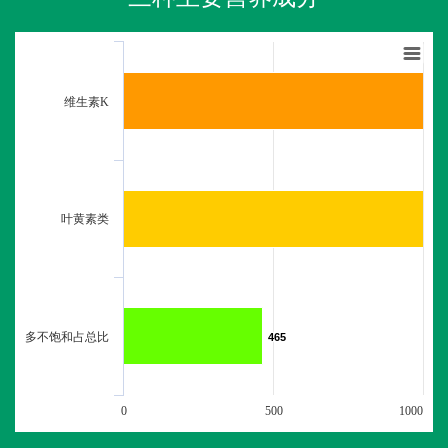
维生素K
叶黄素类
多不饱和占总比
465
465
0
500
1000