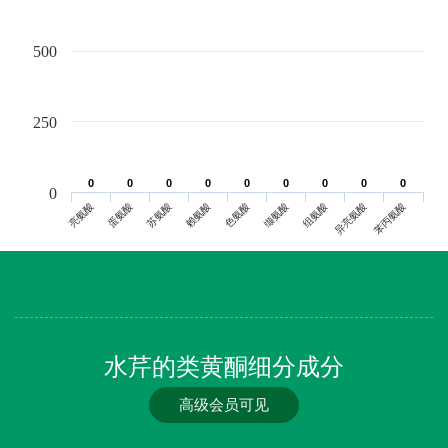
500
250
0
0
0
0
0
0
0
0
0
0
0
0
0
0
0
0
0
0
0
亮氨酸
蛋氨酸
苏氨酸
赖氨酸
色氨酸
缬氨酸
组氨酸
异亮氨酸
苯丙氨酸
水芹的类黄酮细分成分
高级会员可见