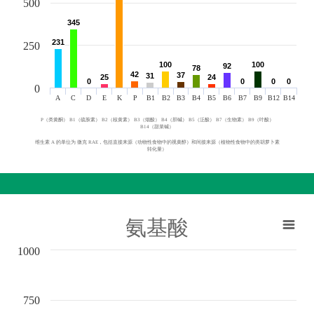
500
345
345
231
231
250
100
100
100
100
92
92
78
78
42
42
37
37
31
31
25
25
24
24
0
0
0
0
0
0
0
0
0
A
C
D
E
K
P
B1
B2
B3
B4
B5
B6
B7
B9
B12
B14
P（类黄酮） B1（硫胺素） B2（核黄素） B3（烟酸） B4（胆碱） B5（泛酸） B7（生物素） B9（叶酸）
B14（甜菜碱）
维生素 A 的单位为 微克 RAE，包括直接来源（动物性食物中的视黄醇）和间接来源（植物性食物中的类胡萝卜素
转化量）
氨基酸
1000
750