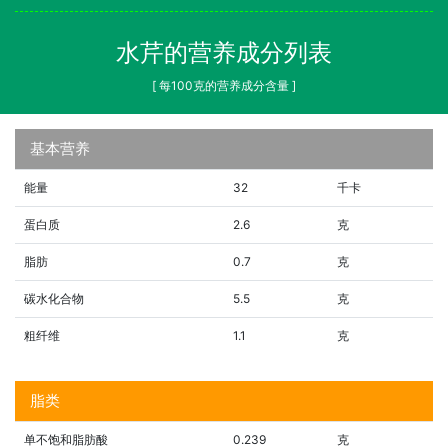
水芹的营养成分列表
[ 每100克的营养成分含量 ]
基本营养
能量
32
千卡
蛋白质
2.6
克
脂肪
0.7
克
碳水化合物
5.5
克
粗纤维
1.1
克
脂类
单不饱和脂肪酸
0.239
克