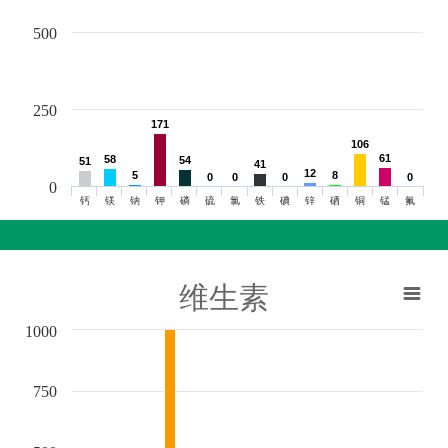
500
250
171
171
106
106
61
61
58
58
54
54
51
51
41
41
12
12
5
5
8
8
0
0
0
0
0
0
0
0
0
钙
镁
钠
钾
磷
硫
氯
铁
碘
锌
硒
铜
锰
氟
维生素
1000
750