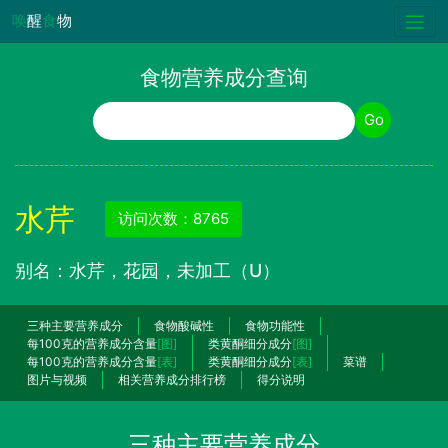
唤
醒
食
物
食物营养成分查询
食物名称
Go
水芹
访问次数：8765
别名：水芹，花园，未加工（U）
三种主要营养成分
食物酸碱性
食物功能性
每100克的营养成分含量
[图]
类黄酮细分成分
[图]
每100克的营养成分含量
[表]
类黄酮细分成分
[表]
菜谱
图片与视频
相关营养成分排行榜
得分说明
三种主要营养成分