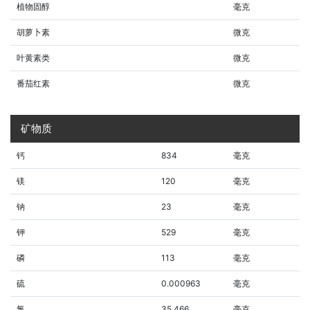
植物固醇
毫克
胡萝卜素
微克
叶黄素类
微克
番茄红素
微克
矿物质
钙
834
毫克
镁
120
毫克
钠
23
毫克
钾
529
毫克
磷
113
毫克
硫
0.000963
毫克
氯
35.466
毫克