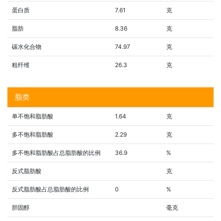
蛋白质
7.61
克
脂肪
8.36
克
碳水化合物
74.97
克
粗纤维
26.3
克
脂类
单不饱和脂肪酸
1.64
克
多不饱和脂肪酸
2.29
克
多不饱和脂肪酸占总脂肪酸的比例
36.9
%
反式脂肪酸
克
反式脂肪酸占总脂肪酸的比例
0
%
胆固醇
毫克