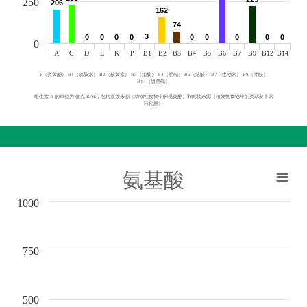
250
206
206
162
162
74
74
3
3
0
0
0
0
0
0
0
0
0
0
0
0
0
0
0
0
0
0
0
A
C
D
E
K
P
B1
B2
B3
B4
B5
B6
B7
B9
B12
B14
P（类黄酮） B1（硫胺素） B2（核黄素） B3（烟酸） B4（胆碱） B5（泛酸） B7（生物素） B9（叶酸）
B14（甜菜碱）
维生素 A 的单位为 微克 RAE，包括直接来源（动物性食物中的视黄醇）和间接来源（植物性食物中的类胡萝卜素
转化量）
氨基酸
1000
750
500