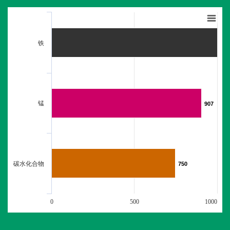
铁
锰
907
907
碳水化合物
750
750
0
500
1000