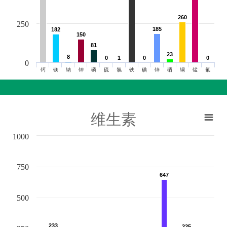
260
260
250
185
185
182
182
150
150
81
81
23
23
8
8
0
0
1
1
0
0
0
0
0
钙
镁
钠
钾
磷
硫
氯
铁
碘
锌
硒
铜
锰
氟
维生素
1000
750
647
647
500
233
233
225
225