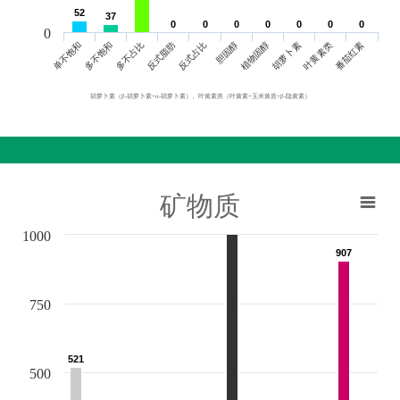
52
52
37
37
0
0
0
0
0
0
0
0
0
0
0
0
0
0
0
单不饱和
胆固醇
反式脂肪
叶黄素类
多不饱和
植物固醇
反式占比
番茄红素
多不占比
胡萝卜素
胡萝卜素（β-胡萝卜素+α-胡萝卜素）、叶黄素类（叶黄素+玉米黄质+β-隐黄素）
矿物质
1000
907
907
750
521
521
500