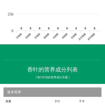
250
0
0
0
0
0
0
0
0
0
0
0
0
0
0
0
0
0
0
0
亮氨酸
蛋氨酸
苏氨酸
赖氨酸
色氨酸
缬氨酸
组氨酸
异亮氨酸
苯丙氨酸
香叶的营养成分列表
[ 每100克的营养成分含量 ]
基本营养
能量
313
千卡