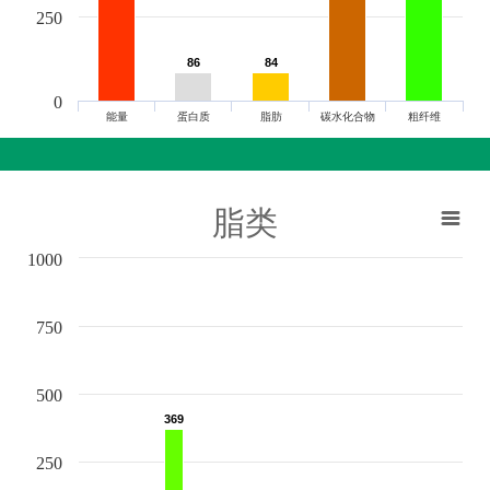
250
86
86
84
84
0
能量
蛋白质
脂肪
碳水化合物
粗纤维
脂类
1000
750
500
369
369
250