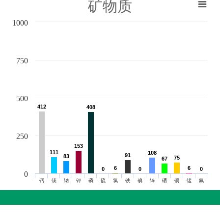
矿物质
1000
750
500
412
412
408
408
250
153
153
111
111
108
108
91
91
83
83
75
75
67
67
6
6
6
6
0
0
0
0
0
0
0
钙
镁
钠
钾
磷
硫
氯
铁
碘
锌
硒
铜
锰
氟