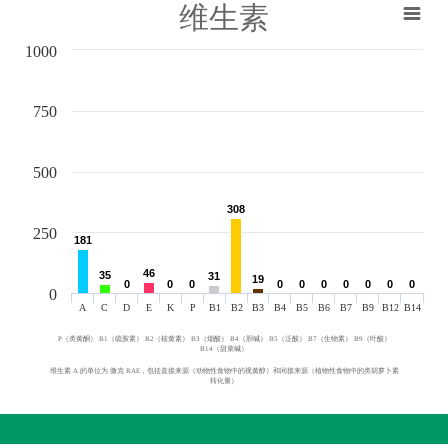
维生素
1000
750
500
308
308
250
181
181
46
46
35
35
31
31
19
19
0
0
0
0
0
0
0
0
0
0
0
0
0
0
0
0
0
0
0
0
0
A
C
D
E
K
P
B1
B2
B3
B4
B5
B6
B7
B9
B12
B14
P（类黄酮） B1（硫胺素） B2（核黄素） B3（烟酸） B4（胆碱） B5（泛酸） B7（生物素） B9（叶酸）
B14（甜菜碱）
维生素 A 的单位为 微克 RAE，包括直接来源（动物性食物中的视黄醇）和间接来源（植物性食物中的类胡萝卜素
转化量）