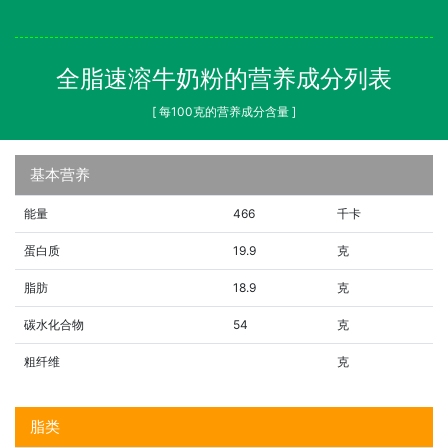
全脂速溶牛奶粉的营养成分列表
[ 每100克的营养成分含量 ]
基本营养
能量
466
千卡
蛋白质
19.9
克
脂肪
18.9
克
碳水化合物
54
克
粗纤维
克
脂类