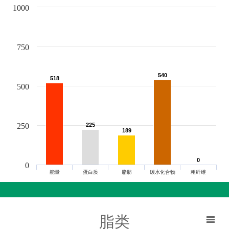
1000
750
540
540
518
518
500
250
225
225
189
189
0
0
0
能量
蛋白质
脂肪
碳水化合物
粗纤维
脂类