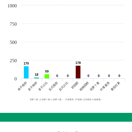
1000
750
500
250
178
178
170
170
59
59
18
18
0
0
0
0
0
0
0
0
0
0
0
0
0
单不饱和
胆固醇
反式脂肪
叶黄素类
多不饱和
植物固醇
反式占比
番茄红素
多不占比
胡萝卜素
胡萝卜素（β-胡萝卜素+α-胡萝卜素）、叶黄素类（叶黄素+玉米黄质+β-隐黄素）