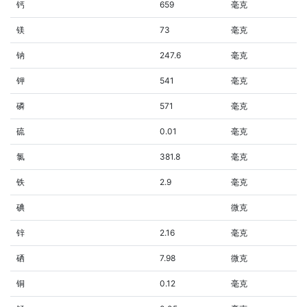
钙
659
毫克
镁
73
毫克
钠
247.6
毫克
钾
541
毫克
磷
571
毫克
硫
0.01
毫克
氯
381.8
毫克
铁
2.9
毫克
碘
微克
锌
2.16
毫克
硒
7.98
微克
铜
0.12
毫克