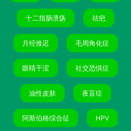
十二指肠溃疡
祛疤
月经推迟
毛周角化症
眼睛干涩
社交恐惧症
油性皮肤
夜盲症
阿斯伯格综合征
HPV