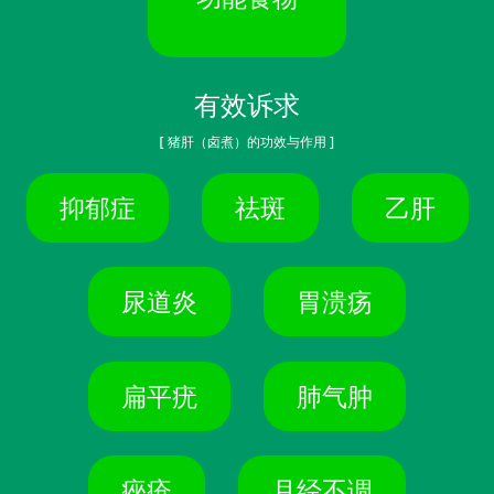
有效诉求
[ 猪肝（卤煮）的功效与作用 ]
抑郁症
祛斑
乙肝
尿道炎
胃溃疡
扁平疣
肺气肿
痤疮
月经不调