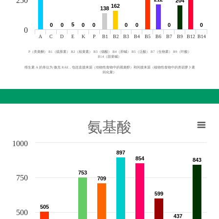
250
204
204
162
162
138
138
5
5
0
0
0
0
0
0
0
0
0
0
0
0
0
0
0
0
0
A
C
D
E
K
P
B1
B2
B3
B4
B5
B6
B7
B9
B12
B14
P（类黄酮） B1（硫胺素） B2（核黄素） B3（烟酸） B4（胆碱） B5（泛酸） B7（生物素） B9（叶酸）
B14（甜菜碱）
维生素 A 的单位为 微克 RAE，包括直接来源（动物性食物中的视黄醇）和间接来源（植物性食物中的类胡萝卜素
转化量）
氨基酸
1000
897
897
854
854
843
843
753
753
750
709
709
599
599
505
505
500
437
437