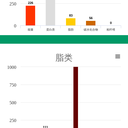
226
226
250
83
83
56
56
0
0
0
能量
蛋白质
脂肪
碳水化合物
粗纤维
脂类
1000
750
500
250
111
111