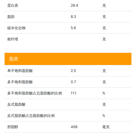
蛋白质
26.4
克
脂肪
8.3
克
碳水化合物
5.6
克
粗纤维
克
脂类
单不饱和脂肪酸
2.5
克
多不饱和脂肪酸
0.7
克
多不饱和脂肪酸占总脂肪酸的比例
11.1
%
反式脂肪酸
克
反式脂肪酸占总脂肪酸的比例
%
胆固醇
469
毫克