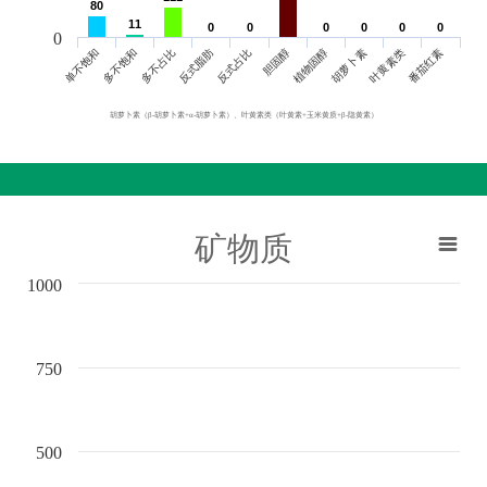
80
80
11
11
0
0
0
0
0
0
0
0
0
0
0
0
0
单不饱和
胆固醇
反式脂肪
叶黄素类
多不饱和
植物固醇
反式占比
番茄红素
多不占比
胡萝卜素
胡萝卜素（β-胡萝卜素+α-胡萝卜素）、叶黄素类（叶黄素+玉米黄质+β-隐黄素）
矿物质
1000
750
500