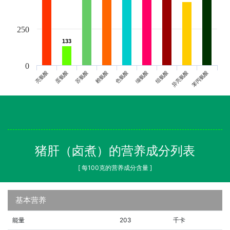
250
133
133
0
亮氨酸
蛋氨酸
苏氨酸
赖氨酸
色氨酸
缬氨酸
组氨酸
异亮氨酸
苯丙氨酸
猪肝（卤煮）的营养成分列表
[ 每100克的营养成分含量 ]
基本营养
能量
203
千卡