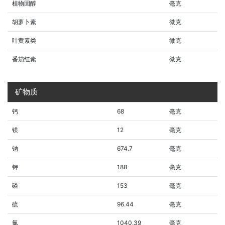
植物固醇
毫克
胡萝卜素
微克
叶黄素类
微克
番茄红素
微克
矿物质
钙
68
毫克
镁
12
毫克
钠
674.7
毫克
钾
188
毫克
磷
153
毫克
硫
96.44
毫克
氯
1040.39
毫克