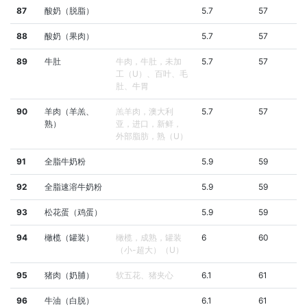
87
酸奶（脱脂）
5.7
57
88
酸奶（果肉）
5.7
57
89
牛肚
牛肉，牛肚，未加
5.7
57
工（U）、百叶、毛
肚、牛胃
90
羊肉（羊羔、
羔羊肉，澳大利
5.7
57
熟）
亚，进口，新鲜，
外部脂肪，熟（U）
91
全脂牛奶粉
5.9
59
92
全脂速溶牛奶粉
5.9
59
93
松花蛋（鸡蛋）
5.9
59
94
橄榄（罐装）
橄榄，成熟，罐装
6
60
（小-超大）（U）
95
猪肉（奶脯）
软五花、猪夹心
6.1
61
96
牛油（白脱）
6.1
61