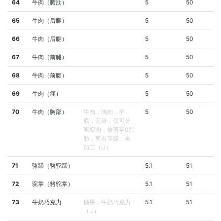
64
牛肉（腑肋）
5
50
65
牛肉（后腿）
5
50
66
牛肉（后腱）
5
50
67
牛肉（前腿）
5
50
68
牛肉（前腱）
5
50
69
牛肉（瘦）
5
50
70
牛肉（胸部）
牛肉，胸肉，平
5
50
底，无骨，仅可分
离瘦肉，修剪至0脂
肪，所有等级，未
加工（U）
71
骆蹄（骆驼蹄）
5.1
51
72
驼掌（骆驼掌）
5.1
51
73
牛奶巧克力
糖果，牛奶巧克力
5.1
51
（U）