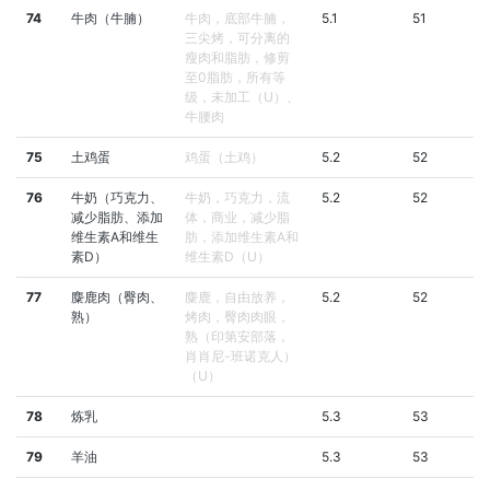
74
牛肉（牛腩）
牛肉，底部牛腩，
5.1
51
三尖烤，可分离的
瘦肉和脂肪，修剪
至0脂肪，所有等
级，未加工（U）、
牛腰肉
75
土鸡蛋
鸡蛋（土鸡）
5.2
52
76
牛奶（巧克力、
牛奶，巧克力，流
5.2
52
减少脂肪、添加
体，商业，减少脂
维生素A和维生
肪，添加维生素A和
素D）
维生素D（U）
77
麋鹿肉（臀肉、
麋鹿，自由放养，
5.2
52
熟）
烤肉，臀肉肉眼，
熟（印第安部落，
肖肖尼-班诺克人）
（U）
78
炼乳
5.3
53
79
羊油
5.3
53