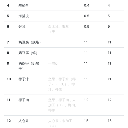
4
酸酪蛋
0.4
4
5
海蜇皮
0.5
5
6
银耳
白木耳、银耳
0.9
9
（干）
7
奶豆腐（脱脂）
1.1
11
8
奶豆腐（鲜）
1.1
11
9
奶疙瘩（奶酪
干酸奶
1.1
11
干）
10
椰子汁
坚果，椰子水（椰
1.1
11
子汁）（U）、椰
汁、椰浆
11
椰子肉
坚果，椰子肉，未
1.2
12
加工（U）、椰肉、
椰蓉
12
人心果
人心果，未加工
1.5
15
（U）