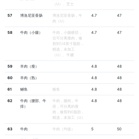
（U）、芝士
57
博洛尼亚香肠
博洛尼亚香肠，牛
4.7
47
肉（U）
58
牛肉（小腿）
牛肉，小腿横切，
4.7
47
仅可分离瘦肉，修
剪到1/4英寸脂肪，
精选，未加工
（U）、牛腱
59
羊肉（瘦）
4.8
48
60
羊肉（熟）
4.8
48
61
鳡鱼
猴鱼
4.8
48
62
牛肉（腰部、牛
牛肉，腰肉，牛
4.8
48
排）
排，可分离的瘦
肉，修剪到0脂肪，
精选，未加工（U）
63
牛肉
牛肉（均值）
5
50