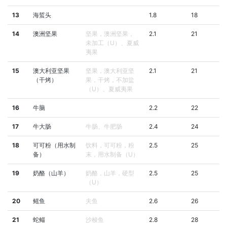
13
海蜇头
1.8
18
14
澳洲坚果
坚果，澳洲坚果，
2.1
21
未加工（U）、夏威
夷果
15
澳大利亚坚果
坚果，澳大利亚坚
2.1
21
（干烤）
果，干烤，不加盐
（U）、夏威夷果
16
牛脑
2.2
22
17
牛大肠
牛肠、牛肥肠
2.4
24
18
可可粉（用水制
饮料，可可粉，粉
2.5
25
备）
末，用水制备（U）
19
奶酪（山羊）
奶酪，山羊，硬型
2.5
25
（U）
20
鳐鱼
夫鱼
2.6
26
21
蛇鲻
沙梭鱼
2.8
28