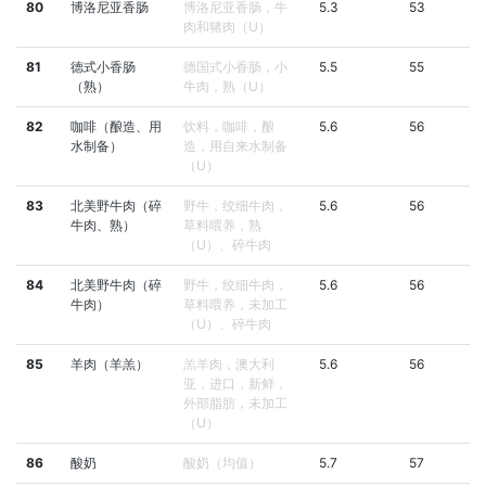
80
博洛尼亚香肠
博洛尼亚香肠，牛
5.3
53
肉和猪肉（U）
81
德式小香肠
德国式小香肠，小
5.5
55
（熟）
牛肉，熟（U）
82
咖啡（酿造、用
饮料，咖啡，酿
5.6
56
水制备）
造，用自来水制备
（U）
83
北美野牛肉（碎
野牛，绞细牛肉，
5.6
56
牛肉、熟）
草料喂养，熟
（U）、碎牛肉
84
北美野牛肉（碎
野牛，绞细牛肉，
5.6
56
牛肉）
草料喂养，未加工
（U）、碎牛肉
85
羊肉（羊羔）
羔羊肉，澳大利
5.6
56
亚，进口，新鲜，
外部脂肪，未加工
（U）
86
酸奶
酸奶（均值）
5.7
57