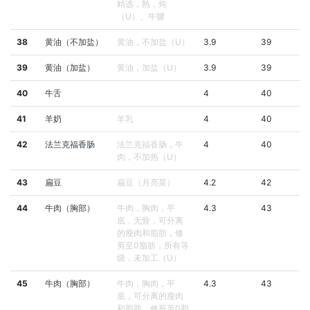
精选，熟，炖
（U）、牛腱
38
黄油（不加盐）
黄油，不加盐（U）
3.9
39
39
黄油（加盐）
黄油，加盐（U）
3.9
39
40
牛舌
4
40
41
羊奶
羊乳
4
40
42
法兰克福香肠
法兰克福香肠，牛
4
40
肉，不加热（U）
43
扁豆
扁豆（月亮菜）
4.2
42
44
牛肉（胸部）
牛肉，胸肉，平
4.3
43
底，无骨，可分离
的瘦肉和脂肪，修
剪至0脂肪，所有等
级，未加工（U）
45
牛肉（胸部）
牛肉，胸肉，平
4.3
43
底，可分离的瘦肉
和脂肪，修剪至0脂