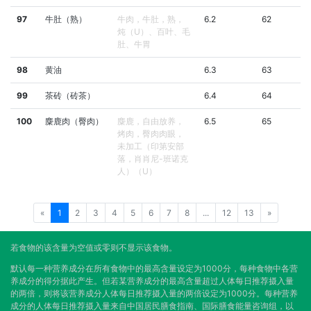
97
牛肚（熟）
牛肉，牛肚，熟，
6.2
62
炖（U）、百叶、毛
肚、牛胃
98
黄油
6.3
63
99
茶砖（砖茶）
6.4
64
100
麋鹿肉（臀肉）
麋鹿，自由放养，
6.5
65
烤肉，臀肉肉眼，
未加工（印第安部
落，肖肖尼-班诺克
人）（U）
«
1
2
3
4
5
6
7
8
...
12
13
»
若食物的该含量为空值或零则不显示该食物。
默认每一种营养成分在所有食物中的最高含量设定为1000分，每种食物中各营
养成分的得分据此产生。但若某营养成分的最高含量超过人体每日推荐摄入量
的两倍，则将该营养成分人体每日推荐摄入量的两倍设定为1000分。每种营养
成分的人体每日推荐摄入量来自中国居民膳食指南、国际膳食能量咨询组，以