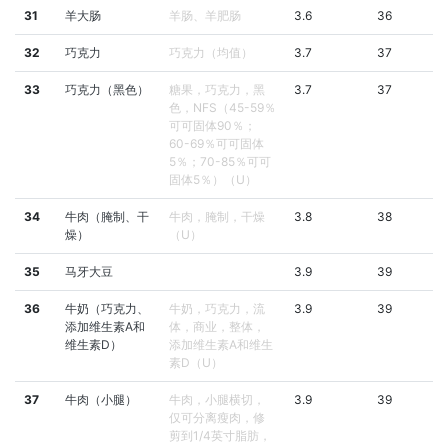
31
羊大肠
羊肠、羊肥肠
3.6
36
32
巧克力
巧克力（均值）
3.7
37
33
巧克力（黑色）
糖果，巧克力，黑
3.7
37
色，NFS（45-59％
可可固体90％；
60-69％可可固体
5％；70-85％可可
固体5％）（U）
34
牛肉（腌制、干
牛肉，腌制，干燥
3.8
38
燥）
（U）
35
马牙大豆
3.9
39
36
牛奶（巧克力、
牛奶，巧克力，流
3.9
39
添加维生素A和
体，商业，整体，
维生素D）
添加维生素A和维生
素D（U）
37
牛肉（小腿）
牛肉，小腿横切，
3.9
39
仅可分离瘦肉，修
剪到1/4英寸脂肪，