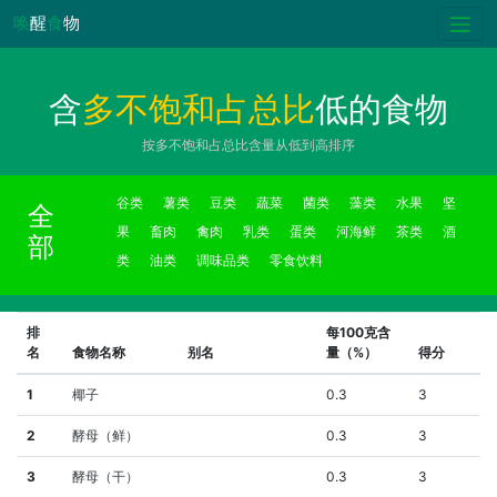
唤
醒
食
物
含
多不饱和占总比
低的食物
按多不饱和占总比含量从低到高排序
谷类
薯类
豆类
蔬菜
菌类
藻类
水果
坚
全
果
畜肉
禽肉
乳类
蛋类
河海鲜
茶类
酒
部
类
油类
调味品类
零食饮料
排
每100克含
名
食物名称
别名
量（%）
得分
1
椰子
0.3
3
2
酵母（鲜）
0.3
3
3
酵母（干）
0.3
3