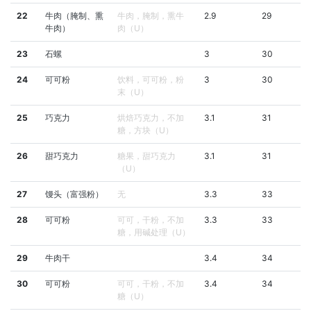
22
牛肉（腌制、熏
牛肉，腌制，熏牛
2.9
29
牛肉）
肉（U）
23
石螺
3
30
24
可可粉
饮料，可可粉，粉
3
30
末（U）
25
巧克力
烘焙巧克力，不加
3.1
31
糖，方块（U）
26
甜巧克力
糖果，甜巧克力
3.1
31
（U）
27
馒头（富强粉）
无
3.3
33
28
可可粉
可可，干粉，不加
3.3
33
糖，用碱处理（U）
29
牛肉干
3.4
34
30
可可粉
可可，干粉，不加
3.4
34
糖（U）