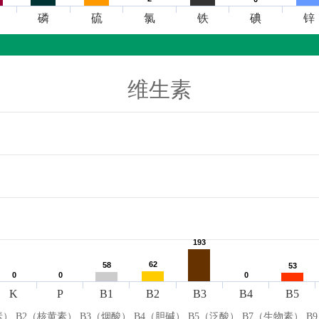
磷
硫
氯
铁
碘
锌
维生素
193
193
62
62
58
58
53
53
0
0
0
0
0
0
K
P
B1
B2
B3
B4
B5
） B2（核黄素） B3（烟酸） B4（胆碱） B5（泛酸） B7（生物素） B