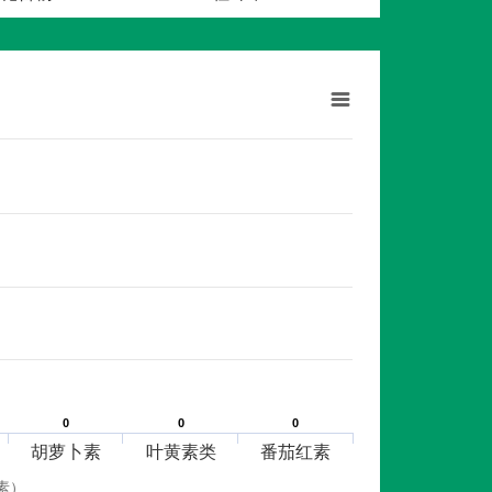
0
0
0
0
0
0
胡萝卜素
叶黄素类
番茄红素
素）