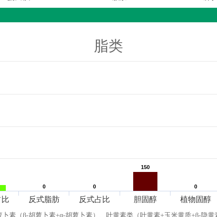
脂类
150
150
0
0
0
0
0
0
占比
反式脂肪
反式占比
胆固醇
植物固醇
萝卜素（β-胡萝卜素+α-胡萝卜素）、叶黄素类（叶黄素+玉米黄质+β-隐黄