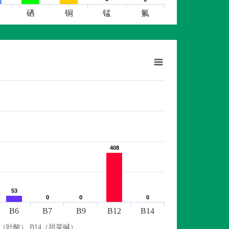
硒
铜
锰
氟
408
408
53
53
0
0
0
0
0
0
B6
B7
B9
B12
B14
9（叶酸） B14（甜菜碱）