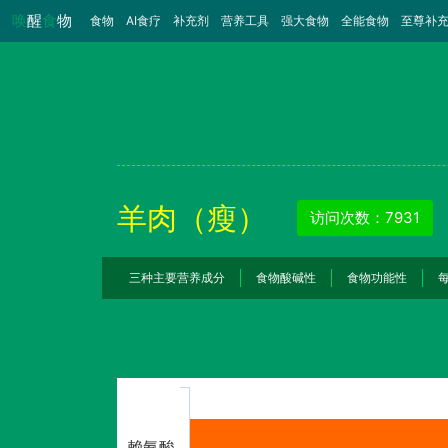
唤
醒
食
物
食物
（当前）
AI食疗
补充剂
营养工具
强大食物
全能食物
至尊补
羊肉（瘦）
访问次数：7931
三种主要营养成分
食物酸碱性
食物功能性
赖氨酸