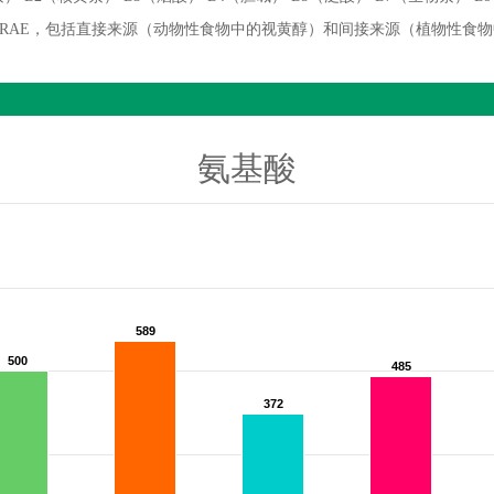
微克 RAE，包括直接来源（动物性食物中的视黄醇）和间接来源（植物性食
氨基酸
589
589
500
500
485
485
372
372