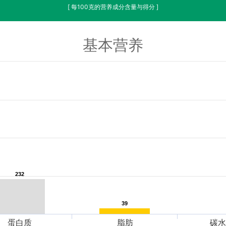
[ 每100克的营养成分含量与得分 ]
基本营养
232
232
39
39
蛋白质
脂肪
碳水