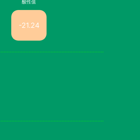
酸性值
-21.24