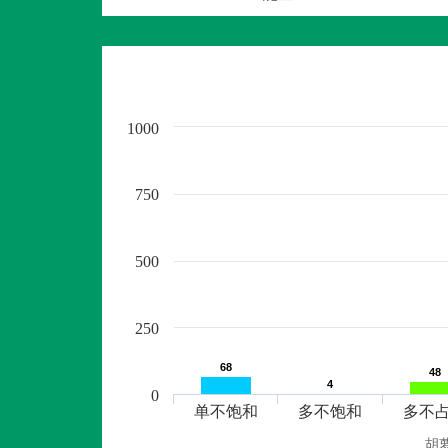
1000
750
500
250
68
68
48
48
4
4
0
单不饱和
多不饱和
多不
胡