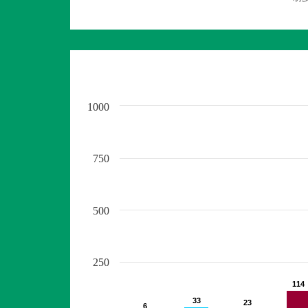
1000
750
500
250
114
114
33
33
23
23
6
6