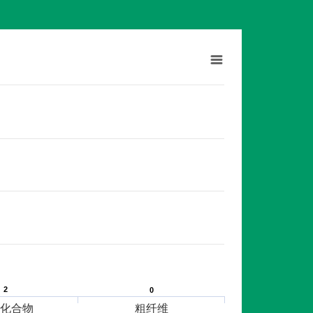
2
2
0
0
化合物
粗纤维