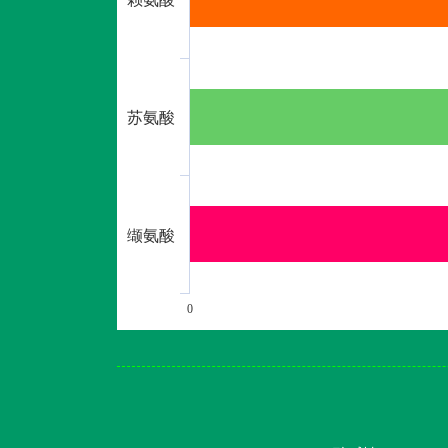
苏氨酸
缬氨酸
0