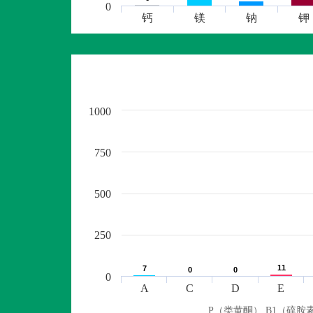
0
钙
镁
钠
钾
1000
750
500
250
11
11
7
7
0
0
0
0
0
A
C
D
E
P（类黄酮） B1（硫胺素