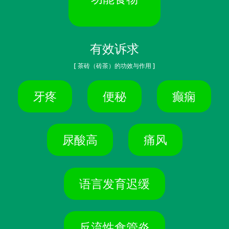
有效诉求
[ 茶砖（砖茶）的功效与作用 ]
牙疼
便秘
癫痫
尿酸高
痛风
语言发育迟缓
反流性食管炎