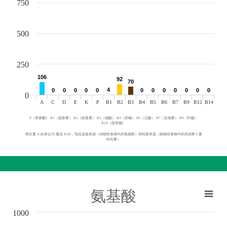
750
500
250
106
106
92
92
70
70
4
4
0
0
0
0
0
0
0
0
0
0
0
0
0
0
0
0
0
0
0
0
0
0
0
0
0
A
C
D
E
K
P
B1
B2
B3
B4
B5
B6
B7
B9
B12
B14
P（类黄酮） B1（硫胺素） B2（核黄素） B3（烟酸） B4（胆碱） B5（泛酸） B7（生物素） B9（叶酸）
B14（甜菜碱）
维生素 A 的单位为 微克 RAE，包括直接来源（动物性食物中的视黄醇）和间接来源（植物性食物中的类胡萝卜素
转化量）
氨基酸
1000