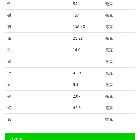
钾
844
毫克
磷
157
毫克
硫
108.45
毫克
氯
23.28
毫克
铁
14.9
毫克
碘
微克
锌
4.38
毫克
硒
9.4
微克
铜
2.07
毫克
锰
46.5
毫克
氟
微克
维生素