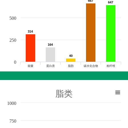
667
667
647
647
500
314
314
250
164
164
40
40
0
能量
蛋白质
脂肪
碳水化合物
粗纤维
脂类
1000
750