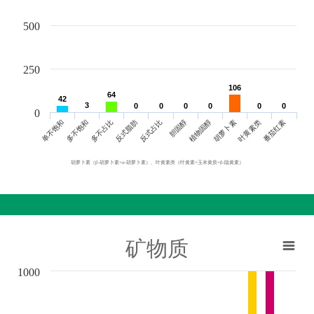
500
250
106
106
64
64
42
42
3
3
0
0
0
0
0
0
0
0
0
0
0
0
0
单不饱和
胆固醇
反式脂肪
叶黄素类
多不饱和
植物固醇
反式占比
番茄红素
多不占比
胡萝卜素
胡萝卜素（β-胡萝卜素+α-胡萝卜素）、叶黄素类（叶黄素+玉米黄质+β-隐黄素）
矿物质
1000