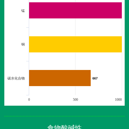
锰
铜
碳水化合物
667
667
0
500
1000
食物酸碱性