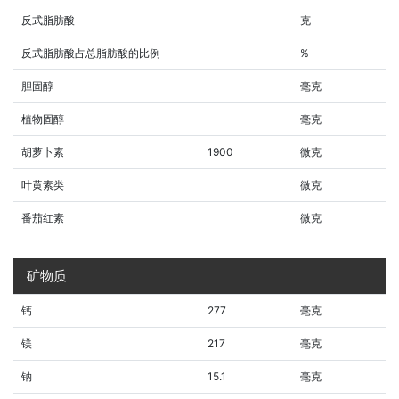
反式脂肪酸
克
反式脂肪酸占总脂肪酸的比例
%
胆固醇
毫克
植物固醇
毫克
胡萝卜素
1900
微克
叶黄素类
微克
番茄红素
微克
矿物质
钙
277
毫克
镁
217
毫克
钠
15.1
毫克