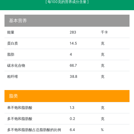
[ 每100克的营养成分含量 ]
基本营养
能量
283
千卡
蛋白质
14.5
克
脂肪
4
克
碳水化合物
66.7
克
粗纤维
38.8
克
脂类
单不饱和脂肪酸
1.3
克
多不饱和脂肪酸
0.2
克
多不饱和脂肪酸占总脂肪酸的比例
6.4
%