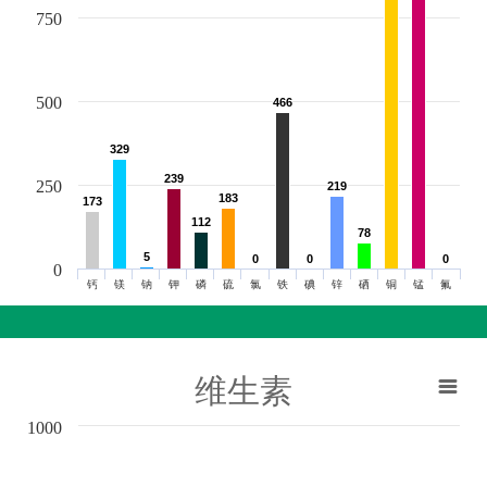
750
500
466
466
329
329
239
239
250
219
219
183
183
173
173
112
112
78
78
5
5
0
0
0
0
0
0
0
钙
镁
钠
钾
磷
硫
氯
铁
碘
锌
硒
铜
锰
氟
维生素
1000