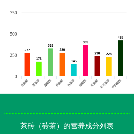
750
500
425
425
369
369
329
329
280
280
277
277
236
236
228
228
250
173
173
145
145
0
亮氨酸
蛋氨酸
苏氨酸
赖氨酸
色氨酸
缬氨酸
组氨酸
异亮氨酸
苯丙氨酸
茶砖（砖茶）的营养成分列表