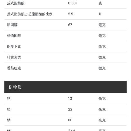
反式脂肪酸
0.501
克
反式脂肪酸占总脂肪酸的比例
5.5
%
胆固醇
67
毫克
植物固醇
毫克
胡萝卜素
微克
叶黄素类
微克
番茄红素
微克
矿物质
钙
13
毫克
镁
22
毫克
钠
80
毫克
钾
344
毫克