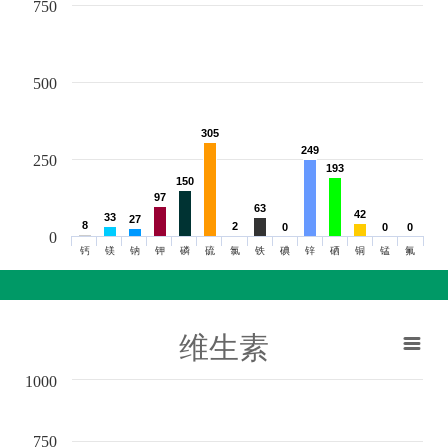
750
500
305
305
249
249
250
193
193
150
150
97
97
63
63
42
42
33
33
27
27
8
8
2
2
0
0
0
0
0
0
0
钙
镁
钠
钾
磷
硫
氯
铁
碘
锌
硒
铜
锰
氟
维生素
1000
750