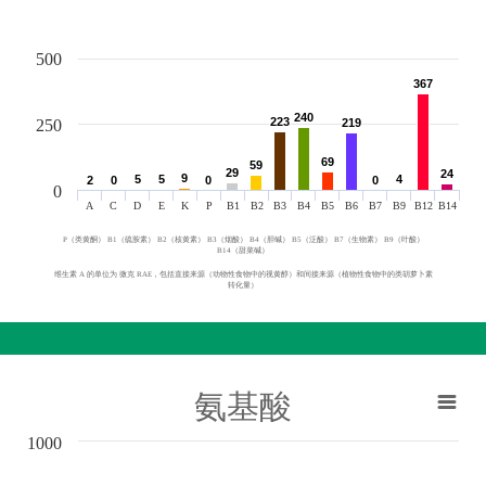
500
367
367
240
240
223
223
250
219
219
69
69
59
59
29
29
24
24
9
9
5
5
5
5
4
4
2
2
0
0
0
0
0
0
0
A
C
D
E
K
P
B1
B2
B3
B4
B5
B6
B7
B9
B12
B14
P（类黄酮） B1（硫胺素） B2（核黄素） B3（烟酸） B4（胆碱） B5（泛酸） B7（生物素） B9（叶酸）
B14（甜菜碱）
维生素 A 的单位为 微克 RAE，包括直接来源（动物性食物中的视黄醇）和间接来源（植物性食物中的类胡萝卜素
转化量）
氨基酸
1000