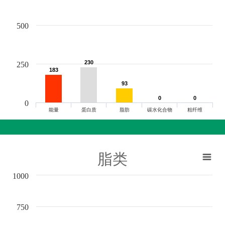
500
230
230
250
183
183
93
93
0
0
0
0
0
能量
蛋白质
脂肪
碳水化合物
粗纤维
脂类
1000
750