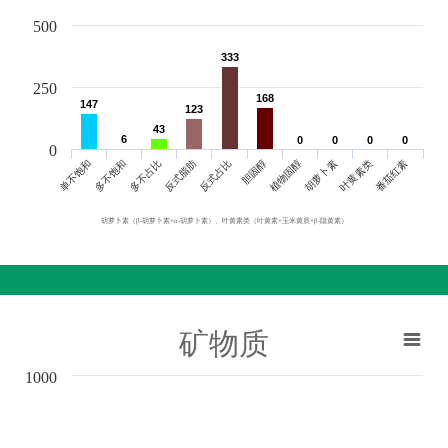
500
333
333
250
168
168
147
147
123
123
43
43
6
6
0
0
0
0
0
0
0
0
0
单不饱和
胆固醇
反式脂肪
叶黄素类
多不饱和
植物固醇
反式占比
番茄红素
多不占比
胡萝卜素
胡萝卜素（β-胡萝卜素+α-胡萝卜素）、叶黄素类（叶黄素+玉米黄质+β-隐黄素）
矿物质
1000