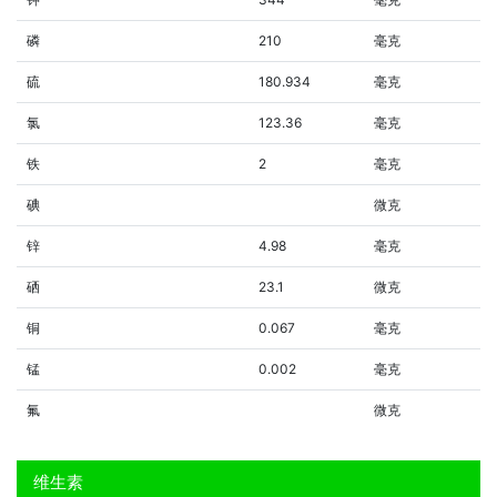
磷
210
毫克
硫
180.934
毫克
氯
123.36
毫克
铁
2
毫克
碘
微克
锌
4.98
毫克
硒
23.1
微克
铜
0.067
毫克
锰
0.002
毫克
氟
微克
维生素