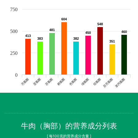
750
604
604
548
548
481
481
500
460
460
450
450
413
413
383
383
382
382
351
351
250
0
亮氨酸
蛋氨酸
苏氨酸
赖氨酸
色氨酸
缬氨酸
组氨酸
异亮氨酸
苯丙氨酸
牛肉（胸部）的营养成分列表
[ 每100克的营养成分含量 ]