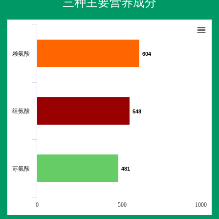
三种主要营养成分
赖氨酸
604
604
组氨酸
548
548
苏氨酸
481
481
0
500
1000