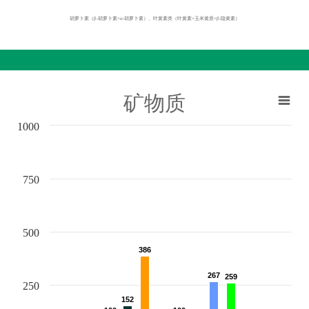
胡萝卜素（β-胡萝卜素+α-胡萝卜素）、叶黄素类（叶黄素+玉米黄质+β-隐黄素）
矿物质
1000
750
500
386
386
267
267
259
259
250
152
152