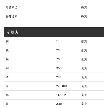
叶黄素类
微克
番茄红素
微克
矿物质
钙
14
毫克
镁
23
毫克
钠
76
毫克
钾
353
毫克
磷
213
毫克
硫
229.103
毫克
氯
117.192
毫克
铁
3.19
毫克