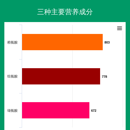
三种主要营养成分
赖氨酸
803
803
组氨酸
778
778
缬氨酸
672
672