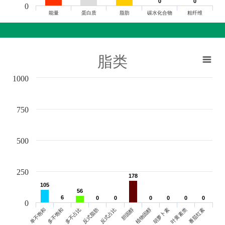
0
0
0
0
0
能量
蛋白质
脂肪
碳水化合物
粗纤维
脂类
1000
750
500
250
178
178
105
105
56
56
6
6
0
0
0
0
0
0
0
0
0
0
0
0
0
单不饱和
胆固醇
反式脂肪
叶黄素类
多不饱和
植物固醇
反式占比
番茄红素
多不占比
胡萝卜素