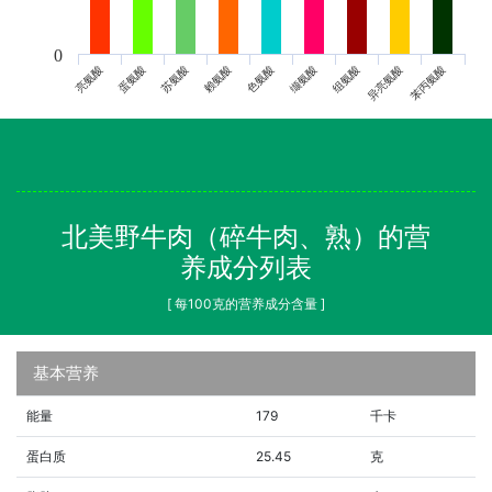
0
亮氨酸
蛋氨酸
苏氨酸
赖氨酸
色氨酸
缬氨酸
组氨酸
异亮氨酸
苯丙氨酸
北美野牛肉（碎牛肉、熟）的营
养成分列表
[ 每100克的营养成分含量 ]
基本营养
能量
179
千卡
蛋白质
25.45
克