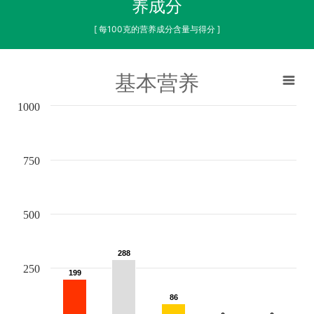
养成分
[ 每100克的营养成分含量与得分 ]
基本营养
1000
750
500
288
288
250
199
199
86
86