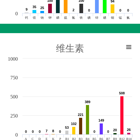
100
100
100
100
94
94
35
35
25
25
9
9
2
2
0
0
0
0
0
0
0
钙
镁
钠
钾
磷
硫
氯
铁
碘
锌
硒
铜
锰
氟
维生素
1000
750
508
508
500
389
389
221
221
250
149
149
102
102
53
53
26
26
20
20
7
7
8
8
0
0
0
0
0
0
0
0
0
0
0
0
0
A
C
D
E
K
P
B1
B2
B3
B4
B5
B6
B7
B9
B12
B14