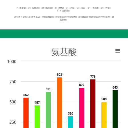
P（类黄酮） B1（硫胺素） B2（核黄素） B3（烟酸） B4（胆碱） B5（泛酸） B7（生物素） B9（叶酸）
B14（甜菜碱）
维生素 A 的单位为 微克 RAE，包括直接来源（动物性食物中的视黄醇）和间接来源（植物性食物中的类胡萝卜素
转化量）
氨基酸
1000
803
803
778
778
750
672
672
643
643
621
621
552
552
500
500
500
457
457
320
320
250