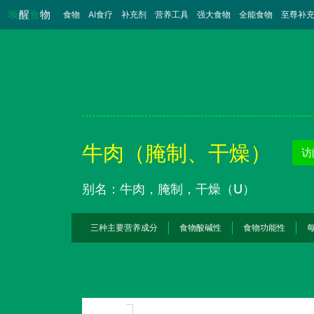
唤
醒
食
物
食物
（当前）
AI食疗
补充剂
营养工具
强大食物
全能食物
至尊补
牛肉（腌制、干燥）
访
别名：牛肉，腌制，干燥（U）
三种主要营养成分
食物酸碱性
食物功能性