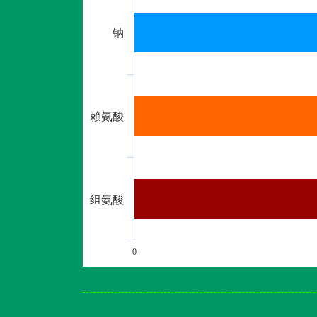
钠
赖氨酸
组氨酸
0