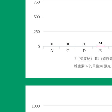
750
500
250
14
14
0
0
0
0
1
1
0
A
C
D
E
P（类黄酮） B1（硫胺素
维生素 A 的单位为 
1000