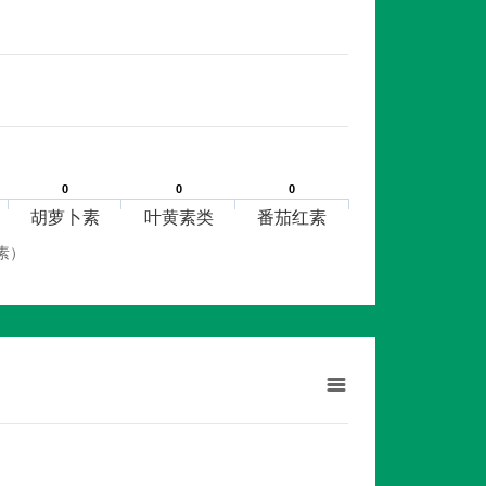
0
0
0
0
0
0
胡萝卜素
叶黄素类
番茄红素
素）