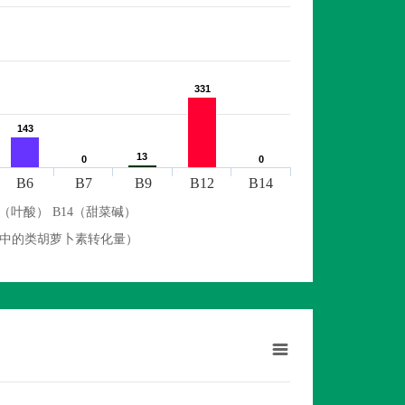
331
331
143
143
13
13
0
0
0
0
B6
B7
B9
B12
B14
9（叶酸） B14（甜菜碱）
物中的类胡萝卜素转化量）