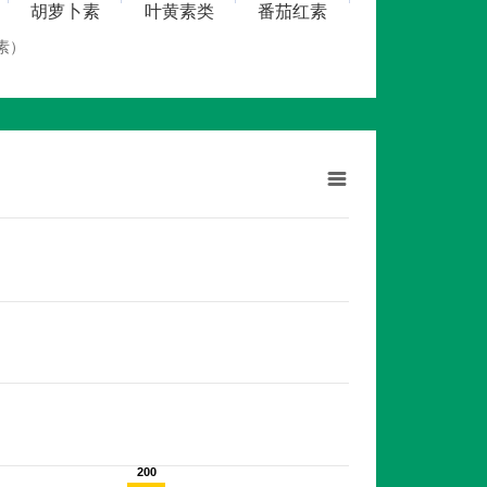
胡萝卜素
叶黄素类
番茄红素
素）
200
200