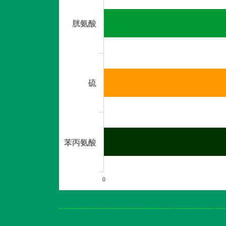
胱氨酸
硫
苯丙氨酸
0