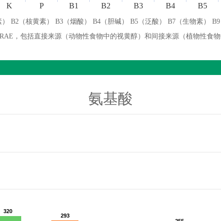
K
P
B1
B2
B3
B4
B5
） B2（核黄素） B3（烟酸） B4（胆碱） B5（泛酸） B7（生物素） B
微克 RAE，包括直接来源（动物性食物中的视黄醇）和间接来源（植物性食
氨基酸
320
320
293
293