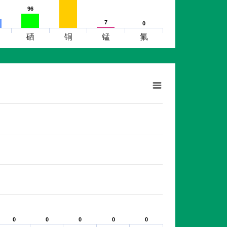
96
96
7
7
0
0
硒
铜
锰
氟
0
0
0
0
0
0
0
0
0
0