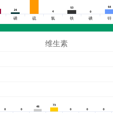
64
64
53
53
24
24
4
4
0
0
磷
硫
氯
铁
碘
锌
维生素
73
73
46
46
0
0
0
0
0
0
0
0
0
0