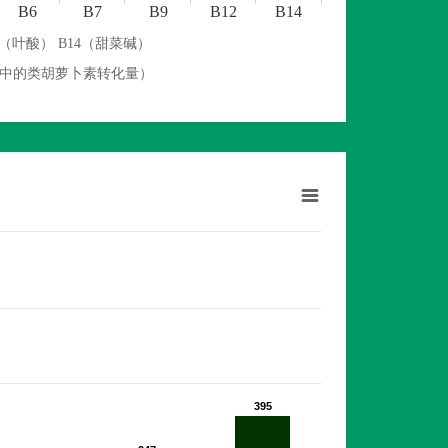
B6
B7
B9
B12
B14
9（叶酸） B14（甜菜碱）
物中的类胡萝卜素转化量）
395
395