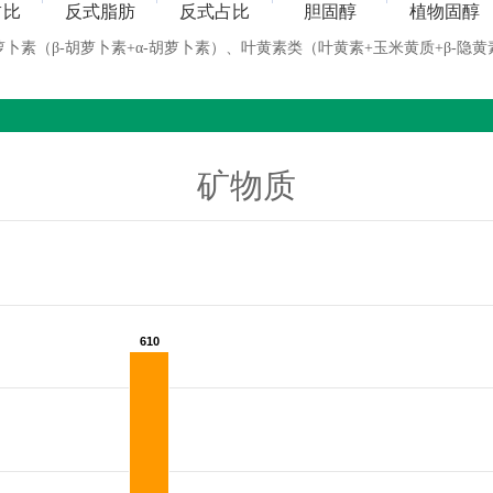
占比
反式脂肪
反式占比
胆固醇
植物固醇
萝卜素（β-胡萝卜素+α-胡萝卜素）、叶黄素类（叶黄素+玉米黄质+β-隐黄
矿物质
610
610