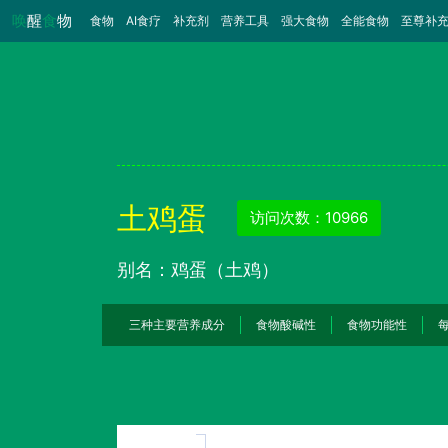
唤
醒
食
物
食物
（当前）
AI食疗
补充剂
营养工具
强大食物
全能食物
至尊补
土鸡蛋
访问次数：10966
别名：鸡蛋（土鸡）
三种主要营养成分
食物酸碱性
食物功能性