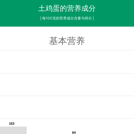
土鸡蛋的营养成分
[ 每100克的营养成分含量与得分 ]
基本营养
163
163
64
64