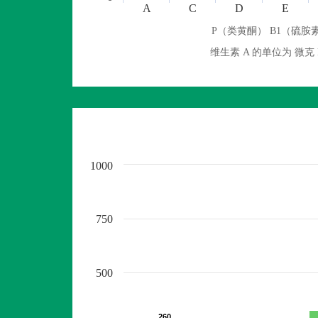
A
C
D
E
P（类黄酮） B1（硫胺素
维生素 A 的单位为 
1000
750
500
260
260