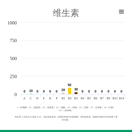
维生素
1000
750
500
250
92
92
30
30
19
19
10
10
0
0
0
0
0
0
0
0
0
0
0
0
0
0
0
0
0
0
0
0
0
0
0
0
0
A
C
D
E
K
P
B1
B2
B3
B4
B5
B6
B7
B9
B12
B14
P（类黄酮） B1（硫胺素） B2（核黄素） B3（烟酸） B4（胆碱） B5（泛酸） B7（生物素） B9（叶酸）
B14（甜菜碱）
维生素 A 的单位为 微克 RAE，包括直接来源（动物性食物中的视黄醇）和间接来源（植物性食物中的类胡萝卜素
转化量）