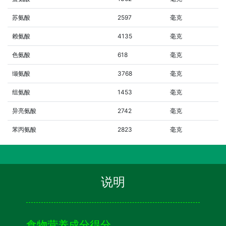
苏氨酸
2597
毫克
赖氨酸
4135
毫克
色氨酸
618
毫克
缬氨酸
3768
毫克
组氨酸
1453
毫克
异亮氨酸
2742
毫克
苯丙氨酸
2823
毫克
说明
食物营养成分得分