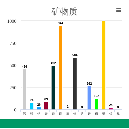
矿物质
1000
944
944
750
584
584
492
492
500
456
456
262
262
250
122
122
89
89
74
74
26
26
24
24
2
2
0
0
0
0
0
钙
镁
钠
钾
磷
硫
氯
铁
碘
锌
硒
铜
锰
氟