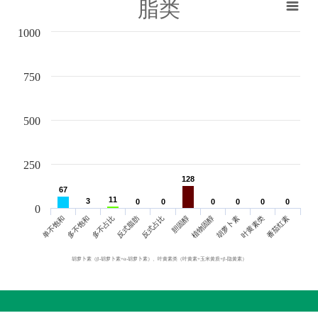
脂类
1000
750
500
250
128
128
67
67
11
11
3
3
0
0
0
0
0
0
0
0
0
0
0
0
0
单不饱和
胆固醇
反式脂肪
叶黄素类
多不饱和
植物固醇
反式占比
番茄红素
多不占比
胡萝卜素
胡萝卜素（β-胡萝卜素+α-胡萝卜素）、叶黄素类（叶黄素+玉米黄质+β-隐黄素）