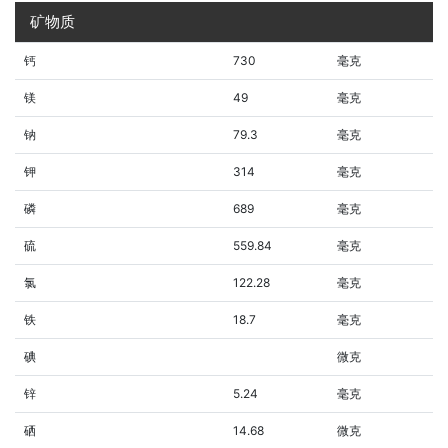
矿物质
钙
730
毫克
镁
49
毫克
钠
79.3
毫克
钾
314
毫克
磷
689
毫克
硫
559.84
毫克
氯
122.28
毫克
铁
18.7
毫克
碘
微克
锌
5.24
毫克
硒
14.68
微克