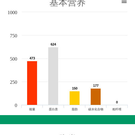
基本营养
1000
750
624
624
500
473
473
250
177
177
150
150
0
0
0
能量
蛋白质
脂肪
碳水化合物
粗纤维