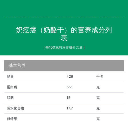
奶疙瘩（奶酪干）的营养成分列
表
[ 每100克的营养成分含量 ]
基本营养
能量
426
千卡
蛋白质
55.1
克
脂肪
15
克
碳水化合物
17.7
克
粗纤维
克