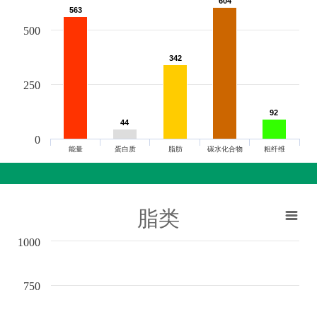
604
604
563
563
500
342
342
250
92
92
44
44
0
能量
蛋白质
脂肪
碳水化合物
粗纤维
脂类
1000
750