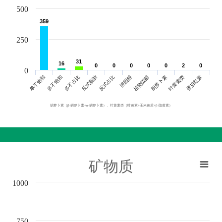
500
359
359
250
31
31
16
16
0
0
0
0
0
0
0
0
0
0
2
2
0
0
0
单不饱和
胆固醇
反式脂肪
叶黄素类
多不饱和
植物固醇
反式占比
番茄红素
多不占比
胡萝卜素
胡萝卜素（β-胡萝卜素+α-胡萝卜素）、叶黄素类（叶黄素+玉米黄质+β-隐黄素）
矿物质
1000
750