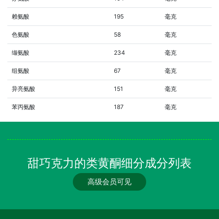
赖氨酸
195
毫克
色氨酸
58
毫克
缬氨酸
234
毫克
组氨酸
67
毫克
异亮氨酸
151
毫克
苯丙氨酸
187
毫克
甜巧克力的类黄酮细分成分列表
高级会员可见