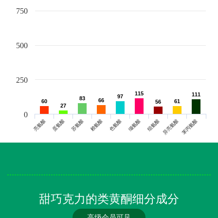
750
500
250
115
115
111
111
97
97
83
83
66
66
60
60
61
61
56
56
27
27
0
亮氨酸
蛋氨酸
苏氨酸
赖氨酸
色氨酸
缬氨酸
组氨酸
异亮氨酸
苯丙氨酸
甜巧克力的类黄酮细分成分
高级会员可见