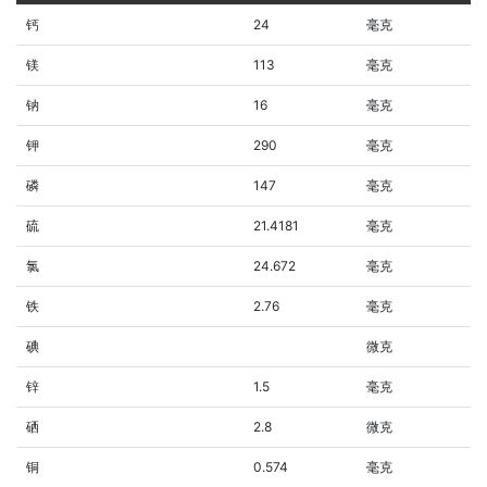
钙
24
毫克
镁
113
毫克
钠
16
毫克
钾
290
毫克
磷
147
毫克
硫
21.4181
毫克
氯
24.672
毫克
铁
2.76
毫克
碘
微克
锌
1.5
毫克
硒
2.8
微克
铜
0.574
毫克