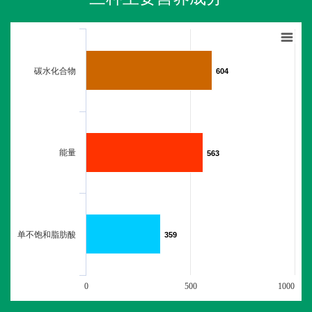
碳水化合物
604
604
能量
563
563
单不饱和脂肪酸
359
359
0
500
1000