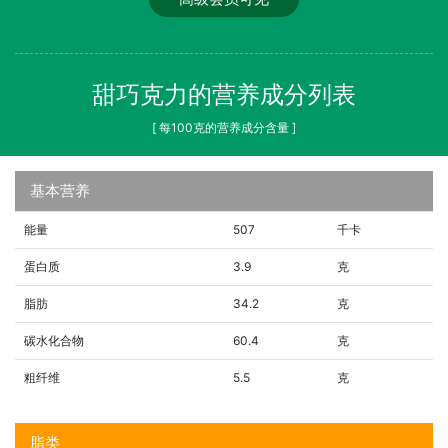
甜巧克力的营养成分列表
[ 每100克的营养成分含量 ]
基本营养
能量
507
千卡
蛋白质
3.9
克
脂肪
34.2
克
碳水化合物
60.4
克
粗纤维
5.5
克
脂类