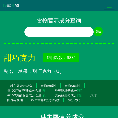
唤
醒
食
物
食物营养成分查询
食物名称
Go
甜巧克力
访问次数：6831
别名：糖果，甜巧克力（U）
三种主要营养成分
食物酸碱性
食物功能性
每100克的营养成分含量
[图]
类黄酮细分成分
[图]
每100克的营养成分含量
[表]
类黄酮细分成分
[表]
菜谱
图片与视频
相关营养成分排行榜
得分说明
三种主要营养成分