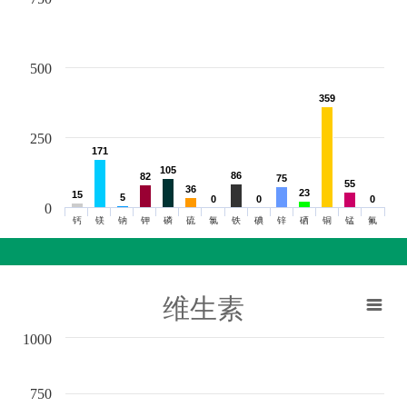
500
359
359
250
171
171
105
105
86
86
82
82
75
75
55
55
36
36
23
23
15
15
5
5
0
0
0
0
0
0
0
钙
镁
钠
钾
磷
硫
氯
铁
碘
锌
硒
铜
锰
氟
维生素
1000
750