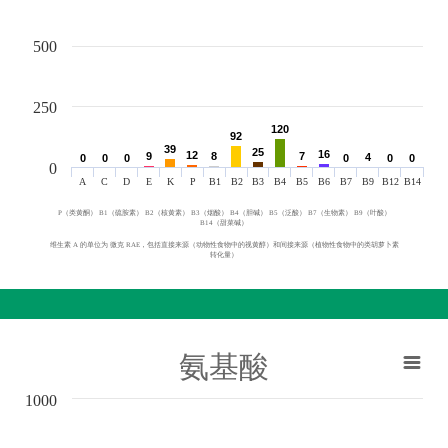
500
250
120
120
92
92
39
39
25
25
16
16
12
12
9
9
8
8
7
7
4
4
0
0
0
0
0
0
0
0
0
0
0
0
0
A
C
D
E
K
P
B1
B2
B3
B4
B5
B6
B7
B9
B12
B14
P（类黄酮） B1（硫胺素） B2（核黄素） B3（烟酸） B4（胆碱） B5（泛酸） B7（生物素） B9（叶酸）
B14（甜菜碱）
维生素 A 的单位为 微克 RAE，包括直接来源（动物性食物中的视黄醇）和间接来源（植物性食物中的类胡萝卜素
转化量）
氨基酸
1000