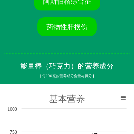
阿斯伯格综合征
药物性肝损伤
能量棒（巧克力）的营养成分
[ 每100克的营养成分含量与得分 ]
基本营养
1000
750
696
696