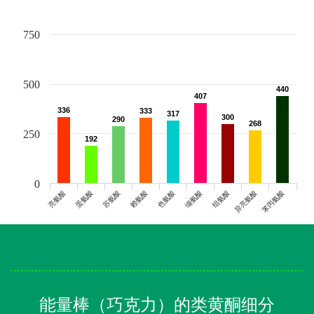
750
500
440
440
407
407
336
336
333
333
317
317
300
300
290
290
268
268
250
192
192
0
亮氨酸
蛋氨酸
苏氨酸
赖氨酸
色氨酸
缬氨酸
组氨酸
异亮氨酸
苯丙氨酸
能量棒（巧克力）的类黄酮细分