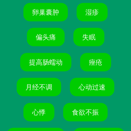
卵巢囊肿
湿疹
偏头痛
失眠
提高肠蠕动
痤疮
月经不调
心动过速
心悸
食欲不振