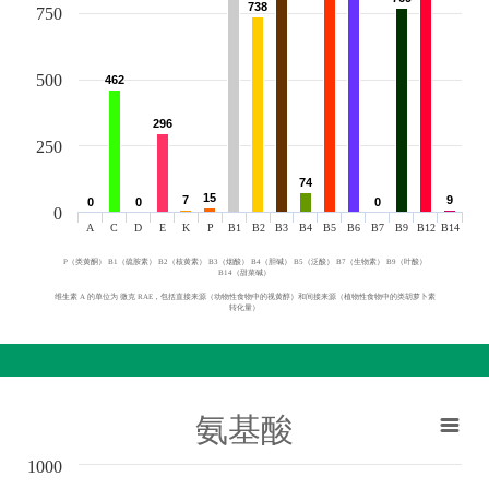
738
738
750
500
462
462
296
296
250
74
74
15
15
7
7
9
9
0
0
0
0
0
0
0
A
C
D
E
K
P
B1
B2
B3
B4
B5
B6
B7
B9
B12
B14
P（类黄酮） B1（硫胺素） B2（核黄素） B3（烟酸） B4（胆碱） B5（泛酸） B7（生物素） B9（叶酸）
B14（甜菜碱）
维生素 A 的单位为 微克 RAE，包括直接来源（动物性食物中的视黄醇）和间接来源（植物性食物中的类胡萝卜素
转化量）
氨基酸
1000