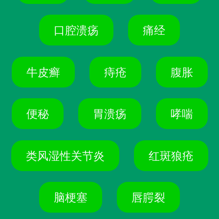
口腔溃疡
痛经
牛皮癣
痔疮
腹胀
便秘
胃溃疡
哮喘
类风湿性关节炎
红斑狼疮
脑梗塞
唇腭裂