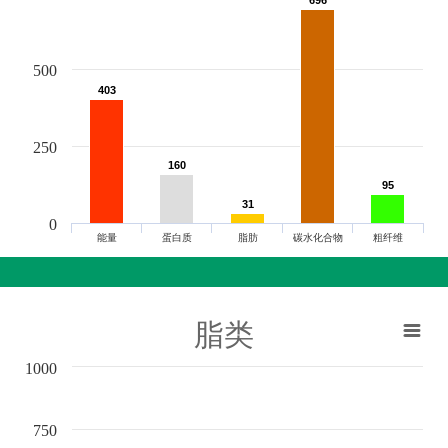
500
403
403
250
160
160
95
95
31
31
0
能量
蛋白质
脂肪
碳水化合物
粗纤维
脂类
1000
750