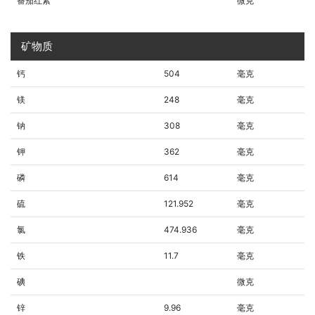
番茄红素
微克
矿物质
钙
504
毫克
镁
248
毫克
钠
308
毫克
钾
362
毫克
磷
614
毫克
硫
121.952
毫克
氯
474.936
毫克
铁
11.7
毫克
碘
微克
锌
9.96
毫克