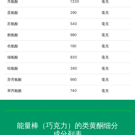
亮氨酸
1330
毫克
蛋氨酸
290
毫克
苏氨酸
540
毫克
赖氨酸
980
毫克
色氨酸
190
毫克
缬氨酸
830
毫克
组氨酸
360
毫克
异亮氨酸
660
毫克
苯丙氨酸
740
毫克
能量棒（巧克力）的类黄酮细分
成分列表