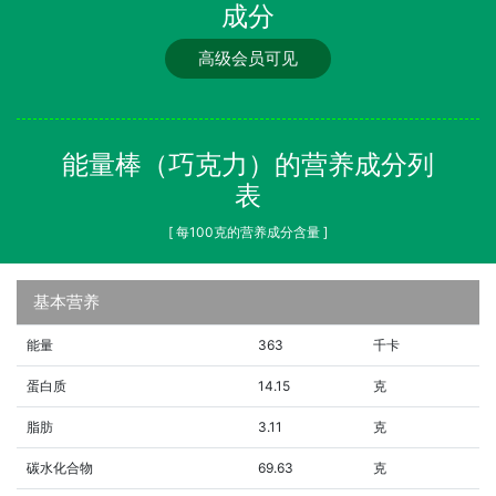
成分
高级会员可见
能量棒（巧克力）的营养成分列
表
[ 每100克的营养成分含量 ]
基本营养
能量
363
千卡
蛋白质
14.15
克
脂肪
3.11
克
碳水化合物
69.63
克