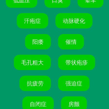
低血压
口臭
晕车
汗疱症
动脉硬化
阳痿
催情
毛孔粗大
带状疱疹
抗疲劳
强迫症
自闭症
房颤