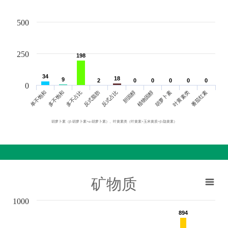
500
250
198
198
34
34
18
18
9
9
2
2
0
0
0
0
0
0
0
0
0
0
0
单不饱和
胆固醇
反式脂肪
叶黄素类
多不饱和
植物固醇
反式占比
番茄红素
多不占比
胡萝卜素
胡萝卜素（β-胡萝卜素+α-胡萝卜素）、叶黄素类（叶黄素+玉米黄质+β-隐黄素）
矿物质
1000
894
894