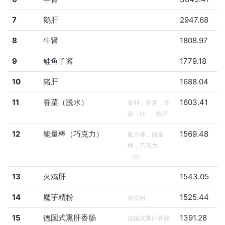
7
鹅肝
2947.68
8
牛肾
1808.97
9
鲑鱼子酱
1779.18
10
猪肝
1688.04
11
香菜（脱水）
1603.41
香料，香菜，干
燥（U）、欧芹
12
能量棒（巧克力）
1569.48
配方棒，能量
棒，巧克力
（U）
13
火鸡肝
1543.05
14
魔芋精粉
1525.44
南星粉
15
德国式熏肝香肠
1391.28
德国式熏肝香肠