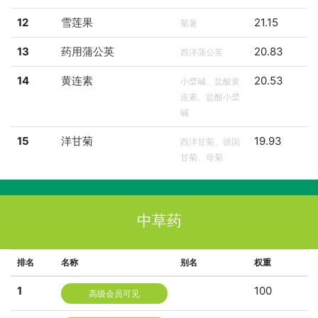
12
雪莲果
21.15
菊薯
13
药用蒲公英
20.83
西洋蒲公英
14
黄连素
20.53
小檗碱、盐酸黄
连素、盐酸小檗
碱
15
洋甘菊
19.93
西洋甘菊、德国
甘菊、母菊
中草药
排名
名称
别名
权重
1
100
高级会员可见