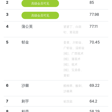
2
85
高级会员可见
3
77.98
高级会员可见
4
蒲公英
77.11
婆婆丁、白鼓
钉、黄花苗
5
郁金
70.45
姜黄、川郁金、
广郁金、温郁金
[植]、广西莪术
[植]、蓬莪术
[植]、莪术
[植]、宝鼎香、
黄郁
6
沙棘
69.22
醋柳果、酸刺、
沙棘果
7
刺芋
64.2
簕茨菇
8
枳壳
58.29