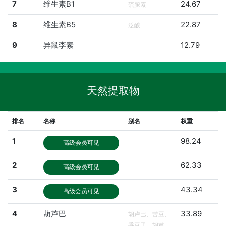
7
维生素B1
24.67
硫胺素
8
维生素B5
22.87
泛酸
9
异鼠李素
12.79
天然提取物
排名
名称
别名
权重
1
98.24
高级会员可见
2
62.33
高级会员可见
3
43.34
高级会员可见
4
葫芦巴
33.89
胡卢巴、苦豆、
香豆子、胡芦