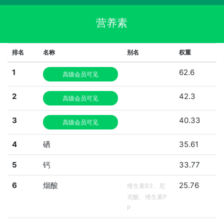
营养素
排名
名称
别名
权重
1
62.6
高级会员可见
2
42.3
高级会员可见
3
40.33
高级会员可见
4
硒
35.61
5
钙
33.77
6
烟酸
25.76
维生素B3、尼
克酸、维生素P
P