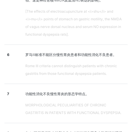
动、迷走神经背核NMDA及血清NO表达的影响]。
[The effects of electroacupuncture at <i>shu</i> and
<i>mu</i> points of stomach on gastric motility, the NMDA
of vagus nerve dorsal nucleus and serum NO expression in
functional dyspepsia rats].
6
罗马III标准不能区分慢性胃炎患者和功能性消化不良患者。
Rome III criteria cannot distinguish patients with chronic
gastritis from those functional dyspepsia patients.
7
功能性消化不良慢性胃炎的形态学特点。
MORPHOLOGICAL PECULIARITIES OF CHRONIC
GASTRITIS IN PATIENTS WITH FUNCTIONAL DYSPEPSIA.