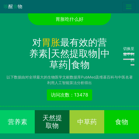
唤
醒
食
物
胃胀吃什么好
对
胃胀
最有效的营
切换至
养素|天然提取物|中
最不利
的
草药|食物
以下数据由对全球最大的生物医学文献数据库PubMed及维基百科与中医名著
利用人工智能算法分析得出
访问次数：13478
天然提
营养素
中草药
食物
取物