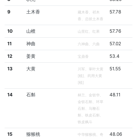
9
土木香
57.78
藏木香、祁木
香、总状土木香
10
山楂
57.76
山里红、红果
11
神曲
57.02
六神曲、六曲
12
姜黄
53.4
宝鼎香
13
大黄
51.55
川军、掌叶大黄
[植]、药用大黄
[植]
14
石斛
48.11
林兰、金钗华、
金钗石斛、环草
石斛、马鞭石
斛、铁皮石斛、
铁皮枫斗
15
猕猴桃
48.06
中华猕猴桃、奇