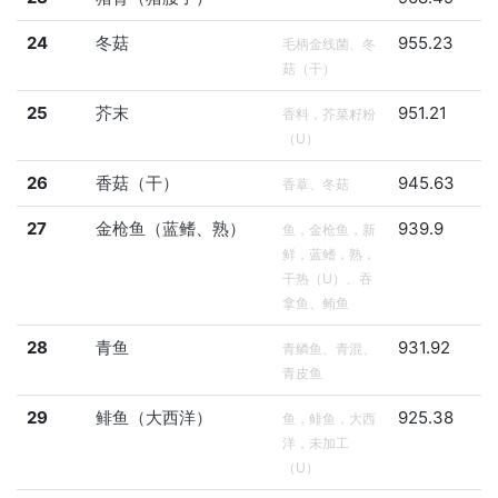
24
冬菇
955.23
毛柄金线菌、冬
菇（干）
25
芥末
951.21
香料，芥菜籽粉
（U）
26
香菇（干）
945.63
香蔁、冬菇
27
金枪鱼（蓝鳍、熟）
939.9
鱼，金枪鱼，新
鲜，蓝鳍，熟，
干热（U）、吞
拿鱼、鲔鱼
28
青鱼
931.92
青鳞鱼、青混、
青皮鱼
29
鲱鱼（大西洋）
925.38
鱼，鲱鱼，大西
洋，未加工
（U）