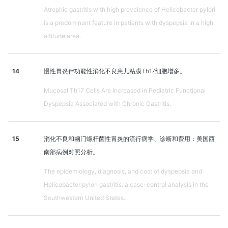
Atrophic gastritis with high prevalence of Helicobacter pylori
is a predominant feature in patients with dyspepsia in a high
altitude area.
14
慢性胃炎伴功能性消化不良患儿粘膜Th17细胞增多。
Mucosal Th17 Cells Are Increased in Pediatric Functional
Dyspepsia Associated with Chronic Gastritis.
15
消化不良和幽门螺杆菌性胃炎的流行病学、诊断和费用：美国西
南部病例对照分析。
The epidemiology, diagnosis, and cost of dyspepsia and
Helicobacter pylori gastritis: a case-control analysis in the
Southwestern United States.