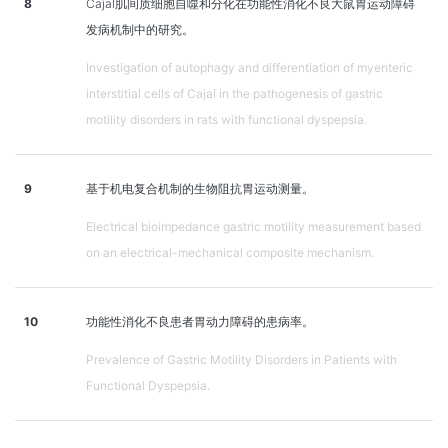
8
Cajal肌间质细胞自噬和分化在功能性消化不良大鼠胃运动障碍
发病机制中的研究。
Investigation of autophagy and differentiation of myenteric
interstitial cells of Cajal in the pathogenesis of gastric
motility disorders in rats with functional dyspepsia.
9
基于机电复合机制的生物阻抗胃运动测量。
Electrical bioimpedance gastric motility measurement based
on an electrical-mechanical composite mechanism.
10
功能性消化不良患者胃动力障碍的患病率。
Prevalence of Gastric Motility Disorders in Patients with
Functional Dyspepsia.