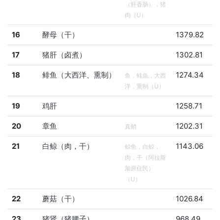
（肝香肠），猪
肉（U）
16
酵母（干）
1379.82
17
猪肝（卤煮）
1302.81
18
鲱鱼（大西洋、熏制）
1274.34
鱼，鲱鱼，大西
洋，熏制（U）
19
鸡肝
1258.71
20
章鱼
1202.31
真蛸
21
白鲸（肉，干）
1143.06
鲸鱼，白鲸，
肉，干（阿拉斯
加原住民）
（U）
22
蘑菇（干）
1026.84
23
猪肾（猪腰子）
968.49