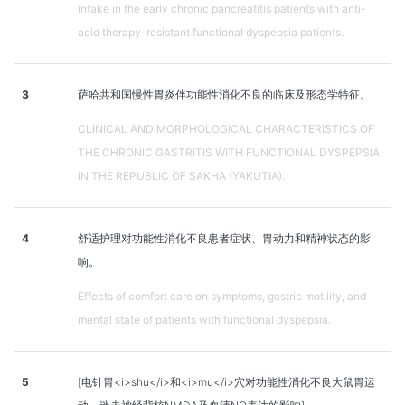
intake in the early chronic pancreatitis patients with anti-
acid therapy-resistant functional dyspepsia patients.
3
萨哈共和国慢性胃炎伴功能性消化不良的临床及形态学特征。
CLINICAL AND MORPHOLOGICAL CHARACTERISTICS OF
THE CHRONIC GASTRITIS WITH FUNCTIONAL DYSPEPSIA
IN THE REPUBLIC OF SAKHA (YAKUTIA).
4
舒适护理对功能性消化不良患者症状、胃动力和精神状态的影
响。
Effects of comfort care on symptoms, gastric motility, and
mental state of patients with functional dyspepsia.
5
[电针胃<i>shu</i>和<i>mu</i>穴对功能性消化不良大鼠胃运