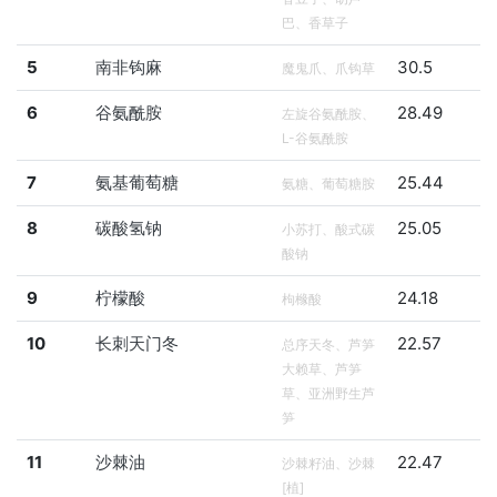
巴、香草子
5
南非钩麻
30.5
魔鬼爪、爪钩草
6
谷氨酰胺
28.49
左旋谷氨酰胺、
L-谷氨酰胺
7
氨基葡萄糖
25.44
氨糖、葡萄糖胺
8
碳酸氢钠
25.05
小苏打、酸式碳
酸钠
9
柠檬酸
24.18
枸橼酸
10
长刺天门冬
22.57
总序天冬、芦笋
大赖草、芦笋
草、亚洲野生芦
笋
11
沙棘油
22.47
沙棘籽油、沙棘
[植]