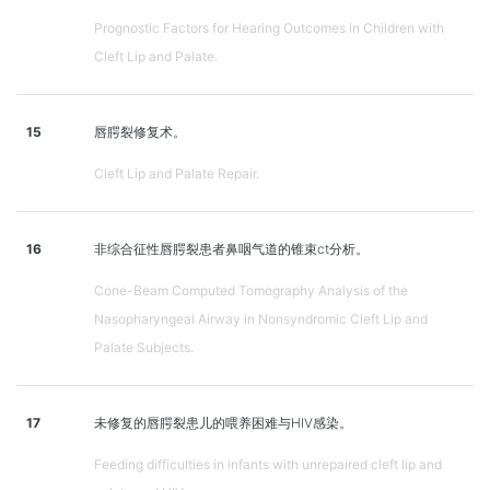
Prognostic Factors for Hearing Outcomes in Children with
Cleft Lip and Palate.
15
唇腭裂修复术。
Cleft Lip and Palate Repair.
16
非综合征性唇腭裂患者鼻咽气道的锥束ct分析。
Cone-Beam Computed Tomography Analysis of the
Nasopharyngeal Airway in Nonsyndromic Cleft Lip and
Palate Subjects.
17
未修复的唇腭裂患儿的喂养困难与HIV感染。
Feeding difficulties in infants with unrepaired cleft lip and