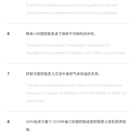
[Correlation between parental rearing patterns and self-
consciousness of adolescents with cleft lip and palate].
6
锥束ct对唇腭裂患者下颌骨不对称性的评价。
Cone Beam Computed Tomographic Evaluation of
Mandibular Asymmetry in Patients with Cleft Lip and Palate.
7
腭裂与唇腭裂患儿言语中鼻腔气体排放的关系。
The Relationship between the Type of Cleft and Nasal Air
Emission in Speech of Children with Cleft Palate or Cleft Lip
and Palate.
8
ABM临床方案17:2019年修订的唇腭裂或唇腭裂婴儿母乳喂养指
南。