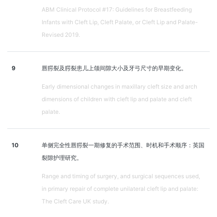
ABM Clinical Protocol #17: Guidelines for Breastfeeding
Infants with Cleft Lip, Cleft Palate, or Cleft Lip and Palate-
Revised 2019.
9
唇腭裂及腭裂患儿上颌间隙大小及牙弓尺寸的早期变化。
Early dimensional changes in maxillary cleft size and arch
dimensions of children with cleft lip and palate and cleft
palate.
10
单侧完全性唇腭裂一期修复的手术范围、时机和手术顺序：英国
裂隙护理研究。
Range and timing of surgery, and surgical sequences used,
in primary repair of complete unilateral cleft lip and palate:
The Cleft Care UK study.