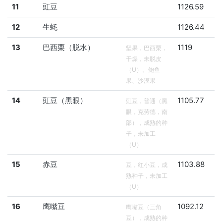
11
豇豆
1126.59
12
生蚝
1126.44
13
巴西栗（脱水）
1119
坚果，巴西栗，
干燥，未脱皮
（U）、鲍鱼
果、沙漠果
14
豇豆（黑眼）
1105.77
豇豆，普通（黑
眼，克劳德，南
部），成熟的种
子，未加工
（U）
15
赤豆
1103.88
豆，红小豆，成
熟种子，未加工
（U）
16
鹰嘴豆
1092.12
鹰嘴豆（三角
豆），成熟的种