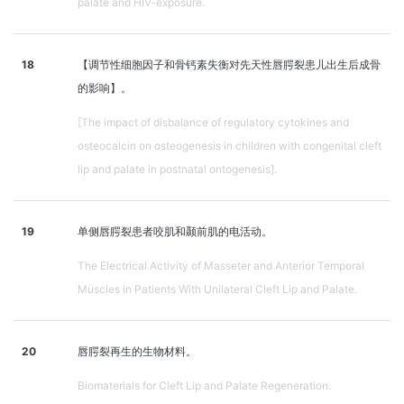
palate and HIV-exposure.
18
【调节性细胞因子和骨钙素失衡对先天性唇腭裂患儿出生后成骨
的影响】。
[The impact of disbalance of regulatory cytokines and
osteocalcin on osteogenesis in children with congenital cleft
lip and palate in postnatal ontogenesis].
19
单侧唇腭裂患者咬肌和颞前肌的电活动。
The Electrical Activity of Masseter and Anterior Temporal
Muscles in Patients With Unilateral Cleft Lip and Palate.
20
唇腭裂再生的生物材料。
Biomaterials for Cleft Lip and Palate Regeneration.