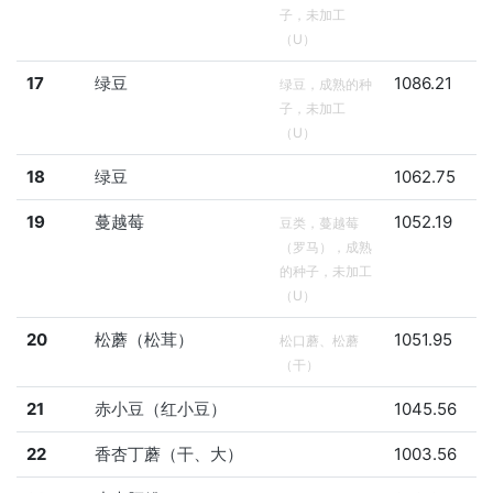
子，未加工
（U）
17
绿豆
1086.21
绿豆，成熟的种
子，未加工
（U）
18
绿豆
1062.75
19
蔓越莓
1052.19
豆类，蔓越莓
（罗马），成熟
的种子，未加工
（U）
20
松蘑（松茸）
1051.95
松口蘑、松蘑
（干）
21
赤小豆（红小豆）
1045.56
22
香杏丁蘑（干、大）
1003.56