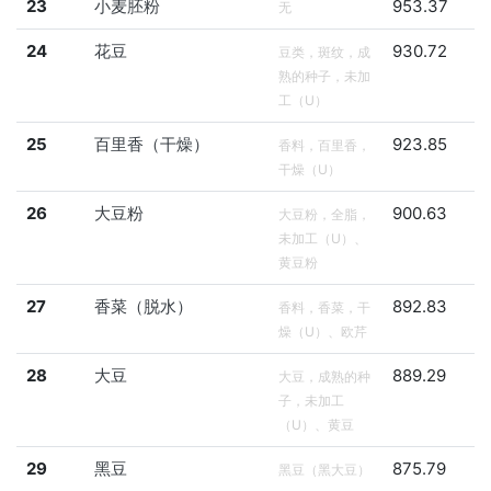
23
小麦胚粉
953.37
无
24
花豆
930.72
豆类，斑纹，成
熟的种子，未加
工（U）
25
百里香（干燥）
923.85
香料，百里香，
干燥（U）
26
大豆粉
900.63
大豆粉，全脂，
未加工（U）、
黄豆粉
27
香菜（脱水）
892.83
香料，香菜，干
燥（U）、欧芹
28
大豆
889.29
大豆，成熟的种
子，未加工
（U）、黄豆
29
黑豆
875.79
黑豆（黑大豆）