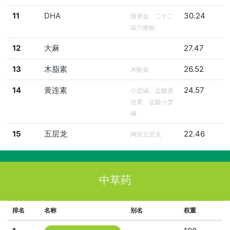
11
DHA
30.24
脑黄金、二十二
碳六烯酸
12
大麻
27.47
13
木脂素
26.52
木酚素
14
黄连素
24.57
小檗碱、盐酸黄
连素、盐酸小檗
碱
15
五层龙
22.46
网状五层龙
中草药
排名
名称
别名
权重