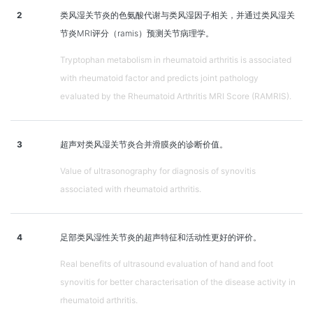
2
类风湿关节炎的色氨酸代谢与类风湿因子相关，并通过类风湿关
节炎MRI评分（ramis）预测关节病理学。
Tryptophan metabolism in rheumatoid arthritis is associated
with rheumatoid factor and predicts joint pathology
evaluated by the Rheumatoid Arthritis MRI Score (RAMRIS).
3
超声对类风湿关节炎合并滑膜炎的诊断价值。
Value of ultrasonography for diagnosis of synovitis
associated with rheumatoid arthritis.
4
足部类风湿性关节炎的超声特征和活动性更好的评价。
Real benefits of ultrasound evaluation of hand and foot
synovitis for better characterisation of the disease activity in
rheumatoid arthritis.