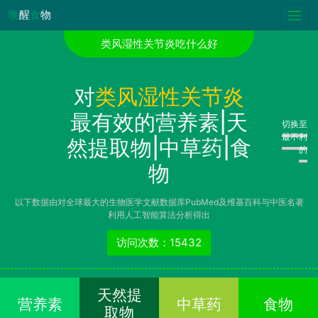
唤
醒
食
物
类风湿性关节炎吃什么好
对
类风湿性关节炎
最有效的营养素|天
切换至
最不利
然提取物|中草药|食
的
物
以下数据由对全球最大的生物医学文献数据库PubMed及维基百科与中医名著
利用人工智能算法分析得出
访问次数：15432
天然提
营养素
中草药
食物
取物