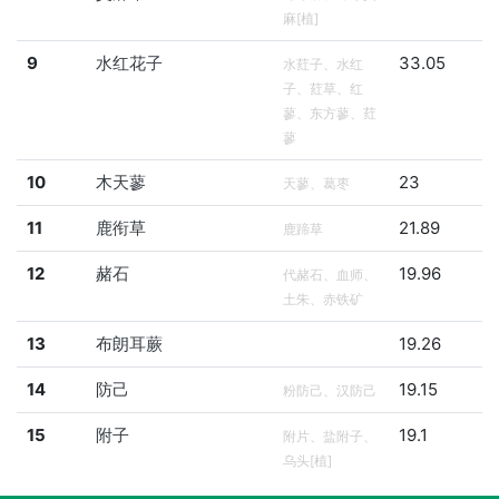
麻[植]
9
水红花子
33.05
水荭子、水红
子、荭草、红
蓼、东方蓼、荭
蓼
10
木天蓼
23
天蓼、葛枣
11
鹿衔草
21.89
鹿蹄草
12
赭石
19.96
代赭石、血师、
土朱、赤铁矿
13
布朗耳蕨
19.26
14
防己
19.15
粉防己、汉防己
15
附子
19.1
附片、盐附子、
乌头[植]