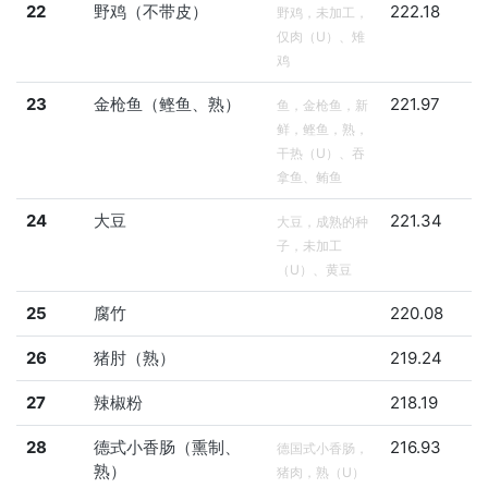
22
野鸡（不带皮）
222.18
野鸡，未加工，
仅肉（U）、雉
鸡
23
金枪鱼（鲣鱼、熟）
221.97
鱼，金枪鱼，新
鲜，鲣鱼，熟，
干热（U）、吞
拿鱼、鲔鱼
24
大豆
221.34
大豆，成熟的种
子，未加工
（U）、黄豆
25
腐竹
220.08
26
猪肘（熟）
219.24
27
辣椒粉
218.19
28
德式小香肠（熏制、
216.93
德国式小香肠，
熟）
猪肉，熟（U）