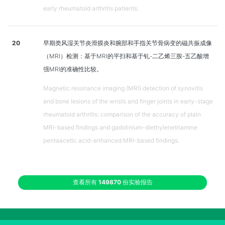
early rheumatoid arthritis patients.
20
早期类风湿关节炎滑膜炎和腕部和手指关节骨病变的磁共振成像
（MRI）检测：基于MRI的平扫和基于钆-二乙烯三胺-五乙酸增
强MRI的准确性比较。
Magnetic resonance imaging (MRI) detection of synovitis
and bone lesions of the wrists and finger joints in early-stage
rheumatoid arthritis: comparison of the accuracy of plain
MRI-based findings and gadolinium-diethylenetriamine
pentaacetic acid-enhanced MRI-based findings.
查看所有
149870
份实验报告