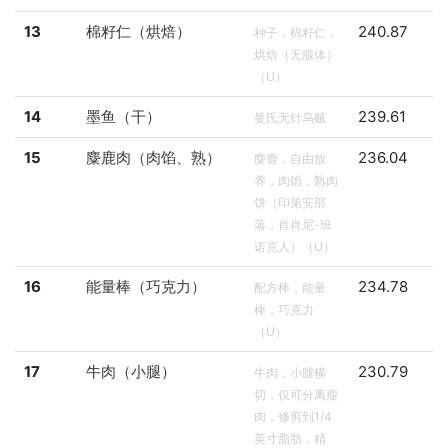
13
棉籽仁（烘焙）
240.87
种子，棉籽仁，
烘焙（无腺体）
（U）
14
墨鱼（干）
239.61
曼氏无针乌贼
15
麋鹿肉（肉馅、熟）
236.04
麋鹿，自由放
养，肉馅，熟肉
饼（印第安部
落，肖肖尼-班
诺克人）（U）
16
能量棒（巧克力）
234.78
配方棒，能量
棒，巧克力
（U）
17
牛肉（小腿）
230.79
牛肉，小腿横
切，仅可分离瘦
肉，修剪到1/4
英寸脂肪，精