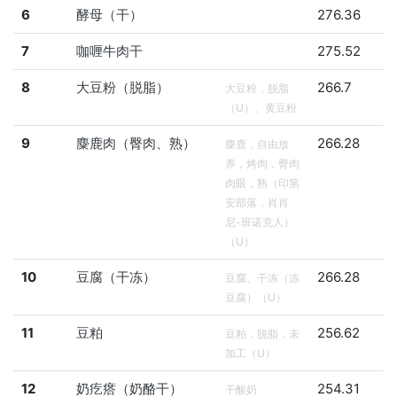
6
酵母（干）
276.36
7
咖喱牛肉干
275.52
8
大豆粉（脱脂）
266.7
大豆粉，脱脂
（U）、黄豆粉
9
麋鹿肉（臀肉、熟）
266.28
麋鹿，自由放
养，烤肉，臀肉
肉眼，熟（印第
安部落，肖肖
尼-班诺克人）
（U）
10
豆腐（干冻）
266.28
豆腐、干冻（冻
豆腐）（U）
11
豆粕
256.62
豆粕，脱脂，未
加工（U）
12
奶疙瘩（奶酪干）
254.31
干酸奶