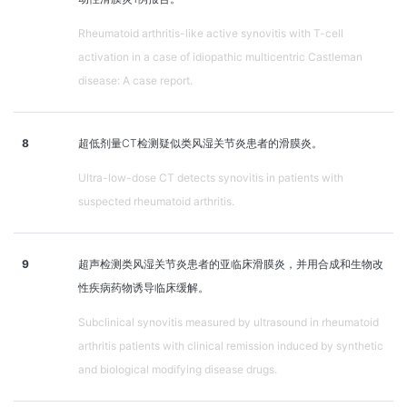
Rheumatoid arthritis-like active synovitis with T-cell
activation in a case of idiopathic multicentric Castleman
disease: A case report.
8
超低剂量CT检测疑似类风湿关节炎患者的滑膜炎。
Ultra-low-dose CT detects synovitis in patients with
suspected rheumatoid arthritis.
9
超声检测类风湿关节炎患者的亚临床滑膜炎，并用合成和生物改
性疾病药物诱导临床缓解。
Subclinical synovitis measured by ultrasound in rheumatoid
arthritis patients with clinical remission induced by synthetic
and biological modifying disease drugs.