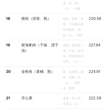
选，熟，炖
（U）、牛腱
18
猪肉（排骨、熟）
230.58
猪肉，新鲜，排
骨，可分离的瘦
肉和脂肪，熟，
炖（U）、肋排
19
髯海豹肉（干燥、浸于
227.64
海豹，髯海豹，
油）
肉，干燥，浸于
油（阿拉斯加原
住民）（U）
20
金枪鱼（黄鳍、熟）
224.91
鱼，金枪鱼，新
鲜，黄鳍，熟
（U）、吞拿
鱼、鲔鱼
21
开心果
222.39
坚果，开心果，
未加工（U）