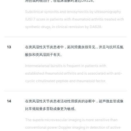
用合成药物治疗，在临床缓解时通过DAS28。
Subclinical synovitis and tenosynovitis by ultrasonography
(US) 7 score in patients with rheumatoid arthritis treated with
synthetic drugs, in clinical remission by DAS28.
13
在类风湿性关节炎患者中，跖间滑囊炎很常见，并且与抗环瓜氨
酸肽和类风湿因子有关。
Intermetatarsal bursitis is frequent in patients with
established rheumatoid arthritis and is associated with anti-
cyclic citrullinated peptide and rheumatoid factor.
14
在类风湿性关节炎患者活动性滑膜炎的诊断中，超声微血管成像
比常规能量多普勒成像更为敏感。
The superb microvascular imaging is more sensitive than
conventional power Doppler imaging in detection of active