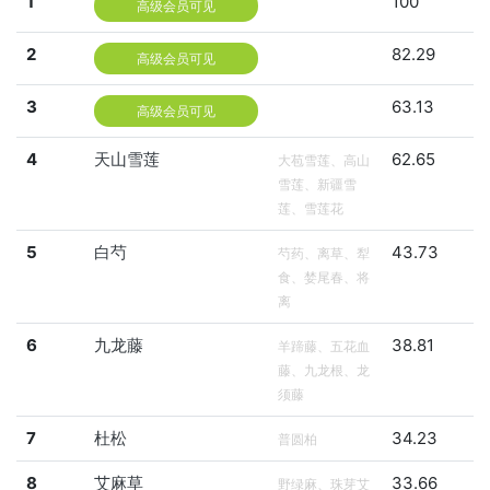
1
100
高级会员可见
2
82.29
高级会员可见
3
63.13
高级会员可见
4
天山雪莲
62.65
大苞雪莲、高山
雪莲、新疆雪
莲、雪莲花
5
白芍
43.73
芍药、离草、犁
食、婪尾春、将
离
6
九龙藤
38.81
羊蹄藤、五花血
藤、九龙根、龙
须藤
7
杜松
34.23
普圆柏
8
艾麻草
33.66
野绿麻、珠芽艾