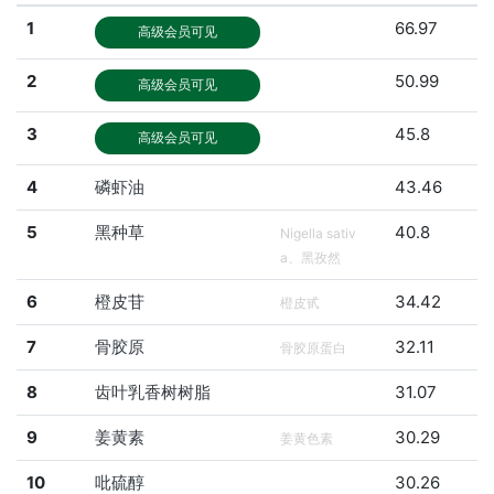
1
66.97
高级会员可见
2
50.99
高级会员可见
3
45.8
高级会员可见
4
磷虾油
43.46
5
黑种草
40.8
Nigella sativ
a、黑孜然
6
橙皮苷
34.42
橙皮甙
7
骨胶原
32.11
骨胶原蛋白
8
齿叶乳香树树脂
31.07
9
姜黄素
30.29
姜黄色素
10
吡硫醇
30.26