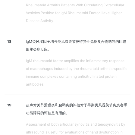
Rheumatoid Arthritis Patients With Circulating Extracellular
Vesicles Positive for IgM Rheumatoid Factor Have Higher
Disease Activity.
18
IgM类风湿因子增强类风湿关节炎特异性免疫复合物诱导的巨噬
细胞炎症反应。
IgM rheumatoid factor amplifies the inflammatory response
of macrophages induced by the rheumatoid arthritis-specific
immune complexes containing anticitrullinated protein
antibodies.
19
超声对关节滑膜炎和腱鞘炎的评估对于早期类风湿关节炎患者手
功能障碍的评估是有用的。
Assessment of both articular synovitis and tenosynovitis by
ultrasound is useful for evaluations of hand dysfunction in