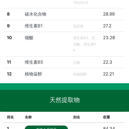
Vitamin E
8
碳水化合物
28.99
9
维生素B1
27.2
硫胺素
10
烟酸
23.28
维生素B3、尼
克酸、维生素P
P
11
维生素B5
22.3
泛酸
12
植物甾醇
22.21
植物固醇
天然提取物
排名
名称
别名
权重
1
84.34