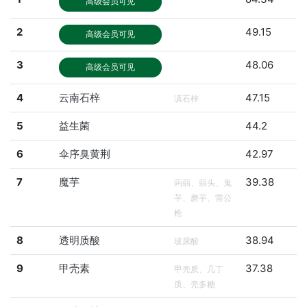
高级会员可见
2
49.15
高级会员可见
3
48.06
高级会员可见
4
云南石梓
47.15
滇石梓
5
益生菌
44.2
6
伞序臭黄荆
42.97
7
魔芋
39.38
蒟蒻、蒻头、鬼
芋、磨芋、雷公
枪
8
透明质酸
38.94
玻尿酸
9
甲壳素
37.38
甲壳质、几丁
质、壳多糖