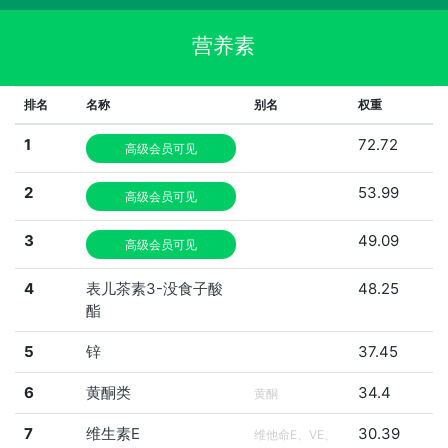
营养素
排名
名称
别名
权重
1
72.72
高级会员可见
2
53.99
高级会员可见
3
49.09
高级会员可见
4
表儿茶素3-没食子酸
48.25
酯
5
锌
37.45
6
黄酮类
34.4
黄酮
7
维生素E
30.39
维他命E、VE、