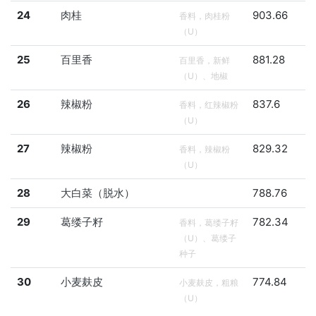
24
肉桂
903.66
香料，肉桂粉
（U）
25
百里香
881.28
百里香，新鲜
（U）、地椒
26
辣椒粉
837.6
香料，红辣椒粉
（U）
27
辣椒粉
829.32
香料，辣椒粉
（U）
28
大白菜（脱水）
788.76
29
葛缕子籽
782.34
香料，葛缕子籽
（U）、葛缕子
种子
30
小麦麸皮
774.84
小麦麸皮，粗粮
（U）