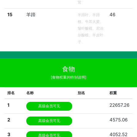
茸
15
羊蹄
46
羊蹄叶、羊蹄
根、牛耳大黄、
皱叶酸模、尼泊
尔酸模、羊皮叶
子
食物
[食物权重的特别说明]
排名
名称
别名
权重
1
22657.26
高级会员可见
2
4575.06
高级会员可见
3
4052.52
高级会员可见