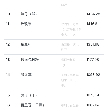
西芹
10
酵母（鲜）
1436.28
11
玫瑰果
1416.6
玫瑰果，野生
（北方平原印第
安人）（U）
12
角豆粉
1351.98
角豆粉（U）、
豇豆
13
猴面包树粉
1177.98
猴面包树粉
（U）
14
鼠尾草
1093.92
香料，鼠尾草，
粉末（U）、一
串红
15
酵母（干）
1078.14
16
百里香（干燥）
1067.04
香料，百里香，