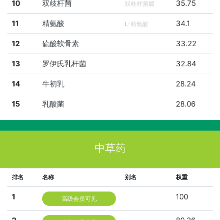
10
双歧杆菌
35.75
双歧杆菌属
11
精氨酸
34.1
L-精氨酸
12
硫酸软骨素
33.22
13
罗伊氏乳杆菌
32.84
14
牛初乳
28.24
15
乳酸菌
28.06
中草药
排名
名称
别名
权重
1
100
高级会员可见