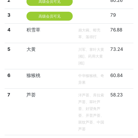
2
80.26
高级会员可见
3
79
高级会员可见
4
积雪草
76.88
崩大碗、蚶壳
草、落得打
5
大黄
73.24
川军、掌叶大黄
[植]、药用大黄
[植]
6
猕猴桃
60.84
中华猕猴桃、奇
异果
7
芦荟
58.23
洋芦荟、库拉索
芦荟、翠叶芦
荟、好望角芦
荟、开普芦荟、
斑纹芦荟、中国
芦荟