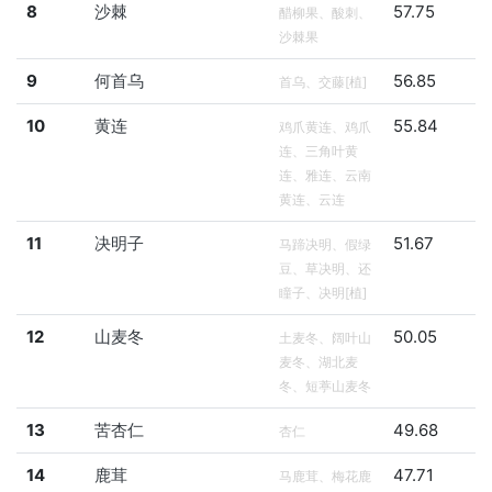
8
沙棘
57.75
醋柳果、酸刺、
沙棘果
9
何首乌
56.85
首乌、交藤[植]
10
黄连
55.84
鸡爪黄连、鸡爪
连、三角叶黄
连、雅连、云南
黄连、云连
11
决明子
51.67
马蹄决明、假绿
豆、草决明、还
瞳子、决明[植]
12
山麦冬
50.05
土麦冬、阔叶山
麦冬、湖北麦
冬、短葶山麦冬
13
苦杏仁
49.68
杏仁
14
鹿茸
47.71
马鹿茸、梅花鹿