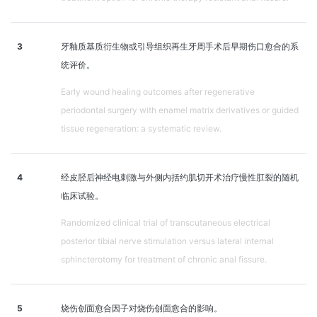
3
牙釉质基质衍生物或引导组织再生牙周手术后早期伤口愈合的系
统评价。
Early wound healing outcomes after regenerative
periodontal surgery with enamel matrix derivatives or guided
tissue regeneration: a systematic review.
4
经皮胫后神经电刺激与外侧内括约肌切开术治疗慢性肛裂的随机
临床试验。
Randomized clinical trial of transcutaneous electrical
posterior tibial nerve stimulation versus lateral internal
sphincterotomy for treatment of chronic anal fissure.
5
烧伤创面愈合因子对烧伤创面愈合的影响。