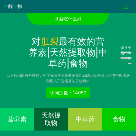
唤
醒
食
物
肛裂吃什么好
对
肛裂
最有效的营
切换至
养素|天然提取物|中
最不利
的
草药|食物
以下数据由对全球最大的生物医学文献数据库PubMed及维基百科与中医名著
利用人工智能算法分析得出
访问次数：14050
天然提
营养素
中草药
食物
取物