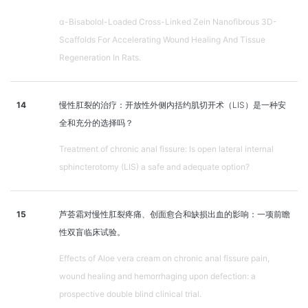
α-Bisabolol-Loaded Cross-Linked Zein Nanofibrous 3D-
Scaffolds For Accelerating Wound Healing And Tissue
Regeneration In Rats.
14
慢性肛裂的治疗：开放性外侧内括约肌切开术（LIS）是一种安
全和充分的选择吗？
Treatment of chronic anal fissure: Is open lateral internal
sphincterotomy (LIS) a safe and adequate option?
15
芦荟霜对慢性肛裂疼痛、创面愈合和缺损出血的影响：一项前瞻
性双盲临床试验。
Effects of Aloe vera cream on chronic anal fissure pain,
wound healing and hemorrhaging upon defection: a
prospective double blind clinical trial.