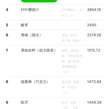
4
针叶樱桃汁
3854.16
针叶樱桃汁，未
加工（U）
5
酸枣
2400
6
青椒（脱水）
2276.28
菜椒（脱水）、
柿子椒（脱水）
7
果味饮料（低卡路里）
1515.72
饮料，果味饮
料，干粉状混合
物，低卡路里，
含阿斯巴甜
（U）
8
能量棒（巧克力）
1473.84
配方棒，能量
棒，巧克力
（U）
9
欧芹
1449.36
欧芹，新鲜
（U）、香芹、