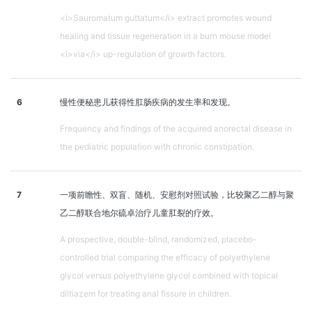
<i>Sauromatum guttatum</i> extract promotes wound
healing and tissue regeneration in a burn mouse model
<i>via</i> up-regulation of growth factors.
6
慢性便秘患儿获得性肛肠疾病的发生率和发现。
Frequency and findings of the acquired anorectal disease in
the pediatric population with chronic constipation.
7
一项前瞻性、双盲、随机、安慰剂对照试验，比较聚乙二醇与聚
乙二醇联合地尔硫卓治疗儿童肛裂的疗效。
A prospective, double-blind, randomized, placebo-
controlled trial comparing the efficacy of polyethylene
glycol versus polyethylene glycol combined with topical
diltiazem for treating anal fissure in children.