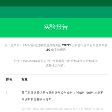
实验报告
以下是来自PubMed的与过敏性皮炎有关的
29711
份实验报告中相关度最高的
20
份实验报告
注意：PubMed实验报告的中文标题是由百度翻译或谷歌翻译完
成翻译工作的。
排名
标题
1
芬兰职业病登记册皮肤科病例12年资料Ⅰ：过敏性接触性皮炎不
同诊断和主要病因分布。
12-year data on dermatologic cases in the Finnish Register