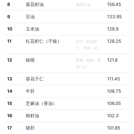
8
葵花籽油
156.45
葵花子油
9
豆油
133.95
10
玉米油
129.9
11
红花籽仁（干燥）
128.25
种子，红花籽
仁，干燥（U）
12
核桃
121.8
坚果，核桃，英
国（U）
13
葵花子仁
111.45
14
牛肝
108.75
15
芝麻油（香油）
106.05
16
棉籽油
102.3
17
猪肝
101.85