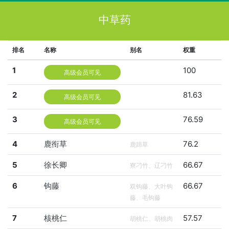
中草药
排名
名称
别名
权重
1
100
高级会员可见
2
81.63
高级会员可见
3
76.59
高级会员可见
4
鹿衔草
76.2
鹿蹄草
5
徐长卿
66.67
寮刁竹、辽刁竹
6
钩藤
66.67
双钩藤、大叶钩
藤、毛钩藤
7
核桃仁
57.57
胡桃仁、胡桃肉