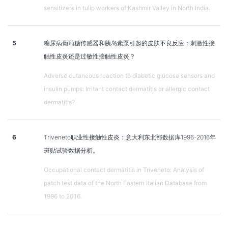
sensitizers in tulip workers of Kashmir Valley in North India.
5
糖尿病葡萄糖传感器和胰岛素泵引起的皮肤不良反应：刺激性接
触性皮炎还是过敏性接触性皮炎？
Adverse cutaneous reaction to diabetic glucose sensors and
insulin pumps: Irritant contact dermatitis or allergic contact
dermatitis?
6
Triveneto职业性接触性皮炎：意大利东北部数据库1996-2016年
斑贴试验数据分析。
Occupational contact dermatitis in Triveneto: Analysis of
patch test data of the North Eastern Italian Database from
1996 to 2016.