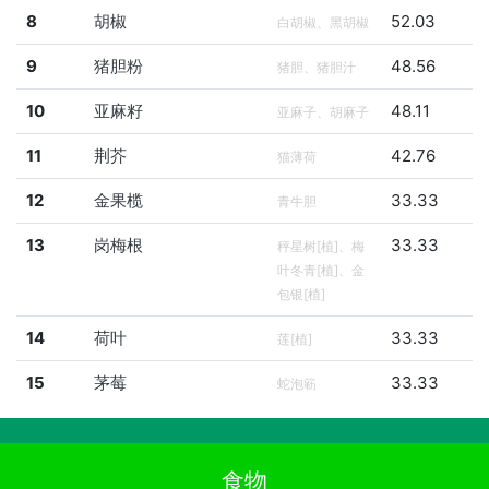
8
胡椒
52.03
白胡椒、黑胡椒
9
猪胆粉
48.56
猪胆、猪胆汁
10
亚麻籽
48.11
亚麻子、胡麻子
11
荆芥
42.76
猫薄荷
12
金果榄
33.33
青牛胆
13
岗梅根
33.33
秤星树[植]、梅
叶冬青[植]、金
包银[植]
14
荷叶
33.33
莲[植]
15
茅莓
33.33
蛇泡簕
食物