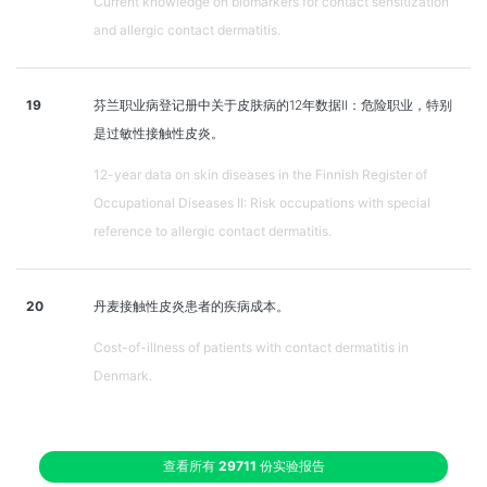
Current knowledge on biomarkers for contact sensitization
and allergic contact dermatitis.
19
芬兰职业病登记册中关于皮肤病的12年数据II：危险职业，特别
是过敏性接触性皮炎。
12-year data on skin diseases in the Finnish Register of
Occupational Diseases II: Risk occupations with special
reference to allergic contact dermatitis.
20
丹麦接触性皮炎患者的疾病成本。
Cost-of-illness of patients with contact dermatitis in
Denmark.
查看所有
29711
份实验报告