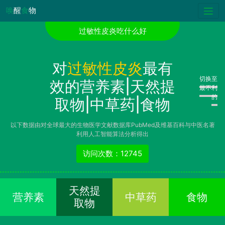
唤
醒
食
物
过敏性皮炎吃什么好
对
过敏性皮炎
最有
切换至
效的营养素|天然提
最不利
的
取物|中草药|食物
以下数据由对全球最大的生物医学文献数据库PubMed及维基百科与中医名著
利用人工智能算法分析得出
访问次数：12745
天然提
营养素
中草药
食物
取物