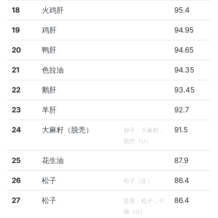
18
火鸡肝
95.4
19
鸡肝
94.95
20
鸭肝
94.65
21
色拉油
94.35
22
鹅肝
93.45
23
羊肝
92.7
24
大麻籽（脱壳）
91.5
种子，大麻籽，
脱壳（U）
25
花生油
87.9
26
松子
86.4
松子（生）
27
松子
86.4
坚果，松子，干
燥（U）