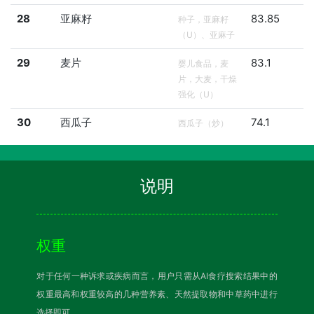
28
亚麻籽
83.85
种子，亚麻籽
（U）、亚麻子
29
麦片
83.1
婴儿食品，麦
片，大麦，干燥
强化（U）
30
西瓜子
74.1
西瓜子（炒）
说明
权重
对于任何一种诉求或疾病而言，用户只需从AI食疗搜索结果中的
权重最高和权重较高的几种营养素、天然提取物和中草药中进行
选择即可。