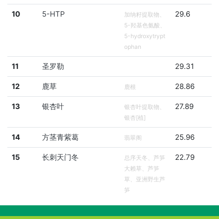
10
5-HTP
29.6
加纳籽提取物、
5-羟基色氨酸、
5-hydroxytrypt
ophan
11
圣罗勒
29.31
12
鹿草
28.86
鹿根
13
银杏叶
27.89
银杏叶提取物、
银杏[植]
14
方茎青紫葛
25.96
翡翠阁
15
长刺天门冬
22.79
总序天冬、芦笋
大赖草、芦笋
草、亚洲野生芦
笋