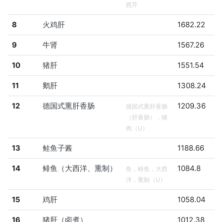
西芹
8
火鸡肝
1682.22
9
牛肾
1567.26
10
猪肝
1551.54
11
鹅肝
1308.24
12
德国式熏肝香肠
1209.36
德国式熏肝香肠
（肝香肠），猪
肉（U）
13
鲑鱼子酱
1188.66
14
鲱鱼（大西洋、熏制）
1084.8
鱼，鲱鱼，大西
洋，熏制（U）
15
鸡肝
1058.04
16
猪肝（卤煮）
1012.38