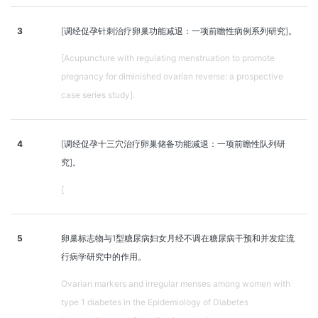
3
[调经促孕针刺治疗卵巢功能减退：一项前瞻性病例系列研究]。
[Acupuncture with regulating menstruation to promote
pregnancy for diminished ovarian reverse: a prospective
case series study].
4
[调经促孕十三穴治疗卵巢储备功能减退：一项前瞻性队列研
究]。
[
5
卵巢标志物与1型糖尿病妇女月经不调在糖尿病干预和并发症流
行病学研究中的作用。
Ovarian markers and irregular menses among women with
type 1 diabetes in the Epidemiology of Diabetes