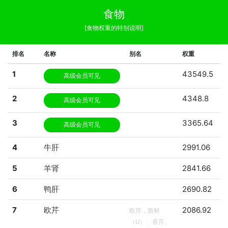
食物
[食物权重的特别说明]
排名
名称
别名
权重
1
43549.5
高级会员可见
2
4348.8
高级会员可见
3
3365.64
高级会员可见
4
牛肝
2991.06
5
羊肾
2841.66
6
鸭肝
2690.82
7
欧芹
2086.92
欧芹，新鲜
（U）、香芹、