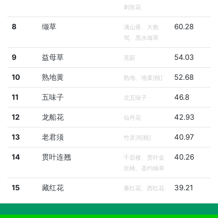
刺玫花
8
缬草
60.28
满山香、大救
驾、黑水缬草
9
益母草
54.03
茺蔚
10
熟地黄
52.68
熟地、地黄[植]
11
五味子
46.8
北五味子
12
龙船花
42.93
仙丹花
13
老君须
40.97
竹灵消[植]
14
贯叶连翘
40.26
千层楼、贯叶金
丝桃、圣约翰草
15
藏红花
39.21
番红花、西红花