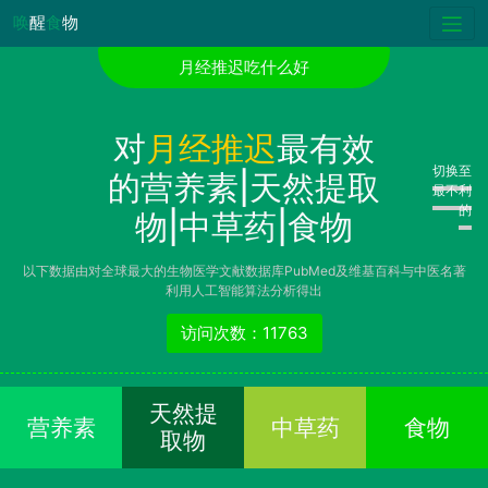
唤
醒
食
物
月经推迟吃什么好
对
月经推迟
最有效
切换至
的营养素|天然提取
最不利
的
物|中草药|食物
以下数据由对全球最大的生物医学文献数据库PubMed及维基百科与中医名著
利用人工智能算法分析得出
访问次数：11763
天然提
营养素
中草药
食物
取物