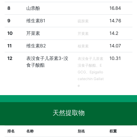
8
山柰酚
16.84
9
维生素B1
14.76
硫胺素
10
芹菜素
14.2
芹黄素
11
维生素B2
14.07
核黄素
12
表没食子儿茶素3-没
10.31
表没食子儿茶素
食子酸酯
没食子酸酯、E
GCG、Epigallo
catechin Gallat
e
天然提取物
排名
名称
别名
权重