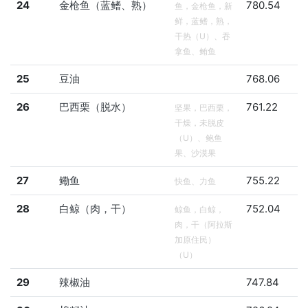
24
金枪鱼（蓝鳍、熟）
780.54
鱼，金枪鱼，新
鲜，蓝鳍，熟，
干热（U）、吞
拿鱼、鲔鱼
25
豆油
768.06
26
巴西栗（脱水）
761.22
坚果，巴西栗，
干燥，未脱皮
（U）、鲍鱼
果、沙漠果
27
鳓鱼
755.22
快鱼、力鱼
28
白鲸（肉，干）
752.04
鲸鱼，白鲸，
肉，干（阿拉斯
加原住民）
（U）
29
辣椒油
747.84