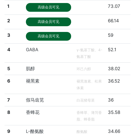
1
73.07
高级会员可见
2
66.14
高级会员可见
3
59
高级会员可见
4
GABA
52.1
γ-氨基丁酸、4-
氨基丁酸
5
肌醇
38.02
环己六醇
6
褪黑素
36.52
褪黑激素、松果
体素
7
假马齿苋
36
白花猪母菜
8
香蜂花
35.58
香蜂草、薄菏香
脂、蜂香脂
9
L-酪氨酸
34.66
酪氨酸