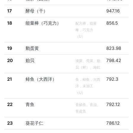
17
酵母（干）
947.16
18
能量棒（巧克力）
856.5
配方棒，能量
棒，巧克力
（U）
19
鹅蛋黄
823.98
20
贻贝
798.42
淡菜、壳菜、贻
贝（鲜）、海虹
21
鲱鱼（大西洋）
792.3
鱼，鲱鱼，大西
洋，未加工
（U）
22
青鱼
792.12
青鳞鱼、青混、
青皮鱼
23
葵花子仁
786.12