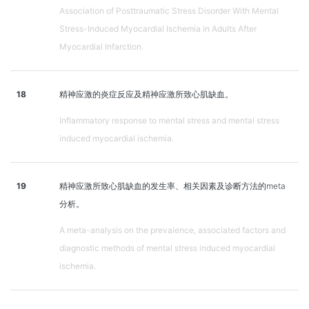
Association of Posttraumatic Stress Disorder With Mental
Stress-Induced Myocardial Ischemia in Adults After
Myocardial Infarction.
18
精神应激的炎症反应及精神应激所致心肌缺血。
Inflammatory response to mental stress and mental stress
induced myocardial ischemia.
19
精神应激所致心肌缺血的发生率、相关因素及诊断方法的meta
分析。
A meta-analysis on the prevalence, associated factors and
diagnostic methods of mental stress induced myocardial
ischemia.