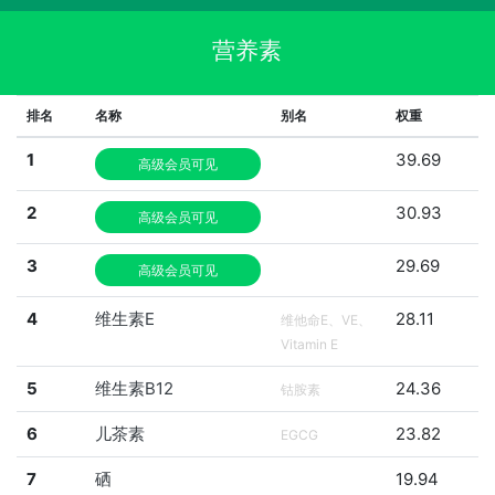
营养素
排名
名称
别名
权重
1
39.69
高级会员可见
2
30.93
高级会员可见
3
29.69
高级会员可见
4
维生素E
28.11
维他命E、VE、
Vitamin E
5
维生素B12
24.36
钴胺素
6
儿茶素
23.82
EGCG
7
硒
19.94