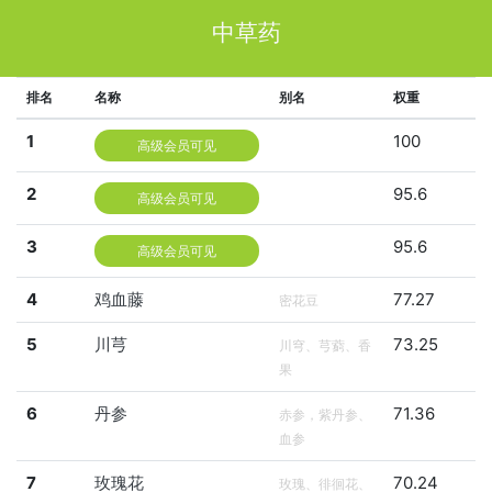
中草药
排名
名称
别名
权重
1
100
高级会员可见
2
95.6
高级会员可见
3
95.6
高级会员可见
4
鸡血藤
77.27
密花豆
5
川芎
73.25
川穹、芎藭、香
果
6
丹参
71.36
赤参，紫丹参、
血参
7
玫瑰花
70.24
玫瑰、徘徊花、