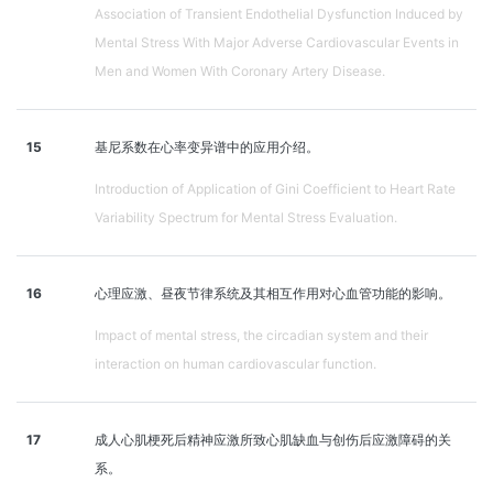
Association of Transient Endothelial Dysfunction Induced by
Mental Stress With Major Adverse Cardiovascular Events in
Men and Women With Coronary Artery Disease.
15
基尼系数在心率变异谱中的应用介绍。
Introduction of Application of Gini Coefficient to Heart Rate
Variability Spectrum for Mental Stress Evaluation.
16
心理应激、昼夜节律系统及其相互作用对心血管功能的影响。
Impact of mental stress, the circadian system and their
interaction on human cardiovascular function.
17
成人心肌梗死后精神应激所致心肌缺血与创伤后应激障碍的关
系。