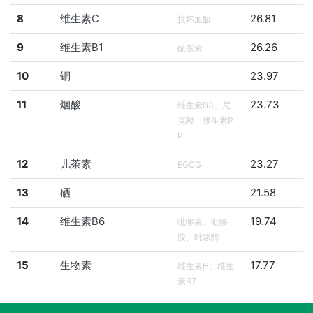
8
维生素C
26.81
抗坏血酸
9
维生素B1
26.26
硫胺素
10
铜
23.97
11
烟酸
23.73
维生素B3、尼
克酸、维生素P
P
12
儿茶素
23.27
EGCG
13
硒
21.58
14
维生素B6
19.74
吡哆素、吡哆
胺、吡哆醇
15
生物素
17.77
维生素H、维生
素B7