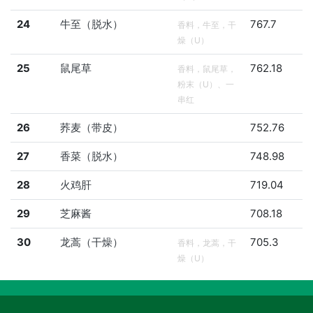
24
牛至（脱水）
767.7
香料，牛至，干
燥（U）
25
鼠尾草
762.18
香料，鼠尾草，
粉末（U）、一
串红
26
荞麦（带皮）
752.76
27
香菜（脱水）
748.98
28
火鸡肝
719.04
29
芝麻酱
708.18
30
龙蒿（干燥）
705.3
香料，龙蒿，干
燥（U）