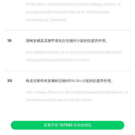
Purification, characterization and anti-fatigue activity of
polysaccharide fractions from okra (Abelmoschus
esculentus (L.) Moench).
19
漆树多糖及其羧甲基化衍生物对小鼠的抗疲劳作用。
Anti-fatigue activity of a Lachnum polysaccharide and its
carboxymethylated derivative in mice.
20
铁皮石斛特有多糖标记物对BALB/c小鼠的抗疲劳作用。
Anti-Fatigue Effects of the Unique Polysaccharide Marker of
Dendrobium officinale on BALB/c Mice.
查看所有
107565
份实验报告