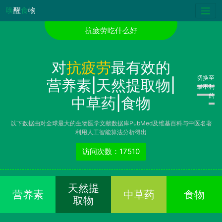
唤
醒
食
物
抗疲劳吃什么好
对
抗疲劳
最有效的
切换至
营养素|天然提取物|
最不利
的
中草药|食物
以下数据由对全球最大的生物医学文献数据库PubMed及维基百科与中医名著
利用人工智能算法分析得出
访问次数：17510
天然提
营养素
中草药
食物
取物