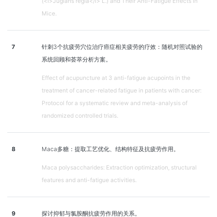
(<i>Juglans regia</i> L.) and Their Anti-Fatigue Effects in
Mice.
7
针刺3个抗疲劳穴位治疗癌症相关疲劳的疗效：随机对照试验的
系统回顾和荟萃分析方案。
Effect of acupuncture at 3 anti-fatigue acupoints in the
treatment of cancer-related fatigue in patients with cancer:
Protocol for a systematic review and meta-analysis of
randomized controlled trials.
8
Maca多糖：提取工艺优化、结构特征及抗疲劳作用。
Maca polysaccharides: Extraction optimization, structural
features and anti-fatigue activities.
9
探讨抑郁与氯胺酮抗疲劳作用的关系。