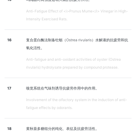
Anti-Fatigue Effect of <i>Prunus Mume</i> Vinegar in High-
Intensity Exercised Rats.
16
复合蛋白酶法制备牡蛎（Ostrea rivularis）水解液的抗疲劳和抗
氧化活性。
Anti-fatigue and anti-oxidant activities of oyster (Ostrea
rivularis) hydrolysate prepared by compound protease.
17
嗅觉系统在气味剂诱导抗疲劳作用中的作用。
Involvement of the olfactory system in the induction of anti-
fatigue effects by odorants.
18
黄秋葵多糖组分的纯化、表征及抗疲劳活性。