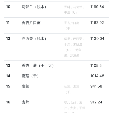
10
马郁兰（脱水）
1199.64
香料，马郁兰，
干燥（U）
11
香杏片口蘑
1162.92
香杏片口蘑
（干）
12
巴西栗（脱水）
1130.04
坚果，巴西栗，
干燥，未脱皮
（U）、鲍鱼
果、沙漠果
13
香杏丁蘑（干、大）
1105.5
14
蘑菇（干）
1014.48
15
发菜
941.58
仙菜、发菜
（干）
16
麦片
912.24
婴儿食品，麦
片，大麦，干燥