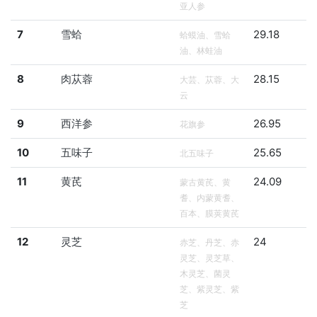
亚人参
7
雪蛤
29.18
蛤蟆油、雪蛤
油、林蛙油
8
肉苁蓉
28.15
大芸、苁蓉、大
云
9
西洋参
26.95
花旗参
10
五味子
25.65
北五味子
11
黄芪
24.09
蒙古黄芪、黄
耆、内蒙黄耆、
百本、膜荚黄芪
12
灵芝
24
赤芝、丹芝、赤
灵芝、灵芝草、
木灵芝、菌灵
芝、紫灵芝、紫
芝