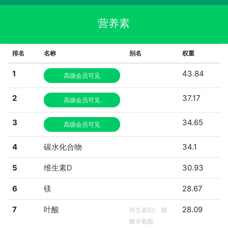
营养素
排名
名称
别名
权重
1
43.84
高级会员可见
2
37.17
高级会员可见
3
34.65
高级会员可见
4
碳水化合物
34.1
5
维生素D
30.93
6
镁
28.67
7
叶酸
28.09
维生素B9、蝶
酰谷氨酸