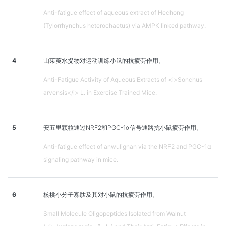
Anti-fatigue effect of aqueous extract of Hechong
(Tylorrhynchus heterochaetus) via AMPK linked pathway.
4
山茱萸水提物对运动训练小鼠的抗疲劳作用。
Anti-Fatigue Activity of Aqueous Extracts of <i>Sonchus
arvensis</i> L. in Exercise Trained Mice.
5
安五里颗粒通过NRF2和PGC-1α信号通路抗小鼠疲劳作用。
Anti-fatigue effect of anwulignan via the NRF2 and PGC-1α
signaling pathway in mice.
6
核桃小分子寡肽及其对小鼠的抗疲劳作用。
Small Molecule Oligopeptides Isolated from Walnut