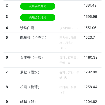
2
1881.42
高级会员可见
3
1695.96
高级会员可见
4
珍珠白蘑
1551.06
珍珠白蘑（干）
5
能量棒（巧克力）
1523.7
配方棒，能量
棒，巧克力
（U）
6
百里香（干燥）
1480.32
香料，百里香，
干燥（U）
7
罗勒（脱水）
1292.88
香料，罗勒，干
燥（U）
8
松蘑（松茸）
1258.44
松口蘑、松蘑
（干）
9
酵母（鲜）
1204.62