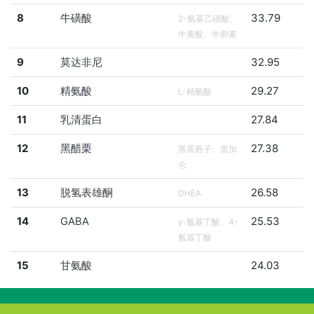
8
牛磺酸
33.79
2-氨基乙磺酸、
牛黄酸、牛胆素
9
莫达非尼
32.95
10
精氨酸
29.27
L-精氨酸
11
乳清蛋白
27.84
12
黑醋栗
27.38
黑茶藨子、黑加
仑
13
脱氢表雄酮
26.58
DHEA
14
GABA
25.53
γ-氨基丁酸、4-
氨基丁酸
15
甘氨酸
24.03