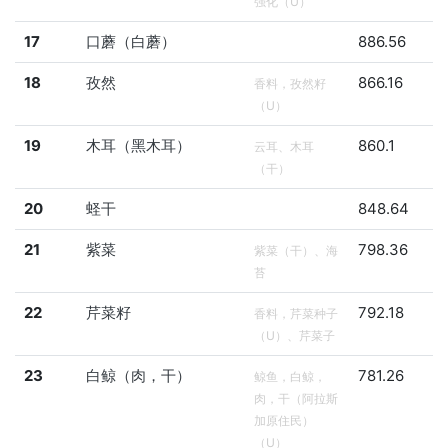
强化（U）
17
口蘑（白蘑）
886.56
18
孜然
866.16
香料，孜然籽
（U）
19
木耳（黑木耳）
860.1
云耳、木耳
（干）
20
蛏干
848.64
21
紫菜
798.36
紫菜（干）、海
苔
22
芹菜籽
792.18
香料，芹菜种子
（U）、芹菜子
23
白鲸（肉，干）
781.26
鲸鱼，白鲸，
肉，干（阿拉斯
加原住民）
（U）