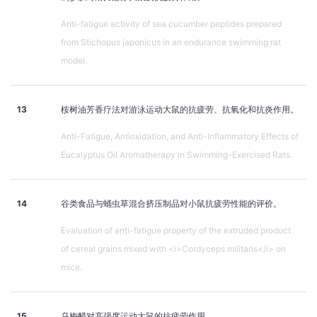
Anti-fatigue activity of sea cucumber peptides prepared
from Stichopus japonicus in an endurance swimming rat
model.
13
桉树油芳香疗法对游泳运动大鼠的抗疲劳、抗氧化和抗炎作用。
Anti-Fatigue, Antioxidation, and Anti-Inflammatory Effects of
Eucalyptus Oil Aromatherapy in Swimming-Exercised Rats.
14
谷类食品与蛹虫草混合挤压制品对小鼠抗疲劳性能的评价。
Evaluation of anti-fatigue property of the extruded product
of cereal grains mixed with <i>Cordyceps militaris</i> on
mice.
15
乌梅醋对高强度运动大鼠的抗疲劳作用。