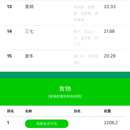
13
黄精
22.32
鸡头参、老虎
姜、滇黄精、多
花黄精
14
三七
21.68
田七、文山三
七、金不换、田
三七
15
麦冬
20.29
麦门冬、沿阶草
[植]
食物
[食物权重的特别说明]
排名
名称
别名
权重
1
2206.2
高级会员可见