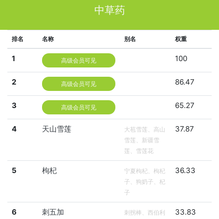
中草药
排名
名称
别名
权重
1
100
高级会员可见
2
86.47
高级会员可见
3
65.27
高级会员可见
4
天山雪莲
37.87
大苞雪莲、高山
雪莲、新疆雪
莲、雪莲花
5
枸杞
36.33
宁夏枸杞、枸杞
子、狗奶子、杞
子
6
刺五加
33.83
刺拐棒、西伯利