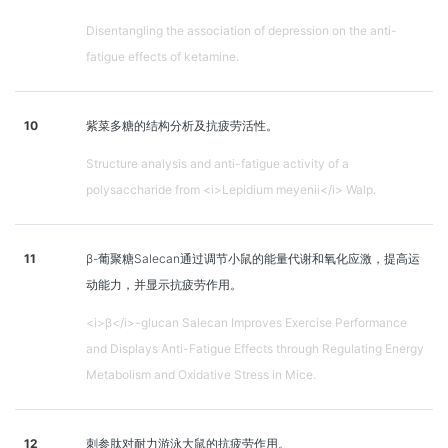
Disentangling the association of depression on the anti-
fatigue effects of ketamine.
10
紫菜多糖的结构分析及抗疲劳活性。
Structure analysis and anti-fatigue activity of a
polysaccharide from <i>Lepidium meyenii</i> Walp.
11
β-葡聚糖Salecan通过调节小鼠的能量代谢和氧化应激，提高运
动能力，并显示抗疲劳作用。
<i>β</i>-glucan Salecan Improves Exercise Performance
and Displays Anti-Fatigue Effects through Regulating Energy
Metabolism and Oxidative Stress in Mice.
12
刺参肽对耐力游泳大鼠的抗疲劳作用。