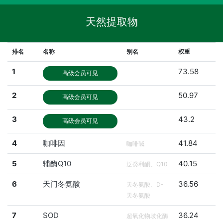
天然提取物
排名
名称
别名
权重
1
73.58
高级会员可见
2
50.97
高级会员可见
3
43.2
高级会员可见
4
咖啡因
41.84
咖啡碱
5
辅酶Q10
40.15
泛癸利酮、Q10
6
天门冬氨酸
36.56
天冬氨酸、D-
天冬氨酸
7
SOD
36.24
超氧化物歧化酶