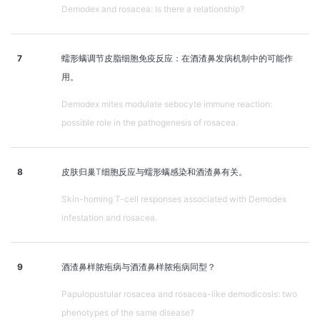
Demodex and rosacea: Is there a relationship?
7
蠕形螨调节皮脂细胞免疫反应：在酒渣鼻发病机制中的可能作
用。
Demodex mites modulate sebocyte immune reaction:
possible role in the pathogenesis of rosacea.
8
皮肤归巢T细胞反应与蠕形螨感染和酒渣鼻有关。
Skin-homing T-cell responses associated with Demodex
infestation and rosacea.
9
酒渣鼻样脓疱病与酒渣鼻样脓疱病同型？
Papulopustular rosacea and rosacea-like demodicosis: two
phenotypes of the same disease?