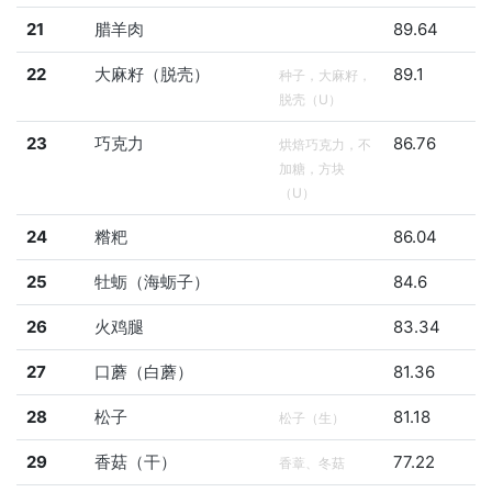
21
腊羊肉
89.64
22
大麻籽（脱壳）
89.1
种子，大麻籽，
脱壳（U）
23
巧克力
86.76
烘焙巧克力，不
加糖，方块
（U）
24
糌粑
86.04
25
牡蛎（海蛎子）
84.6
26
火鸡腿
83.34
27
口蘑（白蘑）
81.36
28
松子
81.18
松子（生）
29
香菇（干）
77.22
香蔁、冬菇