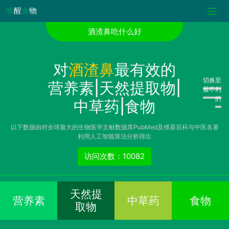
唤
醒
食
物
酒渣鼻吃什么好
对
酒渣鼻
最有效的
切换至
营养素|天然提取物|
最不利
的
中草药|食物
以下数据由对全球最大的生物医学文献数据库PubMed及维基百科与中医名著
利用人工智能算法分析得出
访问次数：10082
天然提
营养素
中草药
食物
取物