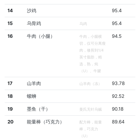
14
沙鸡
95.4
15
乌骨鸡
95.4
乌鸡
16
牛肉（小腿）
94.5
牛肉，小腿横
切，仅可分离瘦
肉，修剪到1/4
英寸脂肪，精
选，熟，炖
（U）、牛腱
17
山羊肉
93.78
山羊肉（冻）
18
螺蛳
92.52
19
墨鱼（干）
90.18
曼氏无针乌贼
20
能量棒（巧克力）
89.64
配方棒，能量
棒，巧克力
（U）