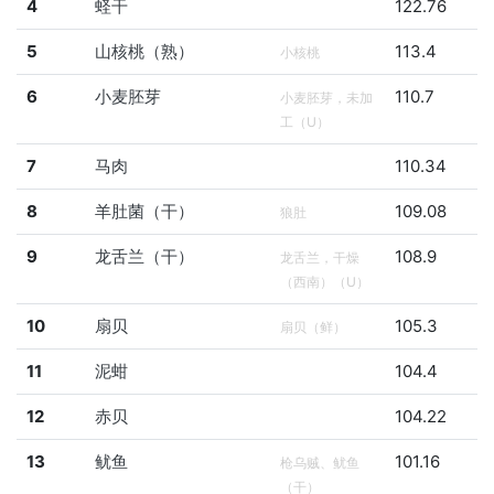
4
蛏干
122.76
5
山核桃（熟）
113.4
小核桃
6
小麦胚芽
110.7
小麦胚芽，未加
工（U）
7
马肉
110.34
8
羊肚菌（干）
109.08
狼肚
9
龙舌兰（干）
108.9
龙舌兰，干燥
（西南）（U）
10
扇贝
105.3
扇贝（鲜）
11
泥蚶
104.4
12
赤贝
104.22
13
鱿鱼
101.16
枪乌贼、鱿鱼
（干）