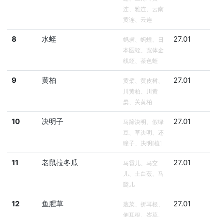
连、雅连、云南
黄连、云连
8
水蛭
27.01
蚂蟥、蚂蝗、日
本医蛭、宽体金
线蛭、茶色蛭
9
黄柏
27.01
黄檗、黄皮树、
川黄柏、川黄
檗、关黄柏
10
决明子
27.01
马蹄决明、假绿
豆、草决明、还
瞳子、决明[植]
11
老鼠拉冬瓜
27.01
马雹儿、马交
儿、土白蔹、马
㼎儿
12
鱼腥草
27.01
蕺菜、折耳根、
侧耳根、岑草、