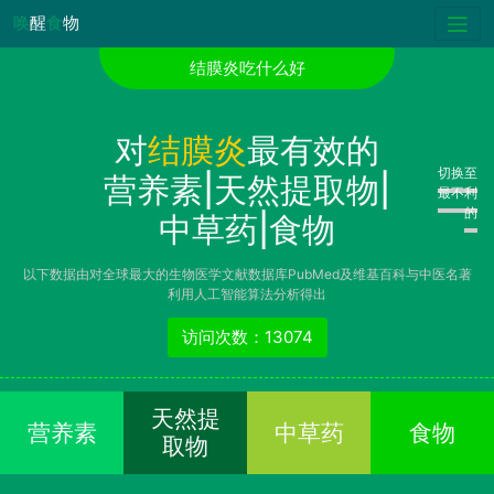
唤
醒
食
物
结膜炎吃什么好
对
结膜炎
最有效的
切换至
营养素|天然提取物|
最不利
的
中草药|食物
以下数据由对全球最大的生物医学文献数据库PubMed及维基百科与中医名著
利用人工智能算法分析得出
访问次数：13074
天然提
营养素
中草药
食物
取物