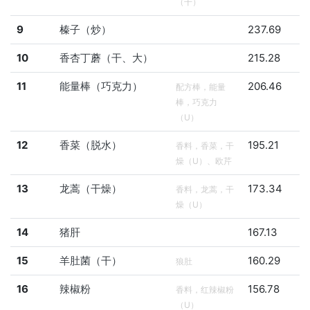
（干）
9
榛子（炒）
237.69
10
香杏丁蘑（干、大）
215.28
11
能量棒（巧克力）
206.46
配方棒，能量
棒，巧克力
（U）
12
香菜（脱水）
195.21
香料，香菜，干
燥（U）、欧芹
13
龙蒿（干燥）
173.34
香料，龙蒿，干
燥（U）
14
猪肝
167.13
15
羊肚菌（干）
160.29
狼肚
16
辣椒粉
156.78
香料，红辣椒粉
（U）