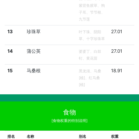
紫背鱼腥草、狗
子耳、节节根、
九节莲
13
珍珠草
27.01
叶下珠、阴阳
草、十字珍珠草
14
蒲公英
27.01
婆婆丁、白鼓
钉、黄花苗
15
马桑根
18.91
黑龙须、马桑
[植]、红马桑
[植]
食物
[食物权重的特别说明]
排名
名称
别名
权重