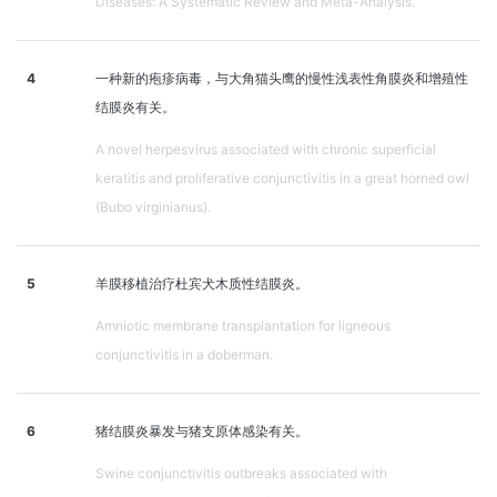
Diseases: A Systematic Review and Meta-Analysis.
4
一种新的疱疹病毒，与大角猫头鹰的慢性浅表性角膜炎和增殖性
结膜炎有关。
A novel herpesvirus associated with chronic superficial
keratitis and proliferative conjunctivitis in a great horned owl
(Bubo virginianus).
5
羊膜移植治疗杜宾犬木质性结膜炎。
Amniotic membrane transplantation for ligneous
conjunctivitis in a doberman.
6
猪结膜炎暴发与猪支原体感染有关。
Swine conjunctivitis outbreaks associated with