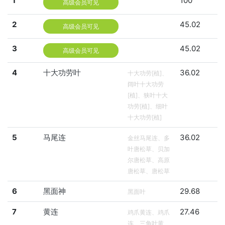
1
100
高级会员可见
2
45.02
高级会员可见
3
45.02
高级会员可见
4
十大功劳叶
36.02
十大功劳[植]、
阔叶十大功劳
[植]、狭叶十大
功劳[植]、细叶
十大功劳[植]
5
马尾连
36.02
金丝马尾连、多
叶唐松草、贝加
尔唐松草、高原
唐松草、唐松草
6
黑面神
29.68
黑面叶
7
黄连
27.46
鸡爪黄连、鸡爪
连、三角叶黄