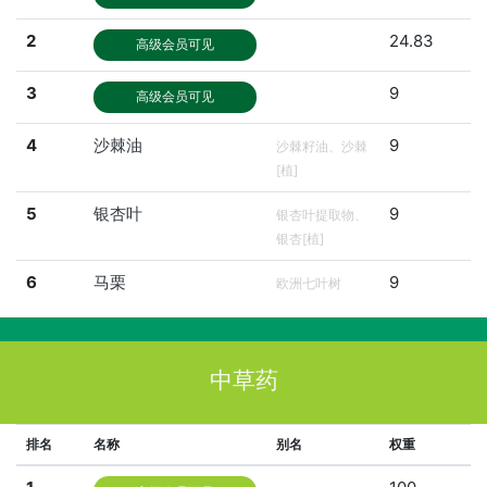
2
24.83
高级会员可见
3
9
高级会员可见
4
沙棘油
9
沙棘籽油、沙棘
[植]
5
银杏叶
9
银杏叶提取物、
银杏[植]
6
马栗
9
欧洲七叶树
中草药
排名
名称
别名
权重