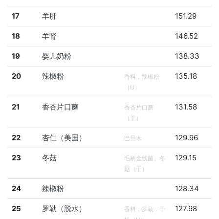
17
羊肝
151.29
18
羊肾
146.52
19
婴儿奶粉
138.33
20
辣椒粉
135.18
香料，辣椒粉
（U）
21
香杏片口蘑
131.58
香杏片口蘑
（干）
22
杏仁（美国）
129.96
巴旦木
23
冬菇
129.15
毛柄金线菌、冬
菇（干）
24
辣椒粉
128.34
25
罗勒（脱水）
127.98
香料，罗勒，干