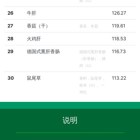
燥（U）
26
牛肝
126.27
27
香菇（干）
119.61
香蔁、冬菇
28
火鸡肝
118.53
29
德国式熏肝香肠
116.73
德国式熏肝香肠
（肝香肠），猪
肉（U）
30
鼠尾草
113.22
香料，鼠尾草，
粉末（U）、一
串红
说明