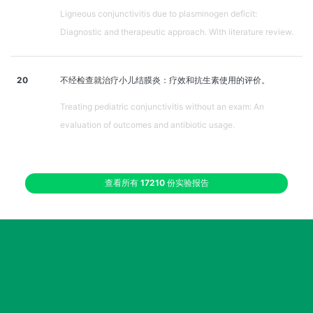
Ligneous conjunctivitis due to plasminogen deficit:
Diagnostic and therapeutic approach. With literature review.
20
不经检查就治疗小儿结膜炎：疗效和抗生素使用的评价。
Treating pediatric conjunctivitis without an exam: An
evaluation of outcomes and antibiotic usage.
查看所有
17210
份实验报告