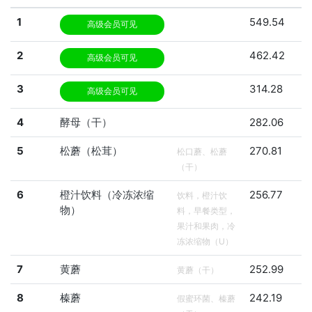
1
549.54
高级会员可见
2
462.42
高级会员可见
3
314.28
高级会员可见
4
酵母（干）
282.06
5
松蘑（松茸）
270.81
松口蘑、松蘑
（干）
6
橙汁饮料（冷冻浓缩
256.77
饮料，橙汁饮
物）
料，早餐类型，
果汁和果肉，冷
冻浓缩物（U）
7
黄蘑
252.99
黄蘑（干）
8
榛蘑
242.19
假蜜环菌、榛蘑