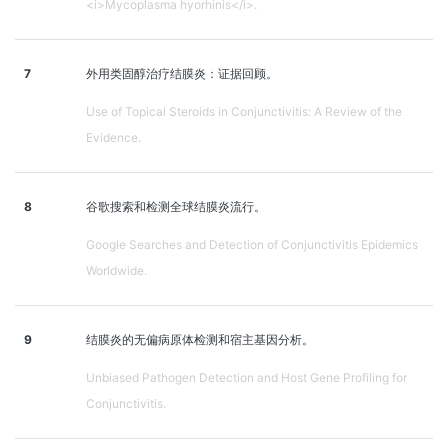
<i>Mycoplasma hyorhinis</i>.
7
外用类固醇治疗结膜炎：证据回顾。
Use of Topical Steroids in Conjunctivitis: A Review of the
Evidence.
8
谷歌搜索和检测全球结膜炎流行。
Google Searches and Detection of Conjunctivitis Epidemics
Worldwide.
9
结膜炎的无偏病原体检测和宿主基因分析。
Unbiased Pathogen Detection and Host Gene Profiling for
Conjunctivitis.