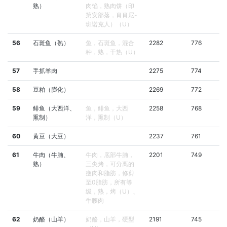
熟）
肉馅，熟肉饼（印
第安部落，肖肖尼-
班诺克人）（U）
56
石斑鱼（熟）
鱼，石斑鱼，混合
2282
776
种，熟，干热（U）
57
手抓羊肉
2275
774
58
豆粕（膨化）
2269
772
59
鲱鱼（大西洋、
鱼，鲱鱼，大西
2258
768
熏制）
洋，熏制（U）
60
黄豆（大豆）
2237
761
61
牛肉（牛腩、
牛肉，底部牛腩，
2201
749
熟）
三尖烤，可分离的
瘦肉和脂肪，修剪
至0脂肪，所有等
级，熟，烤（U）、
牛腰肉
62
奶酪（山羊）
奶酪，山羊，硬型
2191
745