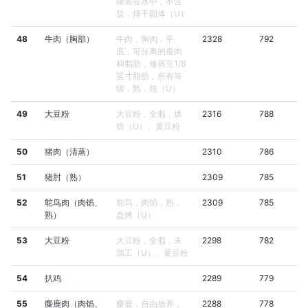
罐装在水中，不含
盐，排干固体（U）
48
牛肉（胸部）
牛肉，胸肉，平
2328
792
底，可分离的瘦肉
和脂肪，修剪至1/8
英寸脂肪，所有等
级，熟，炖（U）
49
大豆粉
大豆粉，全脂，烘
2316
788
焙（U）、黄豆粉
50
猪肉（清蒸）
2310
786
51
猪肘（熟）
2309
785
52
鸵鸟肉（肉馅、
鸵鸟，肉馅，熟，
2309
785
熟）
盘烤（U）
53
大豆粉
大豆粉，全脂，未
2298
782
加工（U）、黄豆粉
54
扒鸡
2289
779
55
麋鹿肉（肉馅、
麋鹿，自由放养，
2288
778