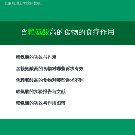
及麻省理工学院的数据。
含
赖氨酸
高的食物的食疗作用
赖氨酸的功效与作用
含赖氨酸高的食物对哪些诉求有效
含赖氨酸高的食物对哪些诉求不利
赖氨酸的实验报告与文献
赖氨酸的功效与作用图谱