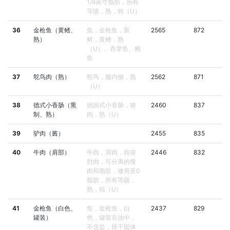
1/8英寸脂肪，所有
等级，熟，炖（U）
36
金枪鱼（黄鳍、
鱼，金枪鱼，新
2565
872
熟）
鲜，黄鳍，熟
（U）、吞拿鱼、鲔
鱼
37
鸵鸟肉（熟）
鸵鸟，腿内侧，熟
2562
871
（U）
38
德式小香肠（熏
德国式小香肠，猪
2460
837
制、熟）
肉，熟（U）
39
驴肉（酱）
2455
835
40
牛肉（肩部）
牛肉，肩肉，炖前
2446
832
肘肉，可分离的瘦
肉和脂肪，修剪至0
脂肪，所有等级，
熟，炖（U）
41
金枪鱼（白色、
鱼，金枪鱼，白
2437
829
罐装）
色，罐装在油中，
不含盐，排干固体