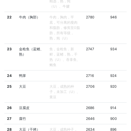
精选，熟，炖
（U）、牛腱
22
牛肉（胸部）
牛肉，胸肉，平
2780
946
底，可分离的瘦肉
和脂肪，修剪至0脂
肪，所有等级，
熟，炖（U）
23
金枪鱼（蓝鳍、
鱼，金枪鱼，新
2747
934
熟）
鲜，蓝鳍，熟，干
热（U）、吞拿鱼、
鲔鱼
24
鸭掌
2716
924
25
大豆
大豆，成熟的种
2706
920
子，未加工（U）、
黄豆
26
豆腐皮
2686
914
27
腐竹
2646
900
28
大豆（干烤）
大豆，成熟种子，
2634
896